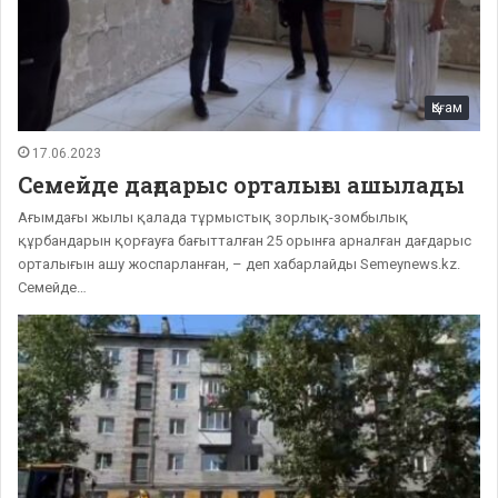
Қоғам
17.06.2023
Семейде дағдарыс орталығы ашылады
Ағымдағы жылы қалада тұрмыстық зорлық-зомбылық
құрбандарын қорғауға бағытталған 25 орынға арналған дағдарыс
орталығын ашу жоспарланған, – деп хабарлайды Semeynews.kz.
Семейде…