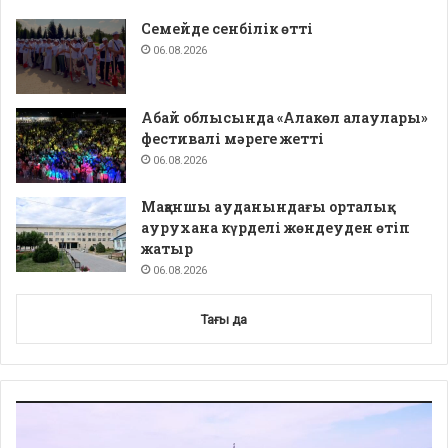
Семейде сенбілік өтті
06.08.2026
Абай облысында «Алакөл алаулары»
фестивалі мәреге жетті
06.08.2026
Мақаншы ауданындағы орталық
аурухана күрделі жөндеуден өтіп
жатыр
06.08.2026
Тағы да
Video
Player