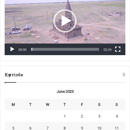
00:00
02:24
Күнтізбе
June 2023
M
T
W
T
F
S
S
1
2
3
4
5
6
7
8
9
10
11