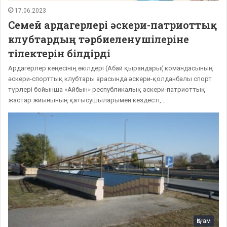
17.06.2023
Семей ардагерлері әскери-патриоттық
клубтардың тәрбиеленушілеріне
тілектерін білдірді
Ардагерлер кеңесінің өкілдері (Абай қырандары( командасының
әскери-спорттық клубтары арасында әскери-қолданбалы спорт
түрлері бойынша «Айбын» республикалық әскери-патриоттық
жастар жиынының қатысушыларымен кездесті,…
Қоғам