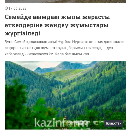
17.06.2023
Семейде ағымдағы жылы жерасты
өткелдеріне жөндеу жұмыстары
жүргізіледі
Бүгін Семей қаласының әкімі Нұрбол Нұрсағатов ағымдағы жылы
атқарылып жатқан жұмыстардың барысын тексерді, – деп
хабарлайды Semeynews.kz. Қала басшысы көп…
Қазақстан