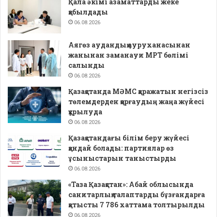
Қала әкімі азаматтарды жеке
қабылдады
06.08.2026
Аягөз аудандық ауруханасынан
жанынан заманауи МРТ бөлімі
салынды
06.08.2026
Қазақстанда МӘМС қаражатын негізсіз
төлемдерден қорғаудың жаңа жүйесі
құрылуда
06.08.2026
Қазақстандағы білім беру жүйесі
қандай болады: партиялар өз
ұсыныстарын таныстырды
06.08.2026
«Таза Қазақстан»: Абай облысында
санитарлық талаптарды бұзғандарға
қатысты 7 786 хаттама толтырылды
06.08.2026