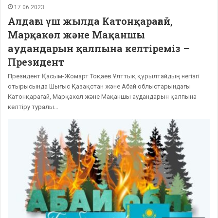
17.06.2023
Алдағы үш жылда Катонқарағай,
Марқакөл және Мақаншы
аудандарын қалпына келтіреміз –
Президент
Президент Қасым-Жомарт Тоқаев Ұлттық құрылтайдың негізгі
отырысында Шығыс Қазақстан және Абай облыстарындағы
Катонқарағай, Марқакөл және Мақаншы аудандарын қалпына
келтіру туралы…