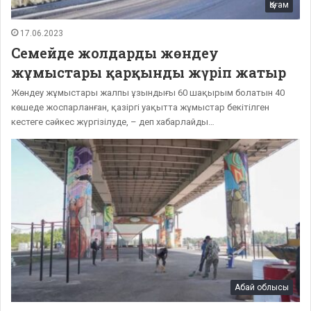
Қоғам
17.06.2023
Семейде жолдарды жөндеу
жұмыстары қарқынды жүріп жатыр
Жөндеу жұмыстары жалпы ұзындығы 60 шақырым болатын 40
көшеде жоспарланған, қазіргі уақытта жұмыстар бекітілген
кестеге сәйкес жүргізілуде, – деп хабарлайды…
Абай облысы