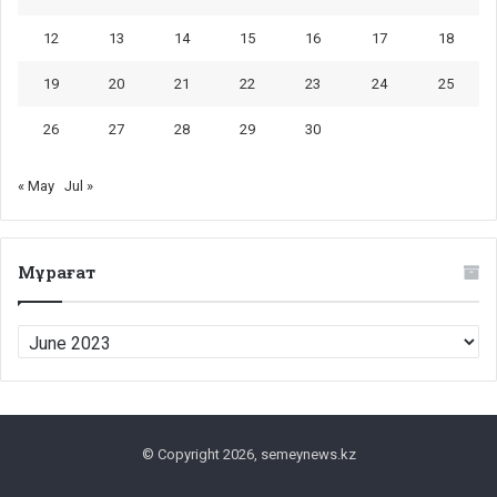
12
13
14
15
16
17
18
19
20
21
22
23
24
25
26
27
28
29
30
« May
Jul »
Мұрағат
Мұрағат
© Copyright 2026, semeynews.kz