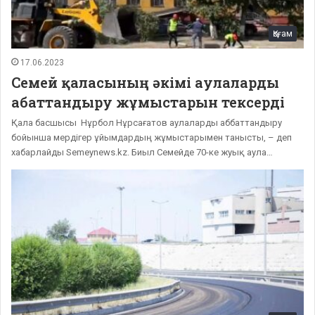
Қоғам
17.06.2023
Семей қаласының әкімі аулаларды
абаттандыру жұмыстарын тексерді
Қала басшысы Нұрбол Нұрсағатов аулаларды аббаттандыру
бойынша мердігер ұйымдардың жұмыстарымен танысты, – деп
хабарлайды Semeynews.kz. Биыл Семейде 70-ке жуық аула…