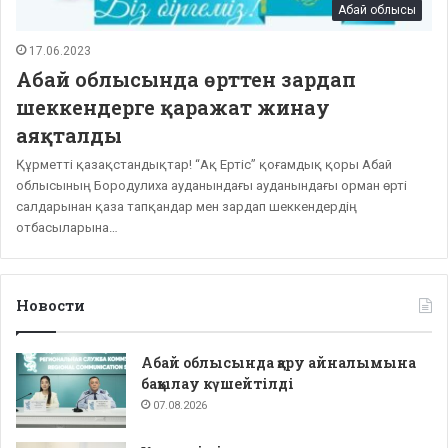
Абай облысы
17.06.2023
Абай облысында өрттен зардап
шеккендерге қаражат жинау
аяқталды
Құрметті қазақстандықтар! “Ақ Ертіс” қоғамдық қоры Абай
облысының Бородулиха ауданындағы ауданындағы орман өрті
салдарынан қаза тапқандар мен зардап шеккендердің
отбасыларына…
Новости
Абай облысында қару айналымына
бақылау күшейтілді
07.08.2026