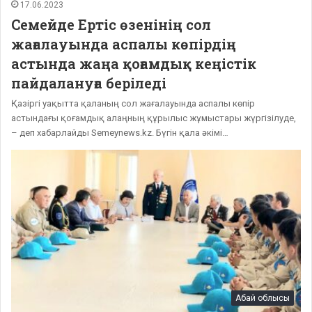
17.06.2023
Семейде Ертіс өзенінің сол
жағалауында аспалы көпірдің
астында жаңа қоғамдық кеңістік
пайдалануға беріледі
Қазіргі уақытта қаланың сол жағалауында аспалы көпір
астындағы қоғамдық алаңның құрылыс жұмыстары жүргізілуде,
– деп хабарлайды Semeynews.kz. Бүгін қала әкімі…
Абай облысы