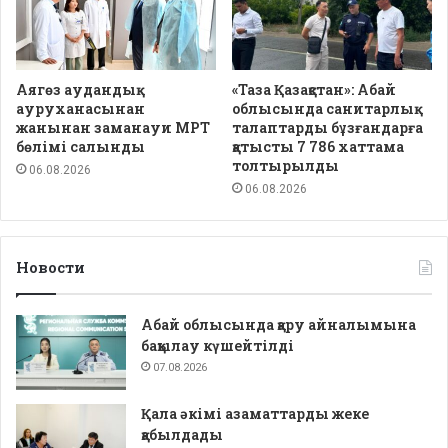
Аягөз аудандық
«Таза Қазақстан»: Абай
ауруханасынан
облысында санитарлық
жанынан заманауи МРТ
талаптарды бұзғандарға
бөлімі салынды
қатысты 7 786 хаттама
толтырылды
06.08.2026
06.08.2026
Новости
Абай облысында қару айналымына
бақылау күшейтілді
07.08.2026
Қала әкімі азаматтарды жеке
қабылдады