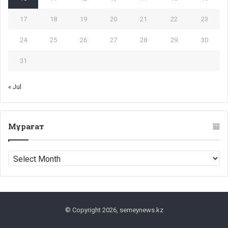
17
18
19
20
21
22
23
24
25
26
27
28
29
30
31
« Jul
Мұрағат
Мұрағат
© Copyright 2026, semeynews.kz