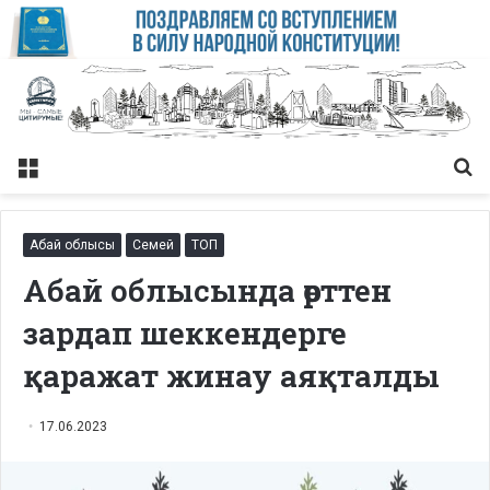
Меню
Із
Абай облысы
Семей
ТОП
Абай облысында өрттен
зардап шеккендерге
қаражат жинау аяқталды
17.06.2023