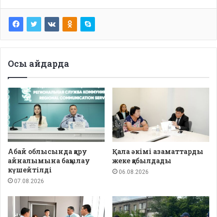
Осы айдарда
Абай облысында қару
Қала әкімі азаматтарды
айналымына бақылау
жеке қабылдады
күшейтілді
06.08.2026
07.08.2026