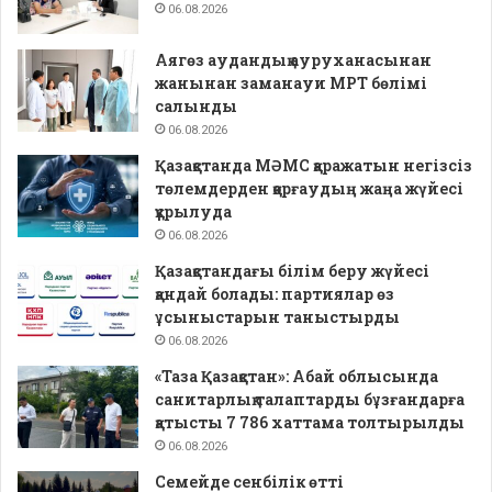
06.08.2026
Аягөз аудандық ауруханасынан
жанынан заманауи МРТ бөлімі
салынды
06.08.2026
Қазақстанда МӘМС қаражатын негізсіз
төлемдерден қорғаудың жаңа жүйесі
құрылуда
06.08.2026
Қазақстандағы білім беру жүйесі
қандай болады: партиялар өз
ұсыныстарын таныстырды
06.08.2026
«Таза Қазақстан»: Абай облысында
санитарлық талаптарды бұзғандарға
қатысты 7 786 хаттама толтырылды
06.08.2026
Семейде сенбілік өтті