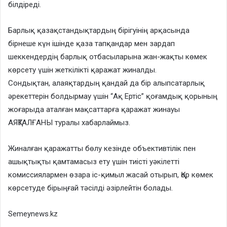
білдіреді.
Барлық қазақстандықтардың бірігуінің арқасында
бірнеше күн ішінде қаза тапқандар мен зардап
шеккендердің барлық отбасыларына жан-жақты көмек
көрсету үшін жеткілікті қаражат жиналды.
Сондықтан, алаяқтардың қандай да бір алыпсатарлық
әрекеттерін болдырмау үшін “Ақ Ертіс” қоғамдық қорының
жоғарыда аталған мақсаттарға қаражат жинауы
АЯҚТАЛҒАНЫ туралы хабарлаймыз.
Жиналған қаражатты бөлу кезінде объективтілік пен
ашықтықты қамтамасыз ету үшін тиісті уәкілетті
комиссиялармен өзара іс-қимыл жасай отырып, Қор көмек
көрсетуде бірыңғай тәсілді әзірлейтін болады.
Semeynews.kz