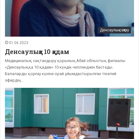
Денсаулық сақтау
01.06.2023
Денсаулыққа 10 қадам
Медициналық сақтандыру қорының Абай облыстық филиалы
«Денсаулыққа 10 қадам» 10 күндік челленджін бастады.
Балаларды қорғау күніне орай ұйымдастырылған тікелей
эфирдің…