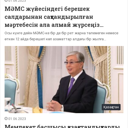
01.06.2023
МӘМС жүйесіндегі берешек
салдарынан сақтандырылған
мәртебесін ала алмай жүрсеңіз…
Осы күнге дейін МӘМС-ке бір де бір рет жарна төлемеген немесе
өткен 12 айда берешегі көп азаматтар алдағы бір жылға…
Қазақстан
01.06.2023
Мемлекет басшысы қазақстандықтарды