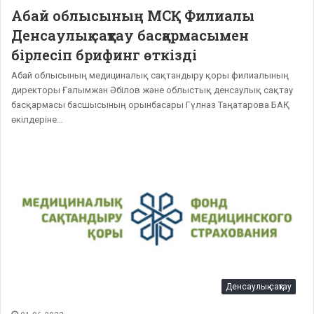
Абай облысының МСҚ Филиалы
Денсаулық сақтау басқармасымен
бірлесіп брифинг өткізді
Абай облысының медициналық сақтандыру қоры филиалының
директоры Ғалымжан Әбілов және облыстық денсаулық сақтау
басқармасы басшысының орынбасары Гүлназ Таңатарова БАҚ
өкілдеріне…
Денсаулық сақтау