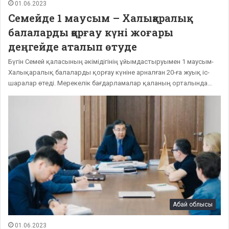
01.06.2023
Семейде 1 маусым – Халықаралық
балаларды қорғау күні жоғары
деңгейде аталып өтуде
Бүгін Семей қаласының әкімідігінің ұйымдастыруымен 1 маусым-
Халықаралық балаларды қорғау күніне арналған 20-ға жуық іс-
шаралар өтеді. Мерекелік бағдарламалар қаланың орталында…
Абай облысы
01.06.2023