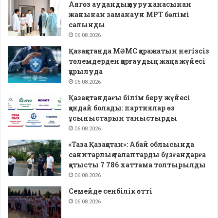
Аягөз аудандық ауруханасынан
жанынан заманауи МРТ бөлімі
салынды
06.08.2026
Қазақстанда МӘМС қаражатын негізсіз
төлемдерден қорғаудың жаңа жүйесі
құрылуда
06.08.2026
Қазақстандағы білім беру жүйесі
қандай болады: партиялар өз
ұсыныстарын таныстырды
06.08.2026
«Таза Қазақстан»: Абай облысында
санитарлық талаптарды бұзғандарға
қатысты 7 786 хаттама толтырылды
06.08.2026
Семейде сенбілік өтті
06.08.2026