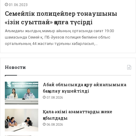
01.06.2023
Семейлік полицейлер тонаушыны
«ізін суытпай» қолға түсірді
Ағымдағы жылдың мамыр айының ортасында сағат 19.00
шамасында Семей қ. ПБ Әуезов полиция бөліміне облыс
орталығының 44 жастағы тұрғыны хабарласып,…
Новости
Абай облысында қару айналымына
бақылау күшейтілді
07.08.2026
Қала әкімі азаматтарды жеке
қабылдады
06.08.2026