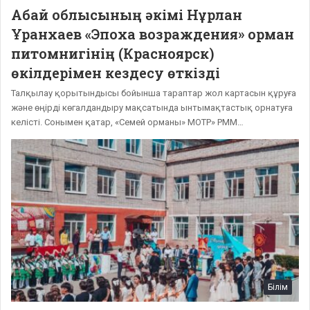
Абай облысының әкімі Нұрлан
Ұранхаев «Эпоха возраждения» орман
питомнигінің (Красноярск)
өкілдерімен кездесу өткізді
Талқылау қорытындысы бойынша тараптар жол картасын құруға
және өңірді көгалдандыру мақсатында ынтымақтастық орнатуға
келісті. Сонымен қатар, «Семей орманы» МОТР» РММ…
Білім