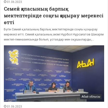
01.06.2023
Семей қаласының барлық
мектептерінде соңғы қоңырау мерекесі
өтті
Бүгін Семей қаласының барлық мектептерінде соңғы қоңырау
мерекесі өтті. Семей қаласының әкімі Нұрбол Нұрсағатов Шәкәрім
мектеп-гимназиясында болып, ұстаздар мен оқушыларды,…
Абай облысы
01.06.2023