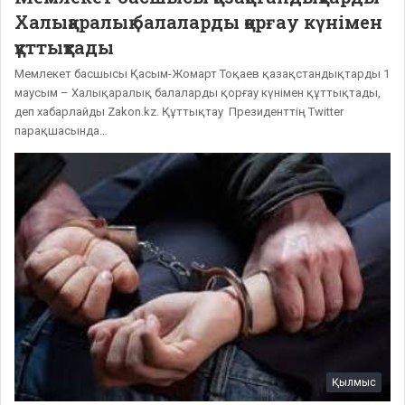
Халықаралық балаларды қорғау күнімен
құттықтады
Мемлекет басшысы Қасым-Жомарт Тоқаев қазақстандықтарды 1
маусым – Халықаралық балаларды қорғау күнімен құттықтады,
деп хабарлайды Zakon.kz. Құттықтау Президенттің Twitter
парақшасында…
Қылмыс