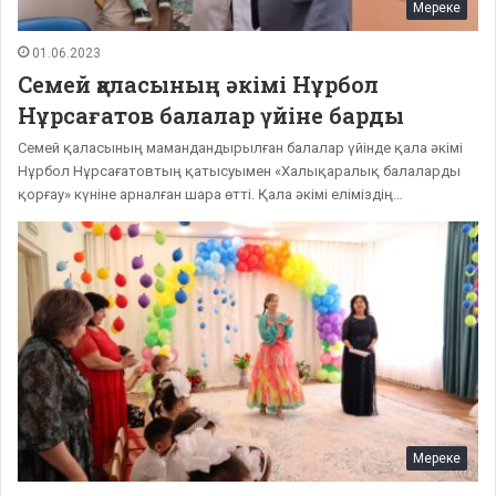
Мереке
01.06.2023
Семей қаласының әкімі Нұрбол
Нұрсағатов балалар үйіне барды
Семей қаласының мамандандырылған балалар үйінде қала әкімі
Нұрбол Нұрсағатовтың қатысуымен «Халықаралық балаларды
қорғау» күніне арналған шара өтті. Қала әкімі еліміздің…
Мереке