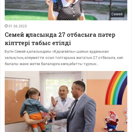
Семей
01.06.2023
Семей қаласында 27 отбасыға пәтер
кілттері табыс етілді
Бүгін Семей қаласындағы «Қарағайлы» шағын ауданынан
халықтың әлеуметтік осал топтарына жататын 27 отбасыға, көп
балалы және жетім балаларға көпқабатты тұрғын…