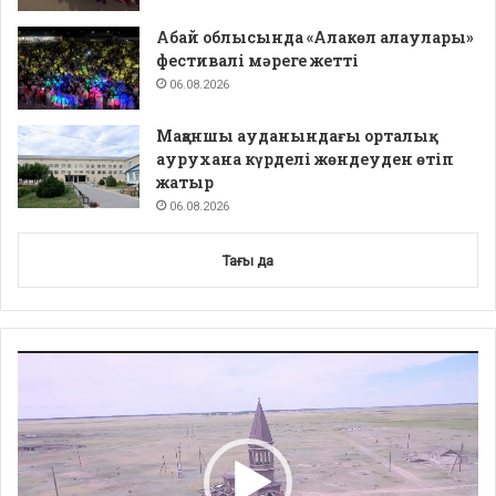
Абай облысында «Алакөл алаулары»
фестивалі мәреге жетті
06.08.2026
Мақаншы ауданындағы орталық
аурухана күрделі жөндеуден өтіп
жатыр
06.08.2026
Тағы да
Video
Player