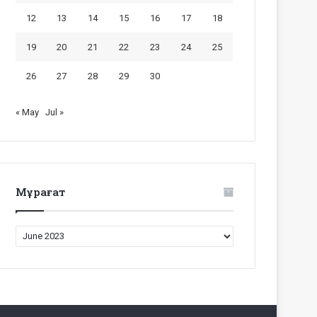
12
13
14
15
16
17
18
19
20
21
22
23
24
25
26
27
28
29
30
« May
Jul »
Мұрағат
Мұрағат