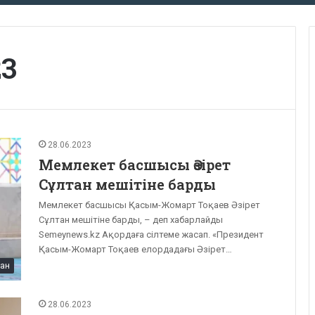
23
28.06.2023
Мемлекет басшысы Әзірет
Сұлтан мешітіне барды
Мемлекет басшысы Қасым-Жомарт Тоқаев Әзірет
Сұлтан мешітіне барды, – деп хабарлайды
Semeynews.kz Ақордаға сілтеме жасап. «Президент
Қасым-Жомарт Тоқаев елордадағы Әзірет…
тан
28.06.2023