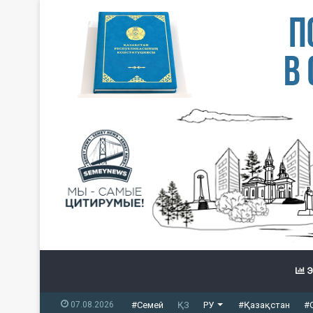
Э
07.08.2026
#Семей
ҚЗ
РУ
#Қазақстан
#