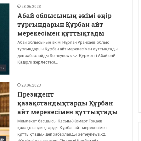
28.06.2023
Абай облысының әкімі өңір
тұрғындарын Құрбан айт
мерекесімен құттықтады
Абай облысының әкімі Нұрлан Ұранхаев облыс
тұрғындарын Құрбан айт мерекесімен құттықтады, –
деп хабарлайды Semeynews.kz. Құрметті Абай елі!
Қадірлі жерлестер!…
сы
28.06.2023
Президент
қазақстандықтарды Құрбан
айт мерекесімен құттықтады
Мемлекет басшысы Қасым-Жомарт Тоқаев
қазақстандықтарды Құрбан айт мерекесімен
құттықтады,- деп хабарлайды Semeynews.kz.
тан
«Қадірлі отандастар! Сіздерді Құрбан айт