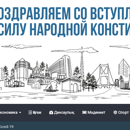
кономика
Қоғам
Денсаулық
Мәдениет
Спорт
Covid-19