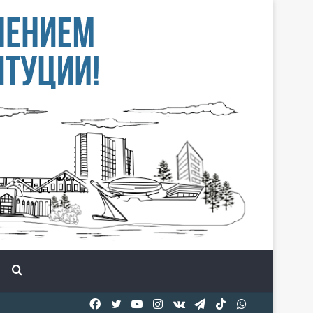
Іздеу
Facebook
Twitter
YouTube
Instagram
vk.com
Telegram
TikTok
WhatsApp