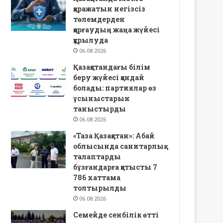
қаражатын негізсіз
төлемдерден
қорғаудың жаңа жүйесі
құрылуда
06.08.2026
Қазақстандағы білім
беру жүйесі қандай
болады: партиялар өз
ұсыныстарын
таныстырды
06.08.2026
«Таза Қазақстан»: Абай
облысында санитарлық
талаптарды
бұзғандарға қатысты 7
786 хаттама
толтырылды
06.08.2026
Семейде сенбілік өтті