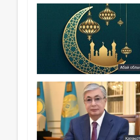
Абай облы
Қазақс