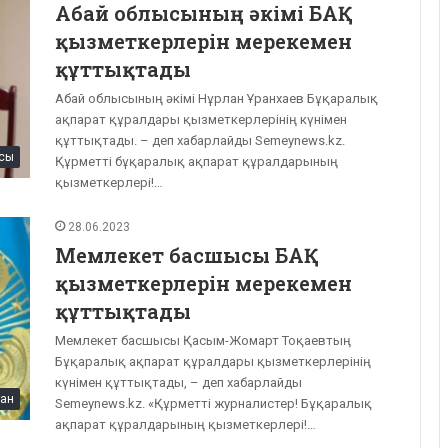
Абай облысының әкімі БАҚ
қызметкерлерін мерекемен
құттықтады
Абай облысының әкімі Нұрлан Ұранхаев Бұқаралық
ақпарат құралдары қызметкерлерінің күнімен
құттықтады. – деп хабарлайды Semeynews.kz.
сы
Құрметті бұқаралық ақпарат құралдарының
қызметкерлері!…
28.06.2023
Мемлекет басшысы БАҚ
қызметкерлерін мерекемен
құттықтады
Мемлекет басшысы Қасым-Жомарт Тоқаевтың
Бұқаралық ақпарат құралдары қызметкерлерінің
күнімен құттықтады, – деп хабарлайды
тан
Semeynews.kz. «Құрметті журналистер! Бұқаралық
ақпарат құралдарының қызметкерлері!…