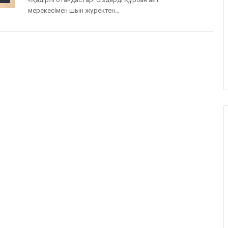
мерекесімен шын жүректен…