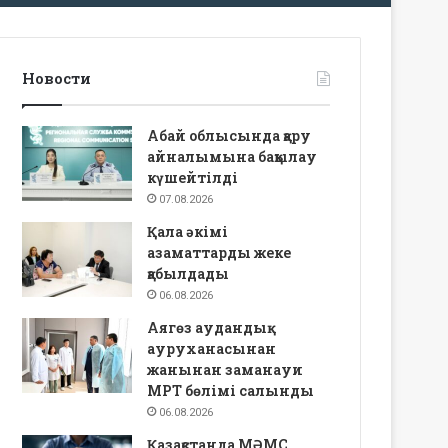
Новости
Абай облысында қару
айналымына бақылау
күшейтілді
07.08.2026
Қала әкімі
азаматтарды жеке
қабылдады
06.08.2026
Аягөз аудандық
ауруханасынан
жанынан заманауи
МРТ бөлімі салынды
06.08.2026
Қазақстанда МӘМС