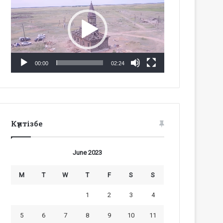
Player
00:00
02:24
Күнтізбе
June 2023
M
T
W
T
F
S
S
1
2
3
4
5
6
7
8
9
10
11