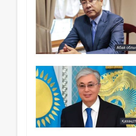
Абай облы
Қазақс