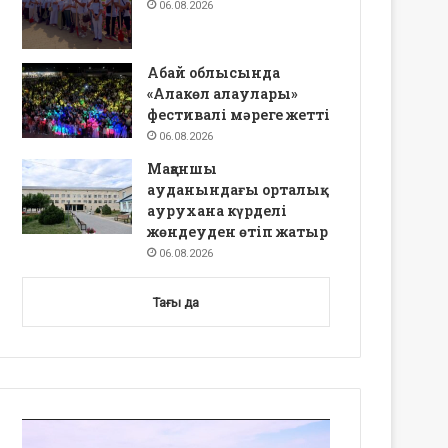
06.08.2026
Абай облысында
«Алакөл алаулары»
фестивалі мәреге жетті
06.08.2026
Мақаншы
ауданындағы орталық
аурухана күрделі
жөндеуден өтіп жатыр
06.08.2026
Тағы да
Video