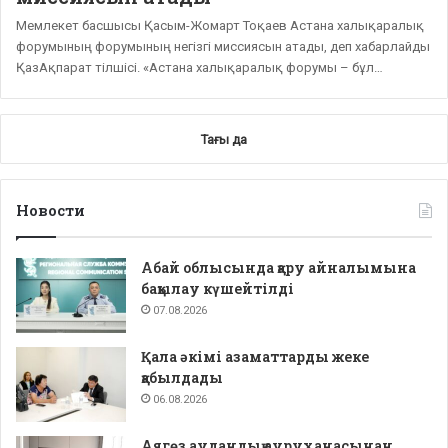
Мемлекет басшысы Қасым-Жомарт Тоқаев Астана халықаралық
форумының форумының негізгі миссиясын атады, деп хабарлайды
ҚазАқпарат тілшісі. «Астана халықаралық форумы – бұл…
Тағы да
Новости
Абай облысында қару айналымына
бақылау күшейтілді
07.08.2026
Қала әкімі азаматтарды жеке
қабылдады
06.08.2026
Аягөз аудандық ауруханасынан