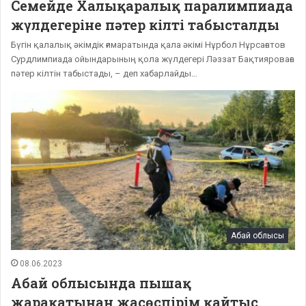
Семейде Халықаралық паралимпиада
жүлдегеріне пәтер кілті табысталды
Бүгін қалалық әкімдік ғимаратында қала әкімі Нұрбол Нұрсағатов
Сурдлимпиада ойындарының қола жүлдегері Ләззат Бақтияроваға
пәтер кілтін табыстады, – деп хабарлайды…
Абай облысы
08.06.2023
Абай облысында пышақ
жарақатынан жасөспірім қайтыс