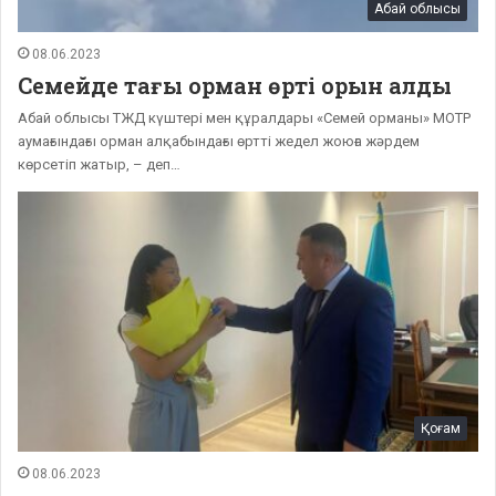
Абай облысы
08.06.2023
Семейде тағы орман өрті орын алды
Абай облысы ТЖД күштері мен құралдары «Семей орманы» МОТР
аумағындағы орман алқабындағы өртті жедел жоюға жәрдем
көрсетіп жатыр, – деп…
Қоғам
08.06.2023