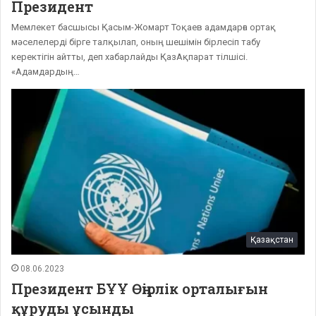
Президент
Мемлекет басшысы Қасым-Жомарт Тоқаев адамдарға ортақ
мәселелерді бірге талқылап, оның шешімін бірлесіп табу
керектігін айтты, деп хабарлайды ҚазАқпарат тілшісі.
«Адамдардың…
Қазақстан
08.06.2023
Президент БҰҰ Өңірлік орталығын
құруды ұсынды