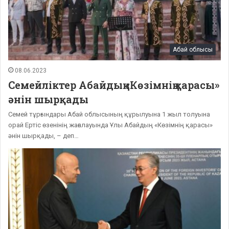
Абай облысы
08.06.2023
Семейліктер Абайдың «Көзімнің қарасы»
әнін шырқады
Семей тұрғындары Абай облысының құрылуына 1 жыл толуына
орай Ертіс өзенінің жағалауында Ұлы Абайдың «Көзімнің қарасы»
әнін шырқады, – деп…