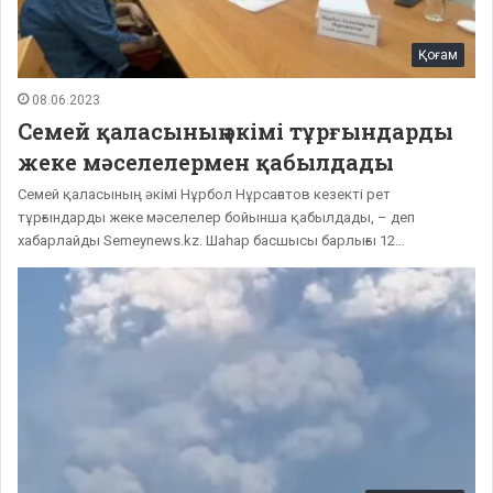
Қоғам
08.06.2023
Семей қаласының әкімі тұрғындарды
жеке мәселелермен қабылдады
Семей қаласының әкімі Нұрбол Нұрсағатов кезекті рет
тұрғындарды жеке мәселелер бойынша қабылдады, – деп
хабарлайды Semeynews.kz. Шаһар басшысы барлығы 12…