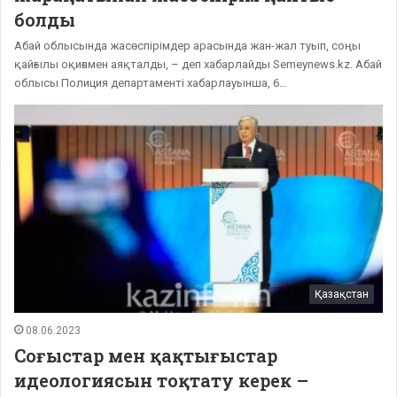
болды
Абай облысында жасөспірімдер арасында жан-жал туып, соңы
қайғылы оқиғамен аяқталды, – деп хабарлайды Semeynews.kz. Абай
облысы Полиция департаменті хабарлауынша, 6…
Қазақстан
08.06.2023
Соғыстар мен қақтығыстар
идеологиясын тоқтату керек –