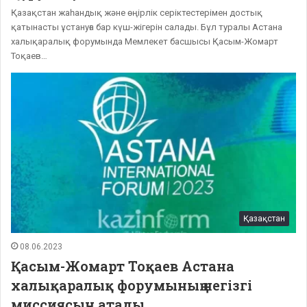
Қазақстан жаһандық және өңірлік серіктестерімен достық
қатынасты ұстануға бар күш-жігерін салады. Бұл туралы Астана
халықаралық форумында Мемлекет басшысы Қасым-Жомарт
Тоқаев…
Қазақстан
08.06.2023
Қасым-Жомарт Тоқаев Астана
халықаралық форумының негізгі
миссиясын атады