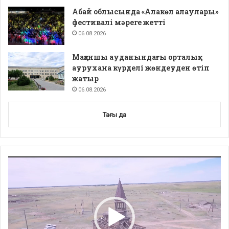
Абай облысында «Алакөл алаулары»
фестивалі мәреге жетті
06.08.2026
Мақаншы ауданындағы орталық
аурухана күрделі жөндеуден өтіп
жатыр
06.08.2026
Тағы да
Video
Player