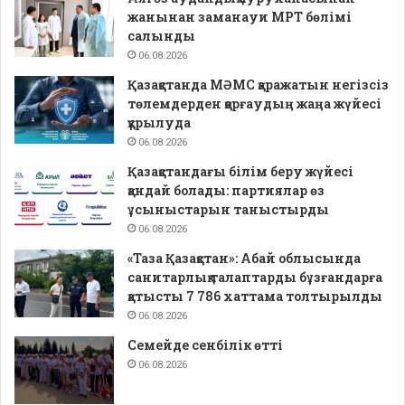
жанынан заманауи МРТ бөлімі
салынды
06.08.2026
Қазақстанда МӘМС қаражатын негізсіз
төлемдерден қорғаудың жаңа жүйесі
құрылуда
06.08.2026
Қазақстандағы білім беру жүйесі
қандай болады: партиялар өз
ұсыныстарын таныстырды
06.08.2026
«Таза Қазақстан»: Абай облысында
санитарлық талаптарды бұзғандарға
қатысты 7 786 хаттама толтырылды
06.08.2026
Семейде сенбілік өтті
06.08.2026