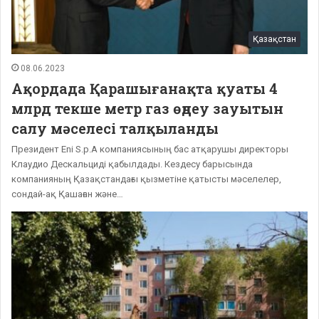
Қазақстан
08.06.2023
Ақордада Қарашығанақта қуаты 4
млрд текше метр газ өңдеу зауытын
салу мәселесі талқыланды
Президент Eni S.p.A компаниясының бас атқарушы директоры
Клаудио Дескальциді қабылдады. Кездесу барысында
компанияның Қазақстандағы қызметіне қатысты мәселелер,
сондай-ақ Қашаған және…