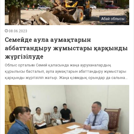
Абай облысы
08.06.2023
Семейде аула аумақтарын
аббаттандыру жұмыстары қарқынды
жүргізілуде
Облыс орталығы Семей қаласында жаңа ауруханалардың
құрылысы басталып, аула аумақтарын абаттандыру жұмыстары
қарқынды жүргізіліп жатыр. Жаңа қоғамдық орындар да салына…