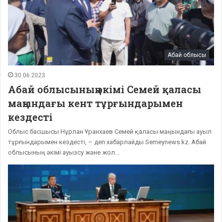
Абай облысы
30.06.2023
Абай облысының әкімі Семей қаласы
маңындағы кент тұрғындарымен
кездесті
Облыс басшысы Нұрлан Ұранхаев Семей қаласы маңындағы ауыл
тұрғындарымен кездесті, – деп хабарлайды Semeynews.kz. Абай
облысының әкімі ауызсу және жол…