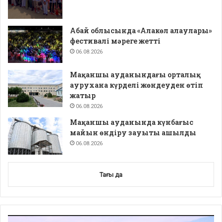
Абай облысында «Алакөл алаулары»
фестивалі мәреге жетті
06.08.2026
Мақаншы ауданындағы орталық
аурухана күрделі жөндеуден өтіп
жатыр
06.08.2026
Мақаншы ауданында күнбағыс
майын өндіру зауыты ашылды
06.08.2026
Тағы да
Video