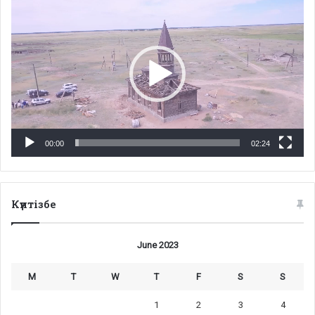
Player
00:00
02:24
Күнтізбе
June 2023
M
T
W
T
F
S
S
1
2
3
4