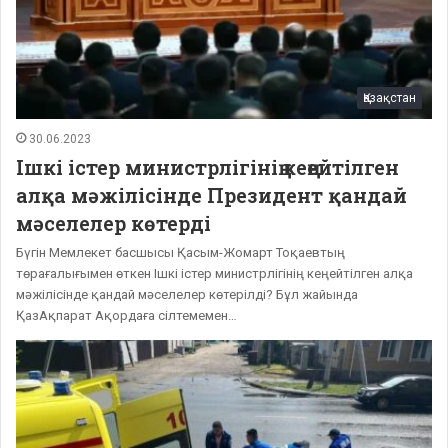
Қазақстан
30.06.2023
Ішкі істер министрлігінің кеңейтілген
алқа мәжілісінде Президент қандай
мәселелер көтерді
Бүгін Мемлекет басшысы Қасым-Жомарт Тоқаевтың
төрағалығымен өткен Ішкі істер министрлігінің кеңейтілген алқа
мәжілісінде қандай мәселелер көтерілді? Бұл жайында
ҚазАқпарат Ақордаға сілтемемен…