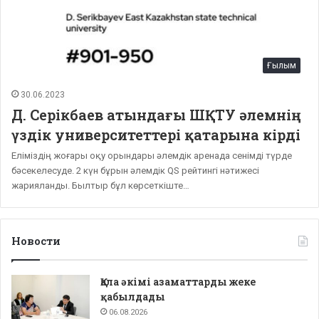
Ғылым
30.06.2023
Д. Серікбаев атындағы ШҚТУ әлемнің
үздік университеттері қатарына кірді
Еліміздің жоғары оқу орындары әлемдік аренада сенімді түрде
бәсекелесуде. 2 күн бұрын әлемдік QS рейтингі нәтижесі
жарияланды. Былтыр бұл көрсеткіште…
Новости
Қала әкімі азаматтарды жеке
қабылдады
06.08.2026