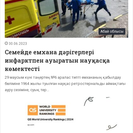
Абай облысы
30.06.2023
Семейде емхана дәрігерлері
инфарктпен ауыратын науқасқа
көмектесті
29 маусым күні таңертең №6 аралас типті емхананың қабылдау
бөліміне 1964 жылы туылған науқас ретростернальды аймақтағы
ауру сезіміне, суық тер…