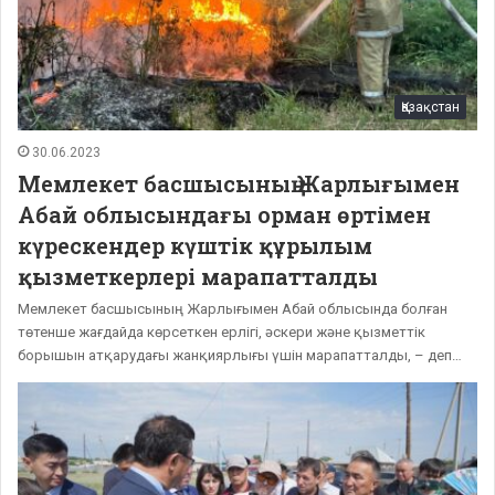
Қазақстан
30.06.2023
Мемлекет басшысының Жарлығымен
Абай облысындағы орман өртімен
күрескендер күштік құрылым
қызметкерлері марапатталды
Мемлекет басшысының Жарлығымен Абай облысында болған
төтенше жағдайда көрсеткен ерлігі, әскери және қызметтік
борышын атқарудағы жанқиярлығы үшін марапатталды, – деп…