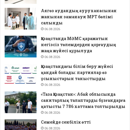
Аягөз аудандық ауруханасынан
жанынан заманауи МРТ бөлімі
салынды
06.08.2026
Қазақстанда МӘМС қаражатын
негізсіз төлемдерден қорғаудың
жаңа жүйесі құрылуда
06.08.2026
Қазақстандағы білім беру жүйесі
қандай болады: партиялар өз
ұсыныстарын таныстырды
06.08.2026
«Таза Қазақстан»: Абай облысында
санитарлық талаптарды бұзғандарға
қатысты 7 786 хаттама толтырылды
06.08.2026
Семейде сенбілік өтті
06.08.2026