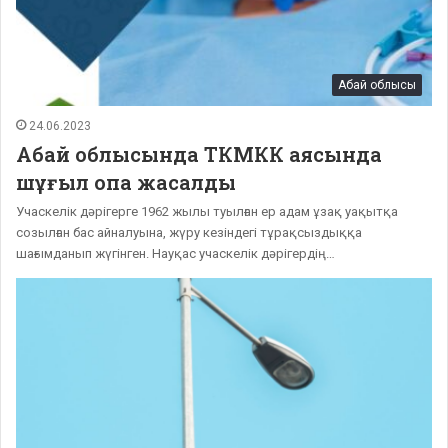
Абай облысы
24.06.2023
Абай облысында ТКМКК аясында
шұғыл опа жасалды
Учаскелік дәрігерге 1962 жылы туылған ер адам ұзақ уақытқа
созылған бас айналуына, жүру кезіндегі тұрақсыздыққа
шағымданып жүгінген. Науқас учаскелік дәрігердің…