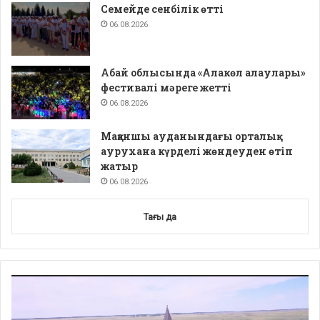
Семейде сенбілік өтті
06.08.2026
Абай облысында «Алакөл алаулары»
фестивалі мәреге жетті
06.08.2026
Мақаншы ауданындағы орталық
аурухана күрделі жөндеуден өтіп
жатыр
06.08.2026
Тағы да
Video
Player