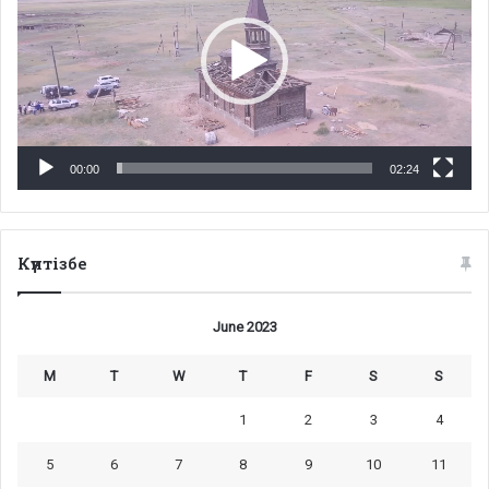
00:00
02:24
Күнтізбе
June 2023
M
T
W
T
F
S
S
1
2
3
4
5
6
7
8
9
10
11