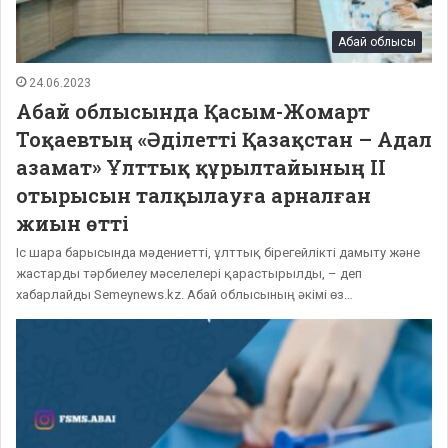
Абай облысы
24.06.2023
Абай облысында Қасым-Жомарт
Тоқаевтың «Әділетті Қазақстан – Адал
азамат» Ұлттық құрылтайының ІІ
отырысын талқылауға арналған
жиын өтті
Іс шара барысында мәдениетті, ұлттық бірегейлікті дамыту және
жастарды тәрбиелеу мәселелері қарастырылды, – деп
хабарлайды Semeynews.kz. Абай облысының әкімі өз…