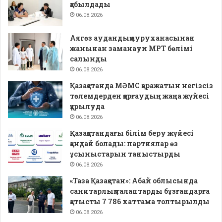
қабылдады
06.08.2026
Аягөз аудандық ауруханасынан
жанынан заманауи МРТ бөлімі
салынды
06.08.2026
Қазақстанда МӘМС қаражатын негізсіз
төлемдерден қорғаудың жаңа жүйесі
құрылуда
06.08.2026
Қазақстандағы білім беру жүйесі
қандай болады: партиялар өз
ұсыныстарын таныстырды
06.08.2026
«Таза Қазақстан»: Абай облысында
санитарлық талаптарды бұзғандарға
қатысты 7 786 хаттама толтырылды
06.08.2026