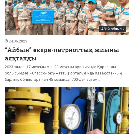
Абай облысы
24.06.2023
“Айбын” әскери-патриоттық жиыны
аяқталды
2023 жылғы 17 маусым мен 23 маусым аралығында Қарағанды ​​
облысындағы «Спасск» оқу-жаттығу орталығында Қазақстанның
барлық облыстарынан 45 команда, 700-ден астам…