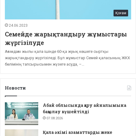
Қоғам
24.06.2023
Семейде жарықтандыру жұмыстары
жүргізілуде
Ағымдағы жылы қала ішінде 60-қа жуық көшеге сыртқы
жарықтандыру жүргізіледі. Бұл жұмыстар Семей қаласының ЖКХ
бөлімінің тапсырысымен жүзеге асуда, –…
Новости
Абай облысында қару айналымына
бақылау күшейтілді
07.08.2026
Қала әкімі азаматтарды жеке