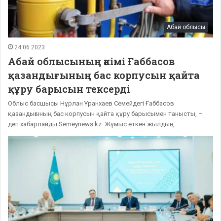
Абай облысы
24.06.2023
Абай облысының әкімі Ғаббасов
қазандығының бас корпусын қайта
құру барысын тексерді
Облыс басшысы Нұрлан Ұранхаев Семейдегі Ғаббасов
қазандығының бас корпусын қайта құру барысымен танысты, –
деп хабарлайды Semeynews.kz. Жұмыс өткен жылдың…