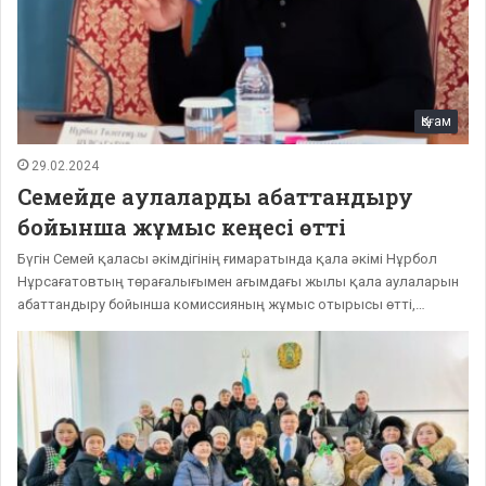
Қоғам
29.02.2024
Семейде аулаларды абаттандыру
бойынша жұмыс кеңесі өтті
Бүгін Семей қаласы әкімдігінің ғимаратында қала әкімі Нұрбол
Нұрсағатовтың төрағалығымен ағымдағы жылы қала аулаларын
абаттандыру бойынша комиссияның жұмыс отырысы өтті,…