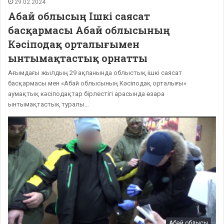
29.02.2024
Абай облысың Ішкі саясат
басқармасы Абай облысының
Кәсіподақ орталығымен
ынтымақтастық орнатты
Ағымдағы жылдың 29 ақпанында облыстық ішкі саясат
басқармасы мен «Абай облысының Кәсіподақ орталығы»
аумақтық кәсіподақтар бірлестігі арасында өзара
ынтымақтастық туралы…
Абай облысы