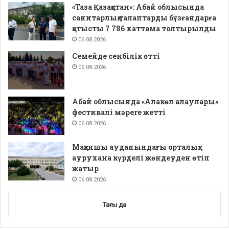
«Таза Қазақстан»: Абай облысында
санитарлық талаптарды бұзғандарға
қатысты 7 786 хаттама толтырылды
06.08.2026
Семейде сенбілік өтті
06.08.2026
Абай облысында «Алакөл алаулары»
фестивалі мәреге жетті
06.08.2026
Мақаншы ауданындағы орталық
аурухана күрделі жөндеуден өтіп
жатыр
06.08.2026
Тағы да