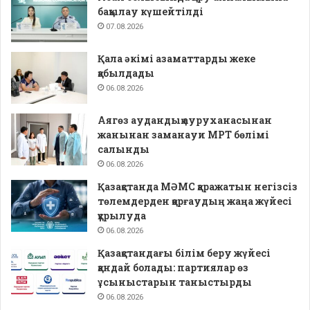
бақылау күшейтілді
07.08.2026
Қала әкімі азаматтарды жеке
қабылдады
06.08.2026
Аягөз аудандық ауруханасынан
жанынан заманауи МРТ бөлімі
салынды
06.08.2026
Қазақстанда МӘМС қаражатын негізсіз
төлемдерден қорғаудың жаңа жүйесі
құрылуда
06.08.2026
Қазақстандағы білім беру жүйесі
қандай болады: партиялар өз
ұсыныстарын таныстырды
06.08.2026