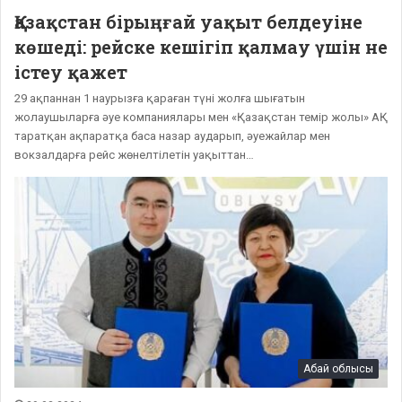
Қазақстан бірыңғай уақыт белдеуіне
көшеді: рейске кешігіп қалмау үшін не
істеу қажет
29 ақпаннан 1 наурызға қараған түні жолға шығатын
жолаушыларға әуе компаниялары мен «Қазақстан темір жолы» АҚ
таратқан ақпаратқа баса назар аударып, әуежайлар мен
вокзалдарға рейс жөнелтілетін уақыттан…
Абай облысы