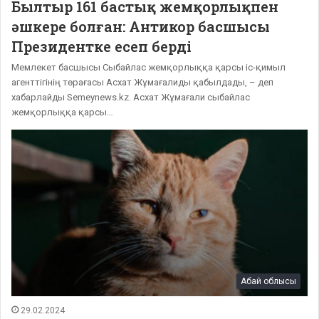
Былтыр 161 бастық жемқорлықпен
әшкере болған: Антикор басшысы
Президентке есеп берді
Мемлекет басшысы Сыбайлас жемқорлыққа қарсы іс-қимыл
агенттігінің төрағасы Асхат Жұмағалиды қабылдады, – деп
хабарлайды Semeynews.kz. Асхат Жұмағали сыбайлас
жемқорлыққа қарсы…
Абай облысы
29.02.2024