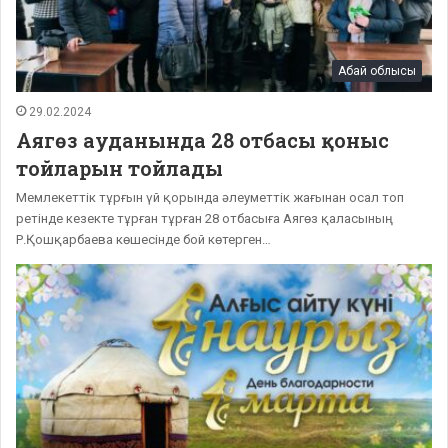
Абай облысы
29.02.2024
Аягөз ауданында 28 отбасы қоныс
тойларын тойлады
Мемлекеттік тұрғын үй қорында әлеуметтік жағынан осал топ
ретінде кезекте тұрған тұрған 28 отбасыға Аягөз қаласының
Р.Қошқарбаева көшесінде бой көтерген…