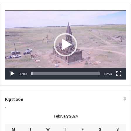
Video
Player
00:00
02:24
Күнтізбе
February 2024
M
T
W
T
F
S
S