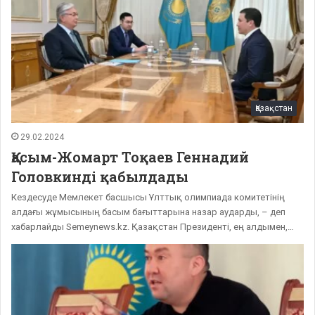
Қазақстан
29.02.2024
Қасым-Жомарт Тоқаев Геннадий
Головкинді қабылдады
Кездесуде Мемлекет басшысы Ұлттық олимпиада комитетінің
алдағы жұмысының басым бағыттарына назар аударды, – деп
хабарлайды Semeynews.kz. Қазақстан Президенті, ең алдымен,…