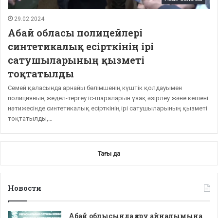
29.02.2024
Абай обласы полицейлері
синтетикалық есірткінің ірі
сатушыларының қызметі
тоқтатылды
Семей қаласында арнайы бөлімшенің күштік қолдауымен
полицияның жедел-тергеу іс-шараларын ұзақ әзірлеу және кешені
нәтижесінде синтетикалық есірткінің ірі сатушыларының қызметі
тоқтатылды,…
Тағы да
Новости
Абай облысында қару айналымына