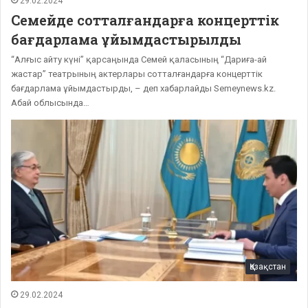
29.02.2024
Семейде сотталғандарға концерттік
бағдарлама ұйымдастырылды
“Алғыс айту күні” қарсаңында Семей қаласының “Дариға-ай
жастар” театрының актерлары сотталғандарға концерттік
бағдарлама ұйымдастырды, – деп хабарлайды Semeynews.kz.
Абай облысында…
Қазақстан
29.02.2024