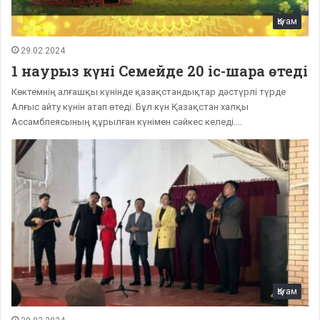
Қоғам
29.02.2024
1 наурыз күні Семейде 20 іс-шара өтеді
Көктемнің алғашқы күнінде қазақстандықтар дәстүрлі түрде
Алғыс айту күнін атап өтеді. Бұл күн Қазақстан халқы
Ассамблеясының құрылған күнімен сәйкес келеді.…
Қоғам