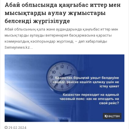
Абай облысында қаңғыбас иттер мен
мысықтарды аулау жұмыстары
белсенді жүргізілуде
Абай облысының қала және аудандарында қаңғыбас иттер мен
мысықтарды аулауды ветеринария басқармасына қарасты
коммуналдық кәсіпорындар жүргізеді, – деп хабарлайды
Semeynews.kz.…
Қазақстан
29.02.2024