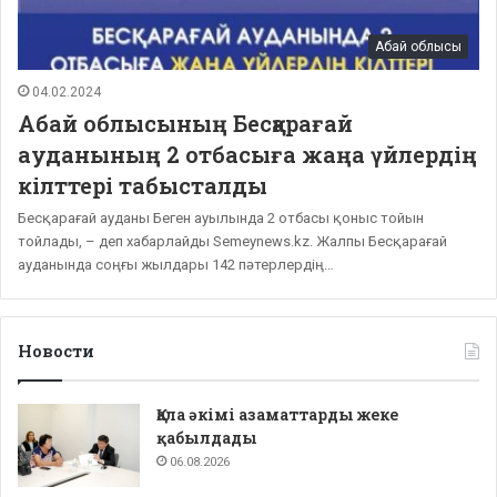
Абай облысы
04.02.2024
Абай облысының Бесқарағай
ауданының 2 отбасыға жаңа үйлердің
кілттері табысталды
Бесқарағай ауданы Беген ауылында 2 отбасы қоныс тойын
тойлады, – деп хабарлайды Semeynews.kz. Жалпы Бесқарағай
ауданында соңғы жылдары 142 пәтерлердің…
Новости
Қала әкімі азаматтарды жеке
қабылдады
06.08.2026