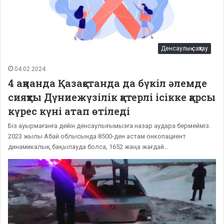
Денсаулық сақтау
04.02.2024
4 ақпанда Қазақстанда да бүкіл әлемде
сияқты Дүниежүзілік қатерлі ісікке қарсы
күрес күні атап өтіледі
Біз ауырмағанға дейін денсаулығымызға назар аудара бермейміз.
2023 жылы Абай облысында 8500-ден астам онкопациент
динамикалық бақылауда болса, 1652 жаңа жағдай…