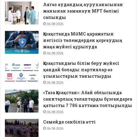
Аягөз аудандық ауруханасынан
жанынан заманауи МРТ бөлімі
салынды
06.08.2026
Қазақстанда МӘМС қаражатын
негізсіз төлемдерден қорғаудың
жаңа жүйесі құрылуда
06.08.2026
Қазақстандағы білім беру жүйесі
қандай болады: партиялар өз
ұсыныстарын таныстырды
06.08.2026
«Таза Қазақстан»: Абай облысында
санитарлық талаптарды бұзғандарға
қатысты 7 786 хаттама толтырылды
06.08.2026
Семейде сенбілік өтті
06.08.2026