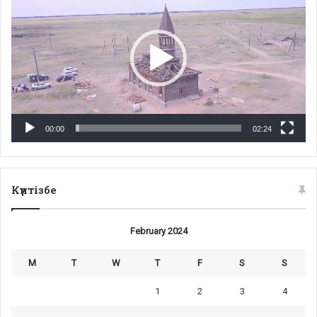
00:00
02:24
Күнтізбе
February 2024
M
T
W
T
F
S
S
1
2
3
4