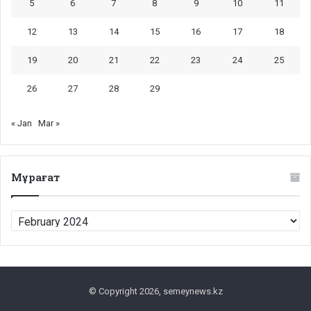
5
6
7
8
9
10
11
12
13
14
15
16
17
18
19
20
21
22
23
24
25
26
27
28
29
« Jan
Mar »
Мұрағат
Мұрағат
© Copyright 2026, semeynews.kz