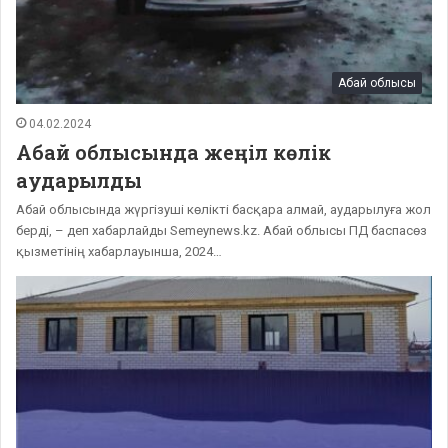
Абай облысы
04.02.2024
Абай облысында жеңіл көлік
аударылды
Абай облысында жүргізуші көлікті басқара алмай, аударылуға жол
берді, – деп хабарлайды Semeynews.kz. Абай облысы ПД баспасөз
қызметінің хабарлауынша, 2024…