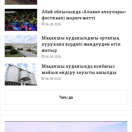
Абай облысында «Алакөл алаулары»
фестивалі мәреге жетті
06.08.2026
Мақаншы ауданындағы орталық
аурухана күрделі жөндеуден өтіп
жатыр
06.08.2026
Мақаншы ауданында күнбағыс
майын өндіру зауыты ашылды
06.08.2026
Тағы да
Video
Player