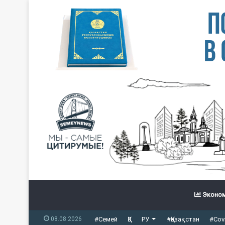
Эконом
08.08.2026
#Семей
ҚЗ
РУ
#Қазақстан
#Cov