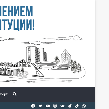
Іздеу
порт
Facebook
Twitter
YouTube
Instagram
vk.com
Telegram
TikTok
WhatsApp