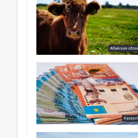
Абайская обла
Казахс