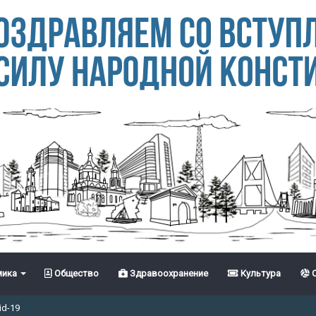
ика
Общество
Здравоохранение
Культура
С
id-19