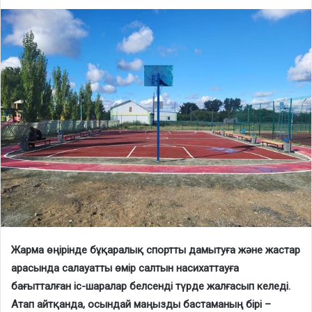
Жарма өңірінде бұқаралық спортты дамытуға және жастар
арасында салауатты өмір салтын насихаттауға
бағытталған іс-шаралар белсенді түрде жалғасып келеді.
Атап айтқанда, осындай маңызды бастаманың бірі –