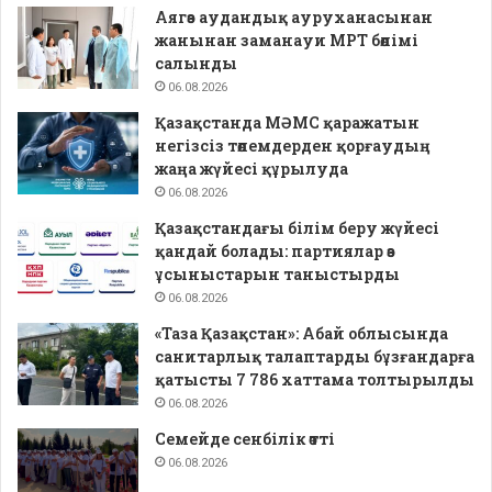
Аягөз аудандық ауруханасынан
жанынан заманауи МРТ бөлімі
салынды
06.08.2026
Қазақстанда МӘМС қаражатын
негізсіз төлемдерден қорғаудың
жаңа жүйесі құрылуда
06.08.2026
Қазақстандағы білім беру жүйесі
қандай болады: партиялар өз
ұсыныстарын таныстырды
06.08.2026
«Таза Қазақстан»: Абай облысында
санитарлық талаптарды бұзғандарға
қатысты 7 786 хаттама толтырылды
06.08.2026
Семейде сенбілік өтті
06.08.2026