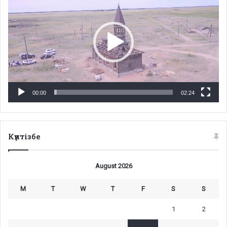
00:00
02:24
Күнтізбе
August 2026
M
T
W
T
F
S
S
1
2