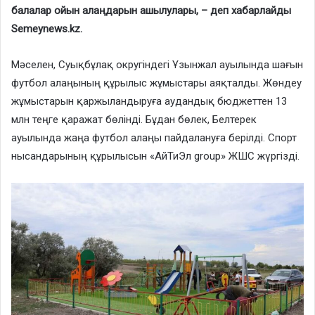
балалар ойын алаңдарын ашылулары, – деп хабарлайды
Semeynews.kz.
Мәселен, Суықбұлақ округіндегі Ұзынжал ауылында шағын
футбол алаңының құрылыс жұмыстары аяқталды. Жөндеу
жұмыстарын қаржыландыруға аудандық бюджеттен 13
млн теңге қаражат бөлінді. Бұдан бөлек, Белтерек
ауылында жаңа футбол алаңы пайдалануға берілді. Спорт
нысандарының құрылысын «АйТиЭл group» ЖШС жүргізді.