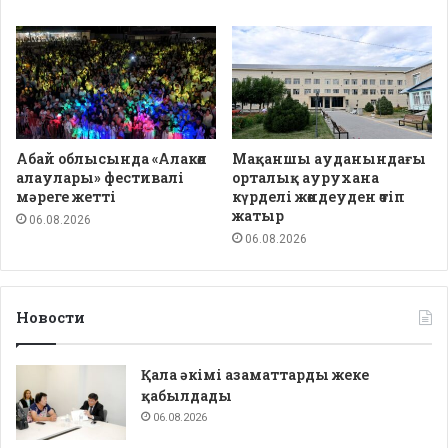
Абай облысында «Алакөл
Мақаншы ауданындағы
алаулары» фестивалі
орталық аурухана
мәреге жетті
күрделі жөндеуден өтіп
жатыр
06.08.2026
06.08.2026
Новости
Қала әкімі азаматтарды жеке
қабылдады
06.08.2026