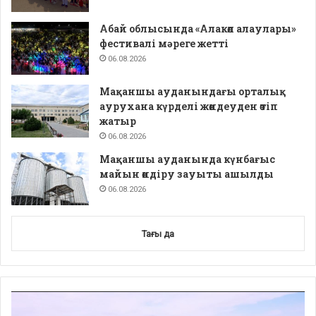
Абай облысында «Алакөл алаулары»
фестивалі мәреге жетті
06.08.2026
Мақаншы ауданындағы орталық
аурухана күрделі жөндеуден өтіп
жатыр
06.08.2026
Мақаншы ауданында күнбағыс
майын өндіру зауыты ашылды
06.08.2026
Тағы да
Video
Player