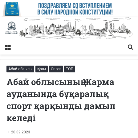
Меню
Із
Абай облысы
Қоғам
Спорт
ТОП
Абай облысының Жарма
ауданында бұқаралық
спорт қарқынды дамып
келеді
20.09.2023