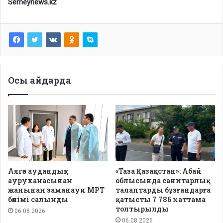
Semeynews.kz
Осы айдарда
Аягөз аудандық
«Таза Қазақстан»: Абай
ауруханасынан
облысында санитарлық
жанынан заманауи МРТ
талаптарды бұзғандарға
бөлімі салынды
қатысты 7 786 хаттама
толтырылды
06.08.2026
06.08.2026