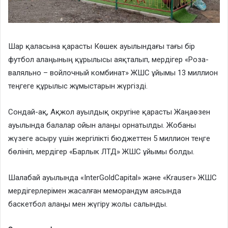
Шар қаласына қарасты Көшек ауылындағы тағы бір
футбол алаңының құрылысы аяқталып, мердігер «Роза-
валяльно – войлочный комбинат» ЖШС ұйымы 13 миллион
теңгеге құрылыс жұмыстарын жүргізді.
Сондай-ақ, Ақжол ауылдық округіне қарасты Жаңаөзен
ауылында балалар ойын алаңы орнатылды. Жобаны
жүзеге асыру үшін жергілікті бюджеттен 5 миллион теңге
бөлініп, мердігер «Барлык ЛТД» ЖШС ұйымы болды.
Шалабай ауылында «InterGoldCapital» және «Krauser» ЖШС
мердігерлерімен жасалған меморандум аясында
баскетбол алаңы мен жүгіру жолы салынды.