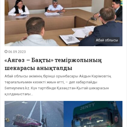
Абай облысы
06.09.2023
«Аягөз – Бақты» теміржолының
шекарасы анықталды
Абай облысы әкімінің бірінші орынбасары Айдын Кәрімовтің
төрағалығымен кезекті жиын өтті, – деп хабарлайды
Semeynews.kz. Күн тәртібінде Қазақстан-Қытай шекарасын
қолданыстағы…