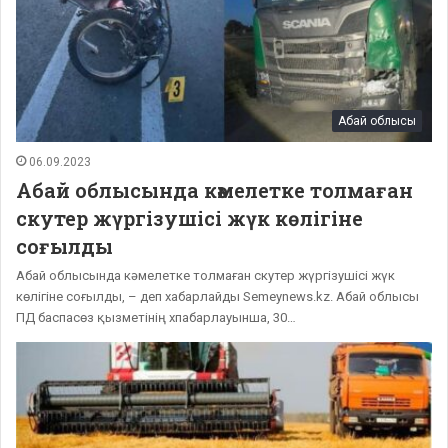
Абай облысы
06.09.2023
Абай облысында кәмелетке толмаған
скутер жүргізушісі жүк көлігіне
соғылды
Абай облысында кәмелетке толмаған скутер жүргізушісі жүк
көлігіне соғылды, – деп хабарлайды Semeynews.kz. Абай облысы
ПД баспасөз қызметінің хпабарлауынша, 30…