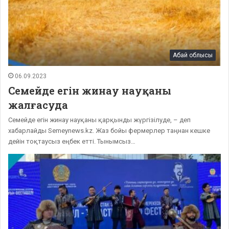
Абай облысы
06.09.2023
Семейде егін жинау науқаны
жалғасуда
Семейде егін жинау науқаны қарқынды жүргізілуде, – деп
хабарлайды Semeynews.kz. Жаз бойы фермерлер таңнан кешке
дейін тоқтаусыз еңбек етті. Тынымсыз…