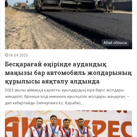
Абай облысы
06.09.2023
Бесқарағай өңірінде аудандық
маңызы бар автомобиль жолдарының
құрылысы аяқталу алдында
2023 жылы аймаққа қарасты ауылдардың кіре беріс жолдары
жөнделіп, бірнеше елді мекеннің ауылішілік жолдары жаңарған, –
деп хабарлайды Semeynews.kz. Қарабас,…