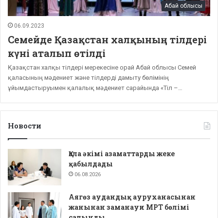
Абай облысы
06.09.2023
Семейде Қазақстан халқының тілдері
күні аталып өтілді
Қазақстан халқы тілдері мерекесіне орай Абай облысы Семей
қаласының мәдениет және тілдерді дамыту бөлімінің
ұйымдастыруымен қалалық мәдениет сарайында «Тіл –…
Новости
Қала әкімі азаматтарды жеке
қабылдады
06.08.2026
Аягөз аудандық ауруханасынан
жанынан заманауи МРТ бөлімі
салынды