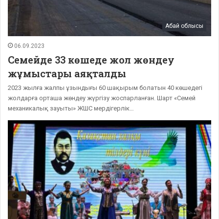
Абай облысы
06.09.2023
Семейде 33 көшеде жол жөндеу
жұмыстары аяқталды
2023 жылға жалпы ұзындығы 60 шақырым болатын 40 көшедегі
жолдарға орташа жөндеу жүргізу жоспарланған. Шарт «Семей
механикалық зауыты» ЖШС мердігерлік…