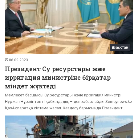
Қазақстан
06.09.2023
Президент Су ресурстары және
ирригация министріне бірқатар
міндет жүктеді
Мемлекет басшысы Су ресурстары және ирригация министрі
Нұржан Нұржігітовті қабылдады, – деп хабарлайды Semeynews.kz
ҚазАқпаратқа сілтеме жасап. Кездесу барысында Президент…