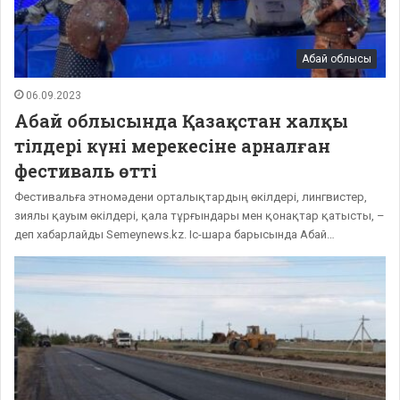
Абай облысы
06.09.2023
Абай облысында Қазақстан халқы
тілдері күні мерекесіне арналған
фестиваль өтті
Фестивальға этномәдени орталықтардың өкілдері, лингвистер,
зиялы қауым өкілдері, қала тұрғындары мен қонақтар қатысты, –
деп хабарлайды Semeynews.kz. Іс-шара барысында Абай…