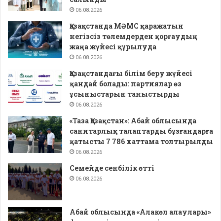
06.08.2026
Қазақстанда МӘМС қаражатын
негізсіз төлемдерден қорғаудың
жаңа жүйесі құрылуда
06.08.2026
Қазақстандағы білім беру жүйесі
қандай болады: партиялар өз
ұсыныстарын таныстырды
06.08.2026
«Таза Қазақстан»: Абай облысында
санитарлық талаптарды бұзғандарға
қатысты 7 786 хаттама толтырылды
06.08.2026
Семейде сенбілік өтті
06.08.2026
Абай облысында «Алакөл алаулары»