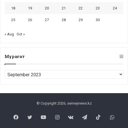
18
19
20
21
22
23
24
25
26
27
28
29
30
« Aug
Oct »
Мұрағат
Мұрағат
© Copyright 2026, semeynews.kz
Facebook
Twitter
YouTube
Instagram
vk.com
Telegram
TikTok
What