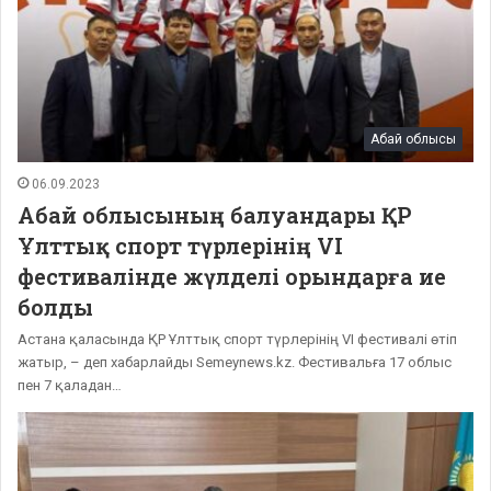
Абай облысы
06.09.2023
Абай облысының балуандары ҚР
Ұлттық спорт түрлерінің VI
фестивалінде жүлделі орындарға ие
болды
Астана қаласында ҚР Ұлттық спорт түрлерінің VI фестивалі өтіп
жатыр, – деп хабарлайды Semeynews.kz. Фестивальға 17 облыс
пен 7 қаладан…