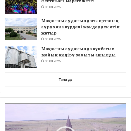
фестивалі мәреге жетті
06.08.2026
Мақаншы ауданындағы орталық
аурухана күрделі жөндеуден өтіп
жатыр
06.08.2026
Мақаншы ауданында күнбағыс
майын өндіру зауыты ашылды
06.08.2026
Тағы да
Video
Player