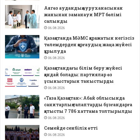
Аягөз аудандық ауруханасынан
жанынан заманауи МРТ бөлімі
салынды
06.08.2026
Қазақстанда МӘМС қаражатын негізсіз
төлемдерден қорғаудың жаңа жүйесі
құрылуда
06.08.2026
Қазақстандағы білім беру жүйесі
қандай болады: партиялар өз
ұсыныстарын таныстырды
06.08.2026
«Таза Қазақстан»: Абай облысында
санитарлық талаптарды бұзғандарға
қатысты 7 786 хаттама толтырылды
06.08.2026
Семейде сенбілік өтті
06.08.2026