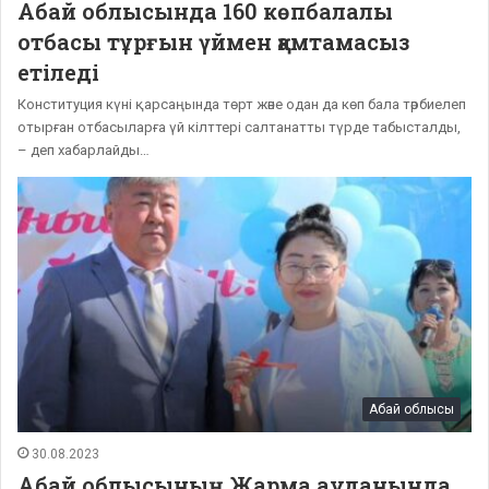
Абай облысында 160 көпбалалы
отбасы тұрғын үймен қамтамасыз
етіледі
Конституция күні қарсаңында төрт және одан да көп бала тәрбиелеп
отырған отбасыларға үй кілттері салтанатты түрде табысталды,
– деп хабарлайды…
Абай облысы
30.08.2023
Абай облысының Жарма ауданында