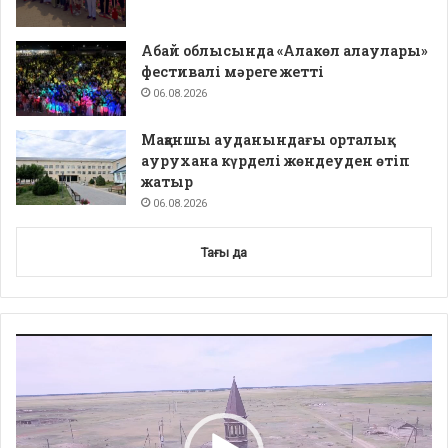
Абай облысында «Алакөл алаулары»
фестивалі мәреге жетті
06.08.2026
Мақаншы ауданындағы орталық
аурухана күрделі жөндеуден өтіп
жатыр
06.08.2026
Тағы да
Video
Player