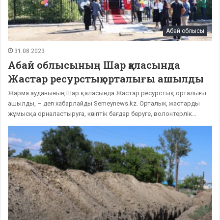
Абай облысы
31.08.2023
Абай облысының Шар қаласында
Жастар ресурстық орталығы ашылды
Жарма ауданының Шар қаласында Жастар ресурстық орталығы
ашылды, – деп хабарлайды Semeynews.kz. Орталық жастарды
жұмысқа орналастыруға, кәсіптік бағдар беруге, волонтерлік…