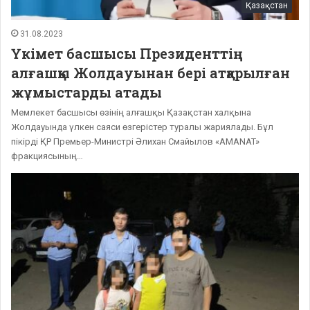
Қазақстан
31.08.2023
Үкімет басшысы Президенттің
алғашқы Жолдауынан бері атқарылған
жұмыстарды атады
Мемлекет басшысы өзінің алғашқы Қазақстан халқына
Жолдауында үлкен саяси өзгерістер туралы жариялады. Бұл
пікірді ҚР Премьер-Министрі Әлихан Смайылов «AMANAT»
фракциясының…