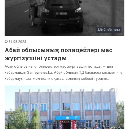
Абай облысы
31.08.2023
Абай облысының полицейлері мас
жүргізушіні ұстады
Абай облысының полицейлері мас жүргізушіні ұстады, – деп
хабарлайды Semeynews.kz. Абай облысы ПД баспасөз қызметінің
хабарлауынша, жол-көлік оқиғааларының көбеюі туралы…