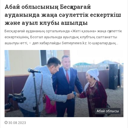
Абай облысының Бесқарағай
ауданында жаңа сәулеттік ескерткіш
және ауыл клубы ашылды
Бесқарағай аудананың орталығында «Жеті қазына» жаңа сәулеттік
ескерткішінің, Бозтал ауылында ауылдық клубтың салтанатты
ашылуы өтті, – деп хабарлайды Semeynews.kz. Іс-шаралардың…
Абай облысы
30.08.2023