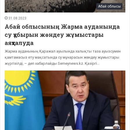
Абай облысы
31.08.2023
Абай облысының Жарма ауданында
су құбырын жөндеу жұмыстары
аяқталуда
Жарма ауданының Қаражал ауылында халықты таза ауызсумен
қамтамасыз ету мақсатында су мұнарасын жөндеу жұмыстары
жүргізілді, – деп хабарлайды Semeynews.kz. Қазіргі…