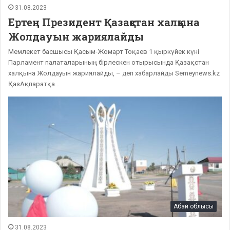
31.08.2023
Ертең Президент Қазақстан халқына
Жолдауын жариялайды
Мемлекет басшысы Қасым-Жомарт Тоқаев 1 қыркүйек күні
Парламент палаталарының бірлескен отырысында Қазақстан
халқына Жолдауын жариялайды, – деп хабарлайды Semeynews.kz
ҚазАқпаратқа…
Абай облысы
31.08.2023