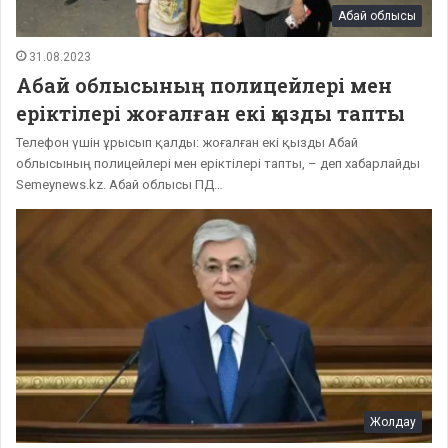
Абай облысы
31.08.2023
Абай облысының полицейлері мен
еріктілері жоғалған екі қызды тапты
Телефон үшін ұрысып қалды: жоғалған екі қызды Абай
облысының полицейлері мен еріктілері тапты, – деп хабарлайды
Semeynews.kz. Абай облысы ПД…
Жолдау