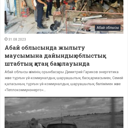
Абай облысы
31.08.2023
Абай облысында жылыту
маусымына дайындық облыстық
штабтың қатаң бақылауында
Абай облысы әкімінің орынбасары Димитрий Гариков энергетика
және тұрғын үй-коммуналдық шаруашылық басқармасымен, Семей
қаласының тұрғын үй-коммуналдық шаруашылық бөлімімен және
«Теплокоммунэнерго»…