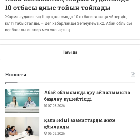
10 отбасы қоныс тойын тойлады
Жарма ауданының Шар қаласында 10 отбасыға жаңа үйлердің
кілті табысталды, – деп хабарлайды Semeynews.kz. Абай облысы
көпбалалы аналар мен халықтың…
Тағы да
Новости
Абай облысында қару айналымына
бақылау күшейтілді
07.08.2026
Қала әкімі азаматтарды жеке
қабылдады
06.08.2026