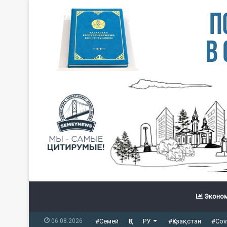
Эконом
06.08.2026
#Семей
ҚЗ
РУ
#Қазақстан
#Cov