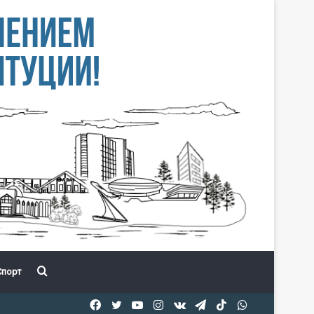
Іздеу
порт
Facebook
Twitter
YouTube
Instagram
vk.com
Telegram
TikTok
WhatsApp