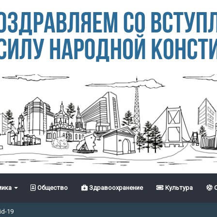
ика
Общество
Здравоохранение
Культура
С
id-19