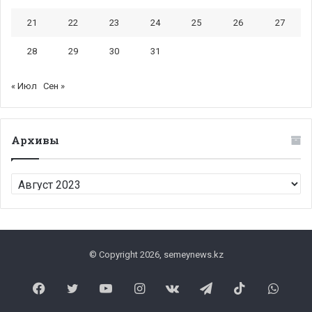
21
22
23
24
25
26
27
28
29
30
31
« Июл
Сен »
Архивы
Архивы
© Copyright 2026, semeynews.kz
Facebook
Twitter
YouTube
Instagram
vk.com
Telegram
TikTok
What