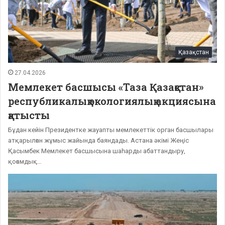
Қазақстан
27.04.2026
Мемлекет басшысы «Таза Қазақстан»
республикалық экологиялық акциясына
қатысты
Бұдан кейін Президентке жауапты мемлекеттік орган басшылары
атқарылған жұмыс жайында баяндады. Астана әкімі Жеңіс
Қасымбек Мемлекет басшысына шаһарды абаттандыру,
қоғамдық…