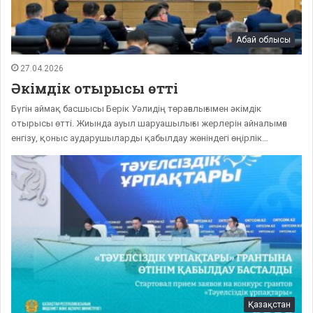
Абай облысы
27.04.2026
Әкімдік отырысы өтті
Бүгін аймақ басшысы Берік Уәлидің төрағалығымен әкімдік
отырысы өтті. Жиында ауыл шаруашылығы жерлерін айналымға
енгізу, қоныс аударушыларды қабылдау жөніндегі өңірлік…
Қазақстан