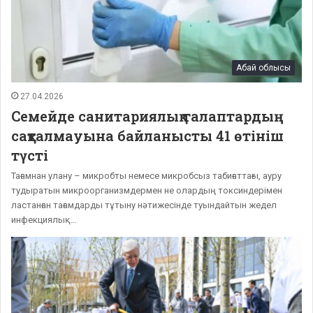
Абай облысы
27.04.2026
Семейде санитариялық талаптардың
сақталмауына байланысты 41 өтініш
түсті
Тағамнан улану – микробты немесе микробсыз табиғаттағы, ауру
тудыратын микроорганизмдермен не олардың токсиндерімен
ластанған тағамдарды тұтыну нәтижесінде туындайтын жедел
инфекциялық…