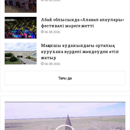
06.08.2026
Абай облысында «Алакөл алаулары»
фестивалі мәреге жетті
06.08.2026
Мақаншы ауданындағы орталық
аурухана күрделі жөндеуден өтіп
жатыр
06.08.2026
Тағы да
Video
Player