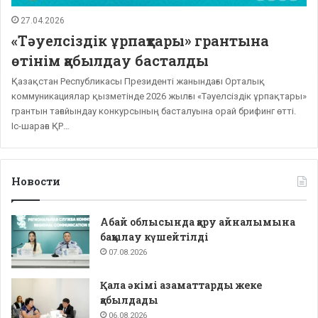
27.04.2026
«Тәуелсіздік ұрпақтары» грантына
өтінім қабылдау басталды
Қазақстан Республикасы Президенті жанындағы Орталық
коммуникациялар қызметінде 2026 жылғы «Тәуелсіздік ұрпақтары»
грантын тағайындау конкурсының басталуына орай брифинг өтті.
Іс-шараға ҚР…
Новости
Абай облысында қару айналымына
бақылау күшейтілді
07.08.2026
Қала әкімі азаматтарды жеке
қабылдады
06.08.2026