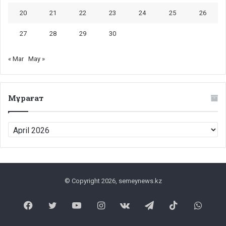
20
21
22
23
24
25
26
27
28
29
30
« Mar
May »
Мұрағат
Мұрағат
© Copyright 2026, semeynews.kz
Facebook
Twitter
YouTube
Instagram
vk.com
Telegram
TikTok
What