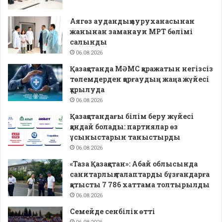
Аягөз аудандық ауруханасынан
жанынан заманауи МРТ бөлімі
салынды
06.08.2026
Қазақстанда МӘМС қаражатын негізсіз
төлемдерден қорғаудың жаңа жүйесі
құрылуда
06.08.2026
Қазақстандағы білім беру жүйесі
қандай болады: партиялар өз
ұсыныстарын таныстырды
06.08.2026
«Таза Қазақстан»: Абай облысында
санитарлық талаптарды бұзғандарға
қатысты 7 786 хаттама толтырылды
06.08.2026
Семейде сенбілік өтті