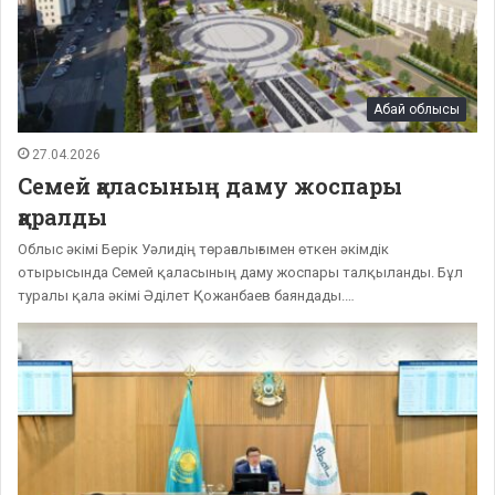
Абай облысы
27.04.2026
Семей қаласының даму жоспары
қаралды
Облыс әкімі Берік Уәлидің төрағалығымен өткен әкімдік
отырысында Семей қаласының даму жоспары талқыланды. Бұл
туралы қала әкімі Әділет Қожанбаев баяндады.…