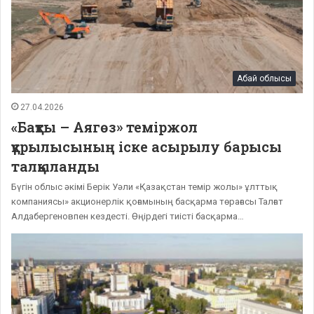
Абай облысы
27.04.2026
«Бақты – Аягөз» теміржол
құрылысының іске асырылу барысы
талқыланды
Бүгін облыс әкімі Берік Уәли «Қазақстан темір жолы» ұлттық
компаниясы» акционерлік қоғамының басқарма төрағасы Талғат
Алдабергеновпен кездесті. Өңірдегі тиісті басқарма…