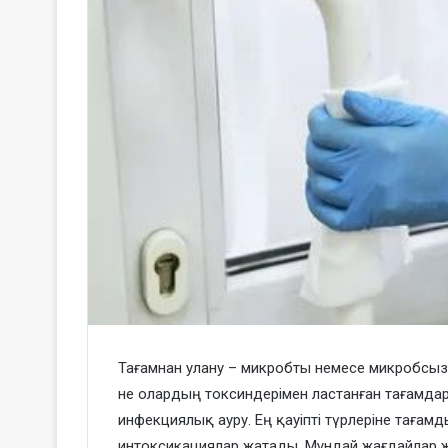
Тағамнан улану – микробты немесе микробсыз
не олардың токсиндерімен ластанған тағамда
инфекциялық ауру. Ең қауіпті түрлеріне таға
интоксикациялар жатады. Мұндай жағдайлар жыл