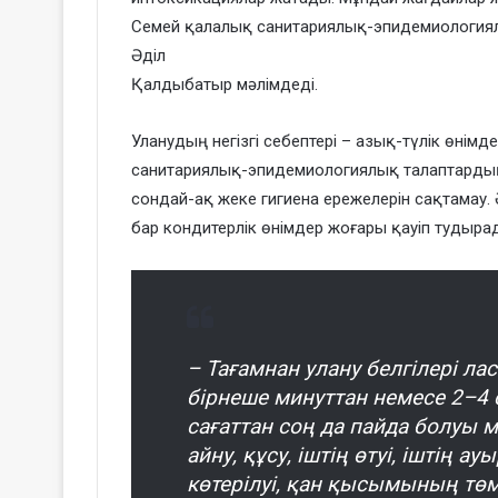
Семей қалалық санитариялық-эпидемиологи
Әділ
Қалдыбатыр мәлімдеді.
Уланудың негізгі себептері – азық-түлік өнім
санитариялық-эпидемиологиялық талаптардың
сондай-ақ жеке гигиена ережелерін сақтамау. Ә
бар кондитерлік өнімдер жоғары қауіп тудыра
– Тағамнан улану белгілері ла
бірнеше минуттан немесе 2–4 
сағаттан соң да пайда болуы м
айну, құсу, іштің өтуі, іштің а
көтерілуі, қан қысымының тө