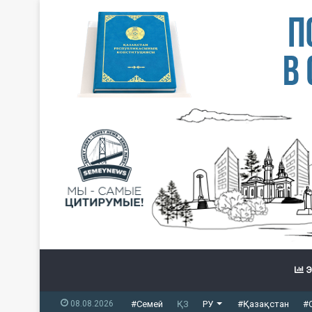
Э
08.08.2026
#Семей
ҚЗ
РУ
#Қазақстан
#