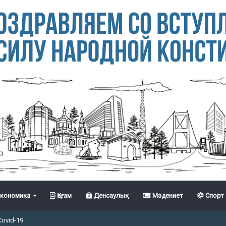
кономика
Қоғам
Денсаулық
Мәдениет
Спорт
Covid-19