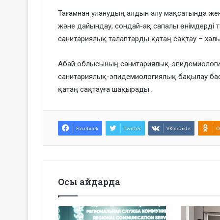
Тағамнан уланудың алдын алу мақсатында жеке
және дайындау, сондай-ақ сапалы өнімдерді 
санитариялық талаптарды қатаң сақтау – халық
Абай облысының санитариялық-эпидемиологи
санитариялық-эпидемиологиялық бақылау ба
қатаң сақтауға шақырады.
Facebook
Twitter
VKontakte
O
Осы айдарда