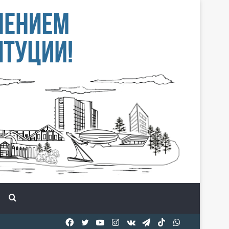
Іздеу
Facebook
Twitter
YouTube
Instagram
vk.com
Telegram
TikTok
WhatsApp