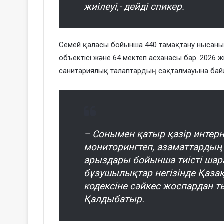
жиілеуі,- дейді спикер.
Семей қаласы бойынша 440 тамақтану нысаны 
объектісі және 64 мектеп асханасы бар. 2026
санитариялық талаптардың сақталмауына байл
– Сонымен қатыр қазір интерн
мониторингтеп, азаматтардың 
арыздары бойынша тиісті шар
бұзушылықтар негізінде Қаза
кодексіне сәйкес жоспардан тыс
Қалдыбатыр.