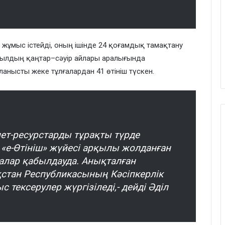
жұмыс істейді, оның ішінде 24 қоғамдық тамақтану
 жылдың қаңтар–сәуір айлары аралығында
анысты жеке тұлғалардан 41 өтініш түскен.
ет-ресурстарды тұрақты түрде
«е-Өтініш» жүйесі арқылы жолданған
алар қабылдауда. Анықталған
қстан Республикасының Кәсіпкерлік
 тексерулер жүргізіледі,- дейді Әділ