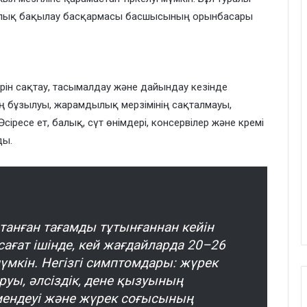
ялық бақылау басқармасы басшысының орынбасары
дерін сақтау, тасымалдау және дайындау кезінде
 бұзылуы, жарамдылық мерзімінің сақталмауы,
сіресе ет, балық, сүт өнімдері, консервілер және кремі
ды.
станған тағамды тұтынғаннан кейін
сағат ішінде, кей жағдайларда 20–26
үмкін. Негізгі симптомдары: жүрек
уыруы, әлсіздік, дене қызуының
мендеуі және жүрек соғысының