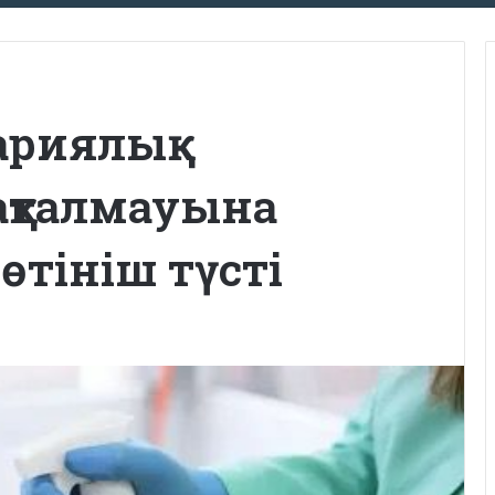
ариялық
ақталмауына
өтініш түсті