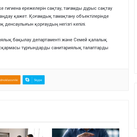
 гигиена ережелерін сақтау, тағамды дұрыс сақтау
таңдау қажет. Қоғамдық тамақтану объектілерінде
 денсаулығын қорғаудың негізгі кепілі.
ялық бақылау департаменті және Семей қалалық
сқармасы тұрғындарды санитариялық талаптарды
dnoklassniki
Skype