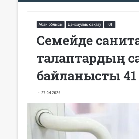
Абай облысы
Денсаулық сақтау
ТОП
Семейде санит
талаптардың с
байланысты 41 
27.04.2026