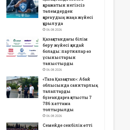
қаражатын негізсіз
төлемдерден
қорғаудың жаңа жүйесі
құрылуда
06.08.2026
Қазақстандағы білім
беру жүйесі қандай
болады: партиялар өз
ұсыныстарын
таныстырды
06.08.2026
«Таза Қазақстан»: Абай
облысында санитарлық
талаптарды
бұзғандарға қатысты 7
786 хаттама
толтырылды
06.08.2026
Семейде сенбілік өтті