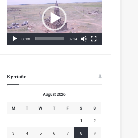
Player
00:00
02:24
Күнтізбе
August 2026
M
T
W
T
F
S
S
1
2
3
4
5
6
7
8
9