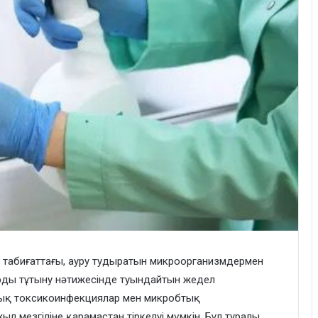
 табиғаттағы, ауру тудыратын микроорганизмдермен
рды тұтыну нәтижесінде туындайтын жедел
мдық токсикоинфекциялар мен микробтық
 мезгіліне қарамастан тіркелуі мүмкін. Бұл туралы