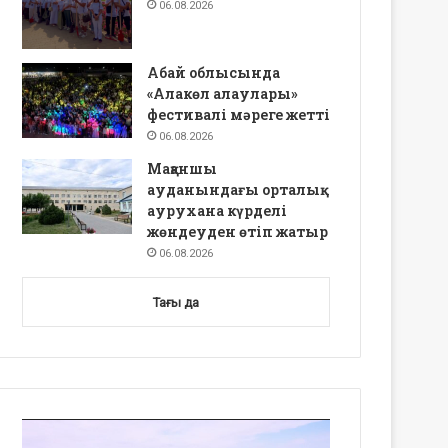
06.08.2026
Абай облысында
«Алакөл алаулары»
фестивалі мәреге жетті
06.08.2026
Мақаншы
ауданындағы орталық
аурухана күрделі
жөндеуден өтіп жатыр
06.08.2026
Тағы да
Video