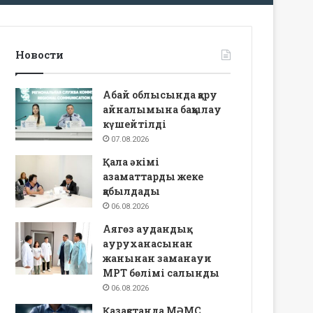
Новости
Абай облысында қару
айналымына бақылау
күшейтілді
07.08.2026
Қала әкімі
азаматтарды жеке
қабылдады
06.08.2026
Аягөз аудандық
ауруханасынан
жанынан заманауи
МРТ бөлімі салынды
06.08.2026
Қазақстанда МӘМС