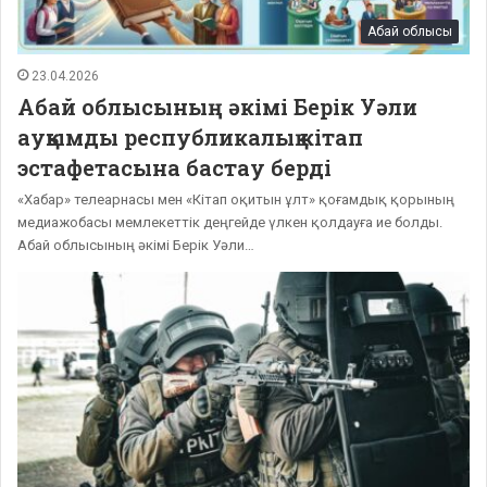
Абай облысы
23.04.2026
Абай облысының әкімі Берік Уәли
ауқымды республикалық кітап
эстафетасына бастау берді
«Хабар» телеарнасы мен «Кітап оқитын ұлт» қоғамдық қорының
медиажобасы мемлекеттік деңгейде үлкен қолдауға ие болды.
Абай облысының әкімі Берік Уәли…