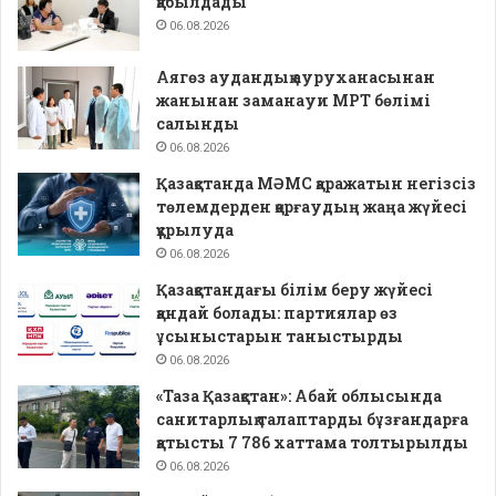
қабылдады
06.08.2026
Аягөз аудандық ауруханасынан
жанынан заманауи МРТ бөлімі
салынды
06.08.2026
Қазақстанда МӘМС қаражатын негізсіз
төлемдерден қорғаудың жаңа жүйесі
құрылуда
06.08.2026
Қазақстандағы білім беру жүйесі
қандай болады: партиялар өз
ұсыныстарын таныстырды
06.08.2026
«Таза Қазақстан»: Абай облысында
санитарлық талаптарды бұзғандарға
қатысты 7 786 хаттама толтырылды
06.08.2026