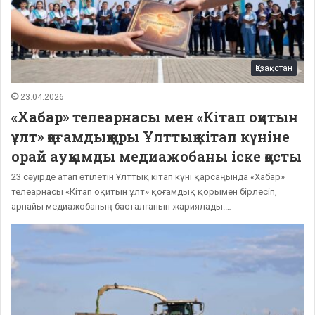
Қазақстан
23.04.2026
«Хабар» телеарнасы мен «Кітап оқитын
ұлт» қоғамдық қоры Ұлттық кітап күніне
орай ауқымды медиажобаны іске қосты
23 сәуірде атап өтілетін Ұлттық кітап күні қарсаңында «Хабар»
телеарнасы «Кітап оқитын ұлт» қоғамдық қорымен бірлесіп,
арнайы медиажобаның басталғанын жариялады.…