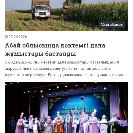
Абай облысы
23.04.2026
Абай облысында көктемгі дала
жұмыстары басталды
Өңірде 2026 жылғы көктемгі дала жұмыстары басталып, ауыл
шаруашылығы саласын дамытуға бағытталған жоспарлы
жұмыстар жүргізілуде. Егіс науқанын сапалы өткізу мақсатында…