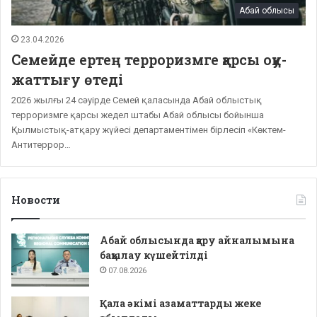
Абай облысы
23.04.2026
Семейде ертең терроризмге қарсы оқу-
жаттығу өтеді
2026 жылғы 24 сәуірде Семей қаласында Абай облыстық
терроризмге қарсы жедел штабы Абай облысы бойынша
Қылмыстық-атқару жүйесі департаментімен бірлесіп «Көктем-
Антитеррор…
Новости
Абай облысында қару айналымына
бақылау күшейтілді
07.08.2026
Қала әкімі азаматтарды жеке