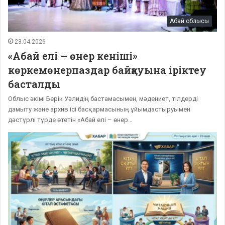
Абай облысы
23.04.2026
«Абай елі – өнер кеніші»
көркемөнерпаздар байқауына іріктеу
басталды
Облыс әкімі Берік Уәлидің бастамасымен, мәдениет, тілдерді
дамыту және архив ісі басқармасының ұйымдастыруымен
дәстүрлі түрде өтетін «Абай елі – өнер…