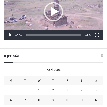
00:00
02:24
Күнтізбе
April 2026
M
T
W
T
F
S
S
1
2
3
4
5
6
7
8
9
10
11
12