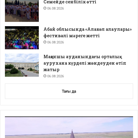
Семейде сенбілік өтті
06.08.2026
Абай облысында «Алакөл алаулары»
фестивалі мәреге жетті
06.08.2026
Мақаншы ауданындағы орталық
аурухана күрделі жөндеуден өтіп
жатыр
06.08.2026
Тағы да
Video
Player