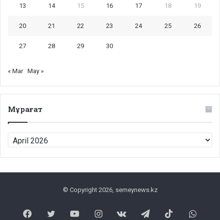
13
14
15
16
17
18
19
20
21
22
23
24
25
26
27
28
29
30
« Mar
May »
Мұрағат
Мұрағат
© Copyright 2026, semeynews.kz
Facebook
Twitter
YouTube
Instagram
vk.com
Telegram
TikTok
What