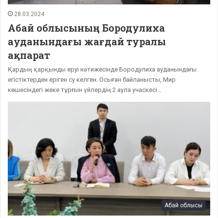
28.03.2024
Абай облысының Бородулиха
ауданындағы жағдай туралы
ақпарат
Қардың қарқынды еруі нәтижесінде Бородулиха ауданындағы
егістіктерден еріген су келген. Осыған байланысты, Мир
көшесіндегі жеке тұрғын үйлердің 2 аула учаскесі…
Абай облысы