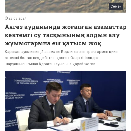
Семей
28.03.2024
Аягөз ауданында жоғалған азаматтар
көктемгі су тасқынының алдын алу
жұмыстарына еш қатысы жоқ
Қарағаш ауылының 2 азаматы Борлы өзенін трактормен қиып
өтпекші болған кезде батып қалған. Олар «Шалқар»
шаруашылығынан Қарағаш ауылына қарай жолға…