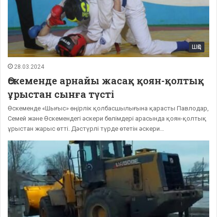
ШҚО
28.03.2024
Өскеменде арнайы жасақ қоян-қолтық
ұрыстан сынға түсті
Өскеменде «Шығыс» өңірлік қолбасшылығына қарасты Павлодар,
Семей және Өскемендегі әскери бөлімдері арасында қоян-қолтық
ұрыстан жарыс өтті. Дәстүрлі түрде өтетін әскери…