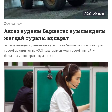
Абай облысы
28.03.2024
Аягөз ауданы Баршатас ауылындағы
жағдай туралы ақпарат
Балға өзенінде су деңгейінің көтерілуіне байланысты еріген су жол
төсемі арқылы өтті. ЖАО күштерімен жол төсемін нығайту
бойынша инженерлік жұмыстар…