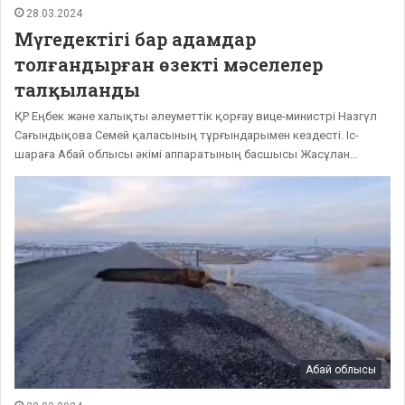
28.03.2024
Мүгедектігі бар адамдар
толғандырған өзекті мәселелер
талқыланды
ҚР Еңбек және халықты әлеуметтік қорғау вице-министрі Назгүл
Сағындықова Семей қаласының тұрғындарымен кездесті. Іс-
шараға Абай облысы әкімі аппаратының басшысы Жасұлан…
Абай облысы