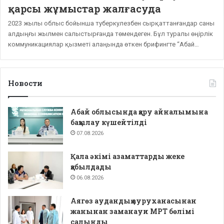
қарсы жұмыстар жалғасуда
2023 жылы облыс бойынша туберкулезбен сырқаттанғандар саны
алдыңғы жылмен салыстырғанда төмендеген. Бұл туралы өңірлік
коммуникациялар қызметі алаңында өткен брифингте “Абай…
Новости
Абай облысында қару айналымына
бақылау күшейтілді
07.08.2026
Қала әкімі азаматтарды жеке
қабылдады
06.08.2026
Аягөз аудандық ауруханасынан
жанынан заманауи МРТ бөлімі
салынды