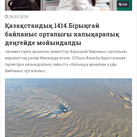
Қоғам
28.03.2024
Қазақстандық 1414 Бірыңғай
байланыс орталығы халықаралық
деңгейде мойындалды
«Азаматтарға арналған үкіметтің» Бірыңғай байланыс орталығы
марапаттау рәсімі Мәскеуде өткен CСGuru Awards/Хрустальная
гарнитура халықаралық сайыста «Халыққа арналған үздік
байланыс орталығы»…