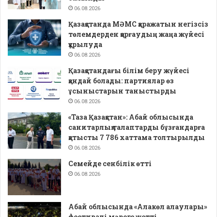
06.08.2026
Қазақстанда МӘМС қаражатын негізсіз
төлемдерден қорғаудың жаңа жүйесі
құрылуда
06.08.2026
Қазақстандағы білім беру жүйесі
қандай болады: партиялар өз
ұсыныстарын таныстырды
06.08.2026
«Таза Қазақстан»: Абай облысында
санитарлық талаптарды бұзғандарға
қатысты 7 786 хаттама толтырылды
06.08.2026
Семейде сенбілік өтті
06.08.2026
Абай облысында «Алакөл алаулары»
фестивалі мәреге жетті