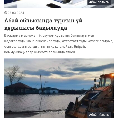
Абай облысы
28.03.2024
Абай облысында тұрғын үй
құрылысы бақылауда
Басқарма мемлекеттік сәулет-құрылыс бақылауы мен
қадағалауды және лицензиялауды, аттестаттауды жүзеге асырып,
осы саладағы заңдылықты қадағалайды. Өңірлік
коммуникациялар қызметі алаңында өткен…
Абай облысы