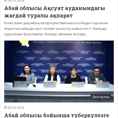
28.03.2024
Абай облысы Ақсуат ауданындағы
жағдай туралы ақпарат
Боғас өзені деңгейінің көтерілуіне байланысты Кіндікті ауылына
апаратын көпірдің жол төсемін қызылсу шайып кетті. Көпірдің
құрылымы бұзылмаған. Алайда, айналма жолдар…
Денсаулық
28.03.2024
Абай облысы бойынша туберкулезге