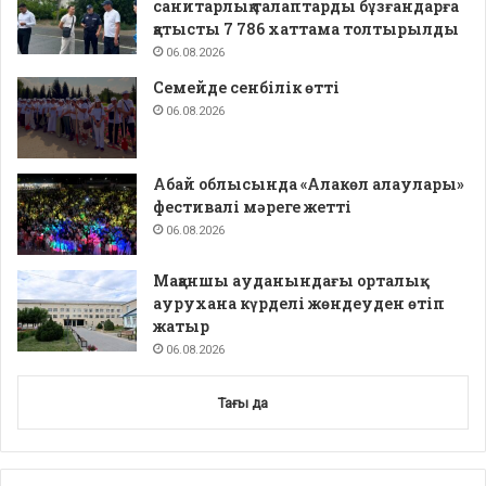
санитарлық талаптарды бұзғандарға
қатысты 7 786 хаттама толтырылды
06.08.2026
Семейде сенбілік өтті
06.08.2026
Абай облысында «Алакөл алаулары»
фестивалі мәреге жетті
06.08.2026
Мақаншы ауданындағы орталық
аурухана күрделі жөндеуден өтіп
жатыр
06.08.2026
Тағы да