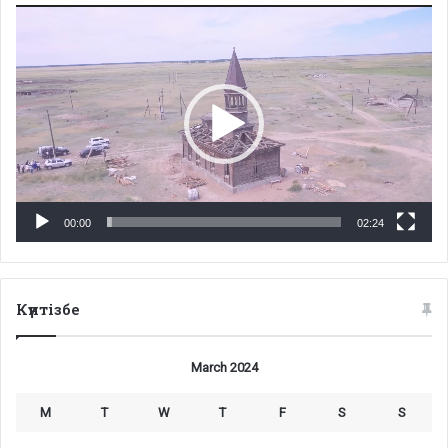
Video
Player
00:00
02:24
Күнтізбе
March 2024
M
T
W
T
F
S
S