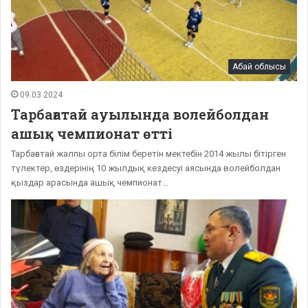
Абай облысы
09.03.2024
Тарбағатай ауылында волейболдан
ашық чемпионат өтті
Тарбағатай жалпы орта білім беретін мектебін 2014 жылы бітірген
түлектер, өздерінің 10 жылдық кездесуі аясында волейболдан
қыздар арасында ашық чемпионат…