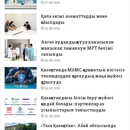
07.08.2026
Қала әкімі азаматтарды жеке
қабылдады
06.08.2026
Аягөз аудандық ауруханасынан
жанынан заманауи МРТ бөлімі
салынды
06.08.2026
Қазақстанда МӘМС қаражатын негізсіз
төлемдерден қорғаудың жаңа жүйесі
құрылуда
06.08.2026
Қазақстандағы білім беру жүйесі
қандай болады: партиялар өз
ұсыныстарын таныстырды
06.08.2026
«Таза Қазақстан»: Абай облысында