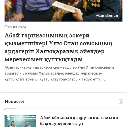
Абай облысы
09.03.2024
Абай гарнизонының әскери
қызметшілері Ұлы Отан соғысының
ардагерін Халықаралық әйелдер
мерекесімен құттықтады
Абай гарнизонында әскери қызметшілер Ұлы Отан соғысының
ардагерін 8 наурыз Халықаралық әйелдер мерекесімен
құттықтап, арнайы құттықтау грамотасын табыс етті, –…
Новости
Абай облысында қару айналымына
бақылау күшейтілді