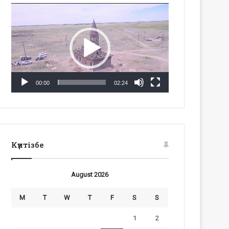
Video
Player
00:00
02:24
Күнтізбе
August 2026
M
T
W
T
F
S
S
1
2