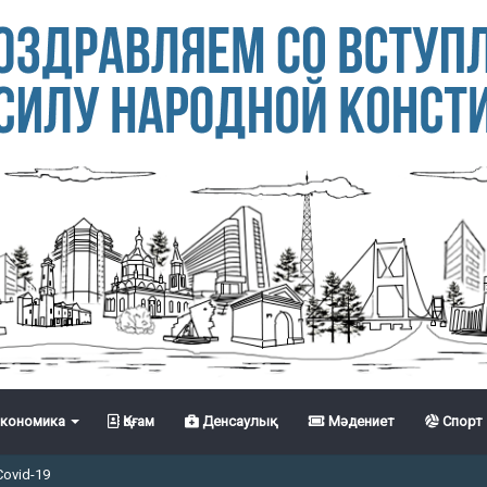
кономика
Қоғам
Денсаулық
Мәдениет
Спорт
Covid-19