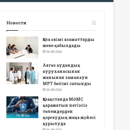
Новости
Қала әкімі азаматтарды
жеке қабылдады
06.08.2026
Аягөз аудандық
ауруханасынан
жанынан заманауи
МРТ бөлімі салынды
06.08.2026
Қазақстанда МӘМС
қаражатын негізсіз
төлемдерден
қорғаудың жаңа жүйесі
құрылуда
06.08.2026