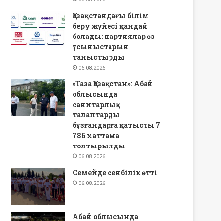
Қазақстандағы білім
беру жүйесі қандай
болады: партиялар өз
ұсыныстарын
таныстырды
06.08.2026
«Таза Қазақстан»: Абай
облысында
санитарлық
талаптарды
бұзғандарға қатысты 7
786 хаттама
толтырылды
06.08.2026
Семейде сенбілік өтті
06.08.2026
Абай облысында