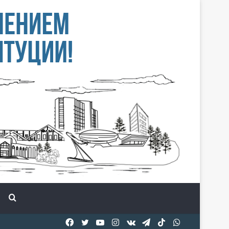
Іздеу
Facebook
Twitter
YouTube
Instagram
vk.com
Telegram
TikTok
WhatsApp