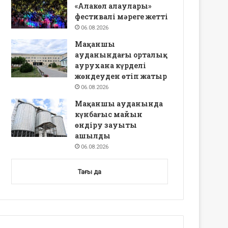
«Алакөл алаулары»
фестивалі мәреге жетті
06.08.2026
Мақаншы
ауданындағы орталық
аурухана күрделі
жөндеуден өтіп жатыр
06.08.2026
Мақаншы ауданында
күнбағыс майын
өндіру зауыты
ашылды
06.08.2026
Тағы да