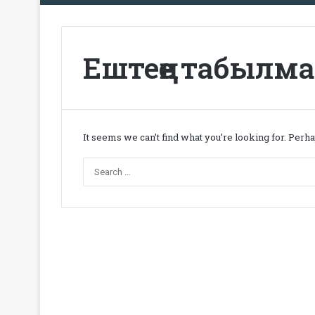
Ештеңе табылм
It seems we can’t find what you’re looking for. Perh