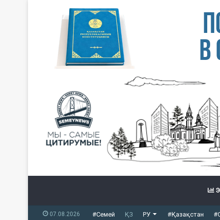
Э
07.08.2026
#Семей
ҚЗ
РУ
#Қазақстан
#