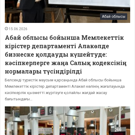
Абай облысы
15.06.2026
Абай облысы бойынша Мемлекеттік
кірістер департаменті Алакөлде
бизнеске қолдауды күшейтуде:
кәсіпкерлерге жаңа Салық кодексінің
нормалары түсіндірілді
Белсенді туристік маусым қарсаңында Абай облысы бойынша
Мемлекеттік кірістер департаменті Алакөл көлінің жағалауында
кәсіпкерлік қызметті жүргізуге қолайлы жағдай жасау
бағытындағы…