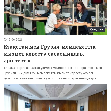
Қазақстан
15.06.2026
Қазақстан мен Грузия: мемлекеттік
қызмет көрсету саласындағы
әріптестік
«Азаматтарға арналған үкімет» мемлекеттік корпорациясы мен
Грузияның Әділет үйі мемлекеттік қызмет көрсету жүйесін
дамытуға және халықпен жұмыс істеу тетіктерін жетілдіруге…