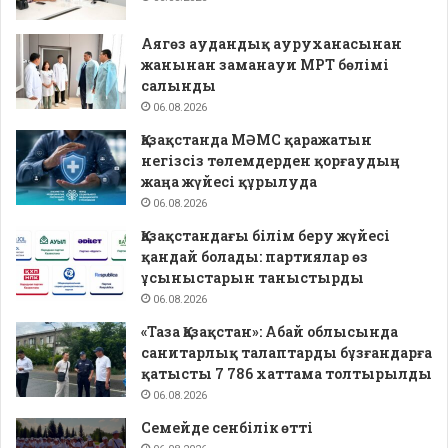
Аягөз аудандық ауруханасынан
жанынан заманауи МРТ бөлімі
салынды
06.08.2026
Қазақстанда МӘМС қаражатын
негізсіз төлемдерден қорғаудың
жаңа жүйесі құрылуда
06.08.2026
Қазақстандағы білім беру жүйесі
қандай болады: партиялар өз
ұсыныстарын таныстырды
06.08.2026
«Таза Қазақстан»: Абай облысында
санитарлық талаптарды бұзғандарға
қатысты 7 786 хаттама толтырылды
06.08.2026
Семейде сенбілік өтті