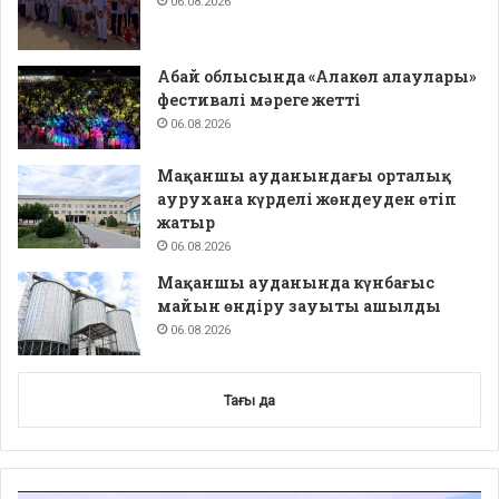
06.08.2026
Абай облысында «Алакөл алаулары»
фестивалі мәреге жетті
06.08.2026
Мақаншы ауданындағы орталық
аурухана күрделі жөндеуден өтіп
жатыр
06.08.2026
Мақаншы ауданында күнбағыс
майын өндіру зауыты ашылды
06.08.2026
Тағы да