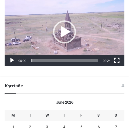
Video
Player
00:00
02:24
Күнтізбе
June 2026
M
T
W
T
F
S
S
1
2
3
4
5
6
7