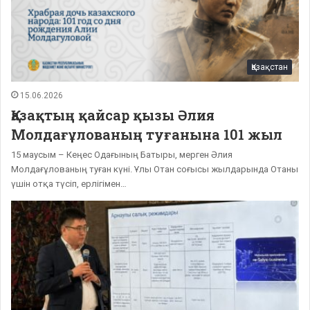
Қазақстан
15.06.2026
Қазақтың қайсар қызы Әлия
Молдағұлованың туғанына 101 жыл
15 маусым – Кеңес Одағының Батыры, мерген Әлия
Молдағұлованың туған күні. Ұлы Отан соғысы жылдарында Отаны
үшін отқа түсіп, ерлігімен…