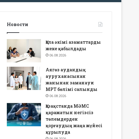
Новости
Қала әкімі азаматтарды
жеке қабылдады
06.08.2026
Аягөз аудандық
ауруханасынан
жанынан заманауи
МРТ бөлімі салынды
06.08.2026
Қазақстанда МӘМС
қаражатын негізсіз
төлемдерден
қорғаудың жаңа жүйесі
құрылуда
06.08.2026