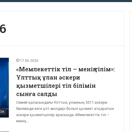
26
17.06.2026
«Мемлекеттік тіл – менің тілім»:
Ұлттық ұлан әскери
қызметшілері тіл білімін
сынға салды
Семей қаласындағы Ұлттық ұланның 5511 әскери
бөлімінде өзге ұлт өкілдері болып қызмет атқаратын
сы
әскери қызметшілер арасында «Мемлекеттік тіл –
менің…