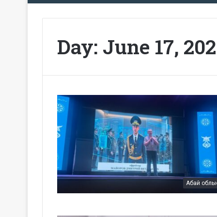
Day:
June 17, 20
Абай облы