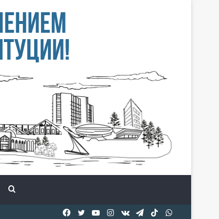
Іздеу
Facebook
Twitter
YouTube
Instagram
vk.com
Telegram
TikTok
WhatsApp