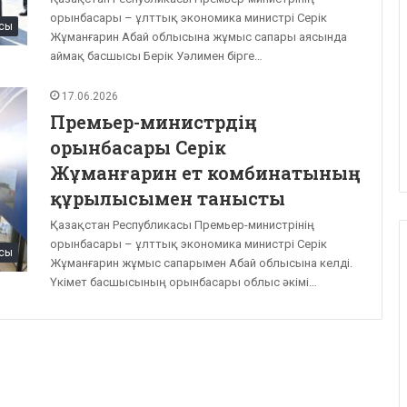
орынбасары – ұлттық экономика министрі Серік
сы
Жұманғарин Абай облысына жұмыс сапары аясында
аймақ басшысы Берік Уәлимен бірге…
17.06.2026
Премьер-министрдің
орынбасары Серік
Жұманғарин ет комбинатының
құрылысымен танысты
Қазақстан Республикасы Премьер-министрінің
орынбасары – ұлттық экономика министрі Серік
сы
Жұманғарин жұмыс сапарымен Абай облысына келді.
Үкімет басшысының орынбасары облыс әкімі…