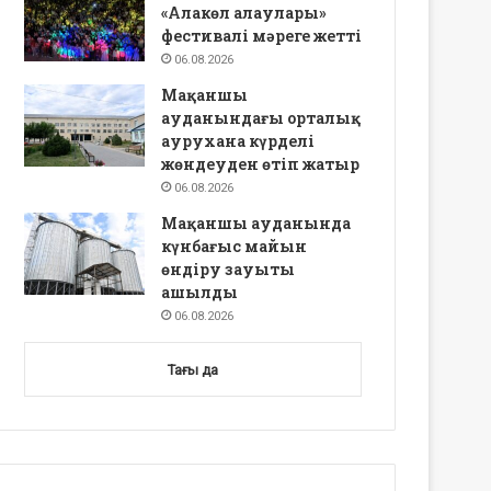
«Алакөл алаулары»
фестивалі мәреге жетті
06.08.2026
Мақаншы
ауданындағы орталық
аурухана күрделі
жөндеуден өтіп жатыр
06.08.2026
Мақаншы ауданында
күнбағыс майын
өндіру зауыты
ашылды
06.08.2026
Тағы да