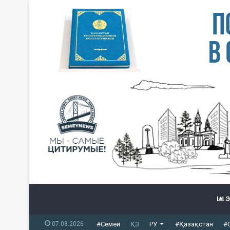
Э
07.08.2026
#Семей
ҚЗ
РУ
#Қазақстан
#