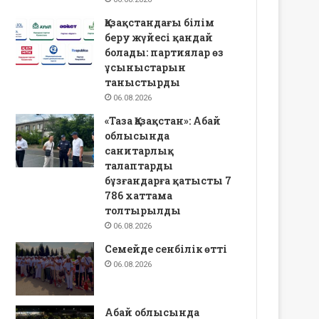
Қазақстандағы білім
беру жүйесі қандай
болады: партиялар өз
ұсыныстарын
таныстырды
06.08.2026
«Таза Қазақстан»: Абай
облысында
санитарлық
талаптарды
бұзғандарға қатысты 7
786 хаттама
толтырылды
06.08.2026
Семейде сенбілік өтті
06.08.2026
Абай облысында