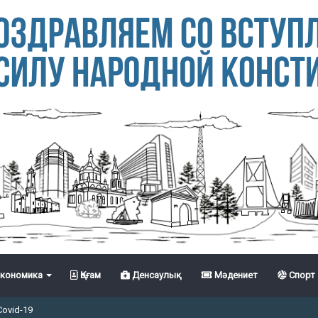
кономика
Қоғам
Денсаулық
Мәдениет
Спорт
Covid-19