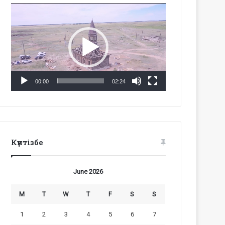
Video
Player
00:00
02:24
Күнтізбе
June 2026
M
T
W
T
F
S
S
1
2
3
4
5
6
7