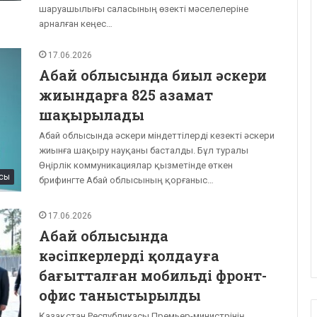
шаруашылығы саласының өзекті мәселелеріне
арналған кеңес…
17.06.2026
Абай облысында биыл әскери
жиындарға 825 азамат
шақырылады
Абай облысында әскери міндеттілерді кезекті әскери
жиынға шақыру науқаны басталды. Бұл туралы
Өңірлік коммуникациялар қызметінде өткен
сы
брифингте Абай облысының қорғаныс…
17.06.2026
Абай облысында
кәсіпкерлерді қолдауға
бағытталған мобильді фронт-
офис таныстырылды
Қазақстан Республикасы Премьер-министрінің