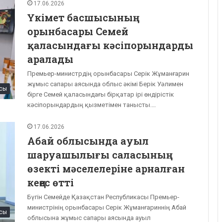
17.06.2026
Үкімет басшысының
орынбасары Семей
қаласындағы кәсіпорындарды
аралады
Премьер-министрдің орынбасары Серік Жұманғарин
жұмыс сапары аясында облыс әкімі Берік Уәлимен
сы
бірге Семей қаласындағы бірқатар ірі өндірістік
кәсіпорындардың қызметімен танысты.…
17.06.2026
Абай облысында ауыл
шаруашылығы саласының
өзекті мәселелеріне арналған
кеңес өтті
Бүгін Семейде Қазақстан Республикасы Премьер-
министрінің орынбасары Серік Жұманғариннің Абай
сы
облысына жұмыс сапары аясында ауыл