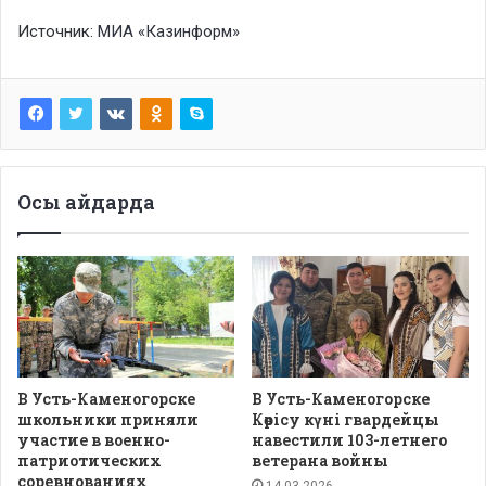
Источник:
МИА «Казинформ»
Осы айдарда
В Усть-Каменогорске
В Усть-Каменогорске
школьники приняли
Көрісу күні гвардейцы
участие в военно-
навестили 103-летнего
патриотических
ветерана войны
соревнованиях