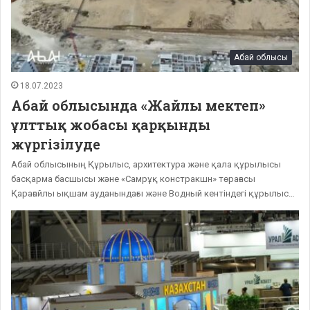
Абай облысы
18.07.2023
Абай облысында «Жайлы мектеп»
ұлттық жобасы қарқынды
жүргізілуде
Абай облысының Құрылыс, архитектура және қала құрылысы
басқарма басшысы және «Самрұқ констракшн» төрағасы
Қарағайлы ықшам ауданындағы және Водный кентіндегі құрылыс…