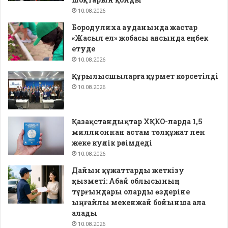
10.08.2026
Бородулиха ауданында жастар
«Жасыл ел» жобасы аясында еңбек
етуде
10.08.2026
Құрылысшыларға құрмет көрсетілді
10.08.2026
Қазақстандықтар ХҚКО-ларда 1,5
миллионнан астам төлқұжат пен
жеке куәлік рәсімдеді
10.08.2026
Дайын құжаттарды жеткізу
қызметі: Абай облысының
тұрғындары оларды өздеріне
ыңғайлы мекенжай бойынша ала
алады
10.08.2026