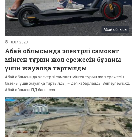
Абай облысы
18.07.2023
Абай облысында электрлі самокат
мінген тұрғын жол ережесін бұзғаны
үшін жауапқа тартылды
Абай облысында электрлі самокат мінген тұрғын жол ережесін
бұзғаны үшін жауапқа тартылды, – деп хабарлайды Semeynews.kz.
Абай облысы ПД баспасөз…