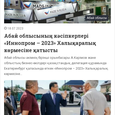
Абай облысы
18.07.2023
Абай облысының кәсіпкерлері
«Иннопром – 2023» Халықаралық
көрмесіне қатысты
Абай облысы әкімнің бірінші орынбасары А.Кәрімов және
облыстың бизнес-өкілдері қазақстандық делегация құрамында
Екатеринбург қаласында өткен «Иннопром – 2023» Халықаралық
көрмесіне…