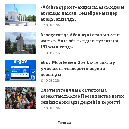
«Абайға құрмет» акциясы аясындағы
алғашқы нысан: Семейде Рәміздер
алаңы ашылды
10.08.2026
Қазақстанда Абай күні аталып өтіп
жатыр: Ұлы ойшылдың туғанына
181 жыл толды
10.08.2026
eGov Mobile мен Gov.kz-те сайлау
учаскесін тексеретін сервис
қосылды
10.08.2026
Әлеуметтанулық сауалнама:
қазақстандықтар Президентке деген
сенімнің жоғары деңгейін көрсетті
10.08.2026
Тағы да