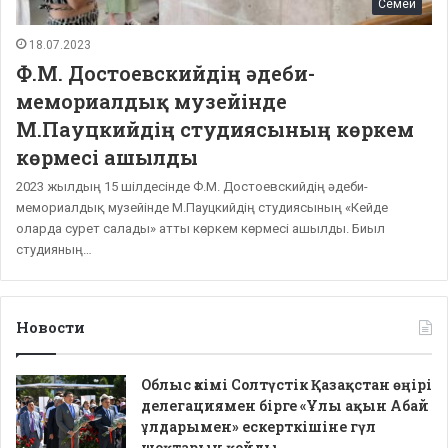
Семей
18.07.2023
Ф.М. Достоевскийдің әдеби-
мемориалдық музейінде
М.Пауцкийдің студиясының көркем
көрмесі ашылды
2023 жылдың 15 шілдесінде Ф.М. Достоевскийдің әдеби-
мемориалдық музейінде М.Пауцкийдің студиясының «Кейде
оларда сурет салады» атты көркем көрмесі ашылды. Биыл
студияның…
Новости
Облыс әкімі Солтүстік Қазақстан өңірі
делегациямен бірге «Ұлы ақын Абай
ұлдарымен» ескерткішіне гүл
шоқтарын қойды