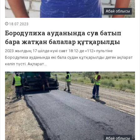
Абай облысы
18.07.2023
Бородулиха ауданында суға батып
бара жатқан балалар құтқарылды
2023 жылдың 17 шілде күні сағат 18:12-де «112» пультіне
Бородулиха ауданында екі бала судан құтқарылды деген ақпарат
келіп түсті. Ақпарат…
Абай облысы