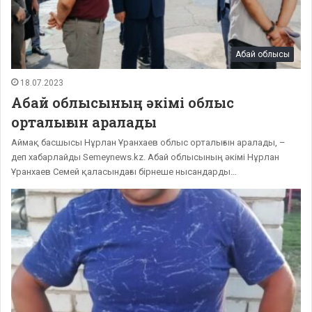
Абай облысы
18.07.2023
Абай облысының әкімі облыс
орталығын аралады
Аймақ басшысы Нұрлан Ұранхаев облыс орталығын аралады, –
деп хабарлайды Semeynews.kz. Абай облысының әкімі Нұрлан
Ұранхаев Семей қаласындағы бірнеше нысандарды…