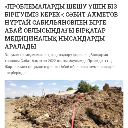
«ПРОБЛЕМАЛАРДЫ ШЕШУ ҮШІН БІЗ
БІРІГУІМІЗ КЕРЕК»: СӘБИТ АХМЕТОВ
НҰРТАЙ САБИЛЬЯНОВПЕН БІРГЕ
АБАЙ ОБЛЫСЫНДАҒЫ БІРҚАТАР
МЕДИЦИНАЛЫҚ НЫСАНДАРДЫ
АРАЛАДЫ
Әлеуметтік медициналық сақтандыру қорының Басқарма
төрағасы Сәбит Ахметов 2022 жылғы маусымда Президенттің
Жарлығымен жаңадан құрылған Абай облысына жұмыс сапары
шеңберінде…