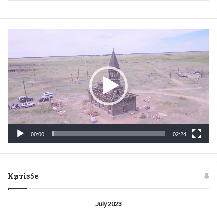
Video
Player
00:00
02:24
Күнтізбе
July 2023