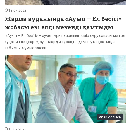
18.07.2023
Жарма ауданында «Ауыл – Ел бесігі»
жобасы екі елді мекенді қамтыды
«Ауыл – Ел бесігі» – ауыл тұрғындарының өмір сүру сапасы мен әл-
ауқатын жақсарту, ауылдарды тұрақты дамыту мақсатында
табысты жұмыс жасап…
Абай облысы
18.07.2023