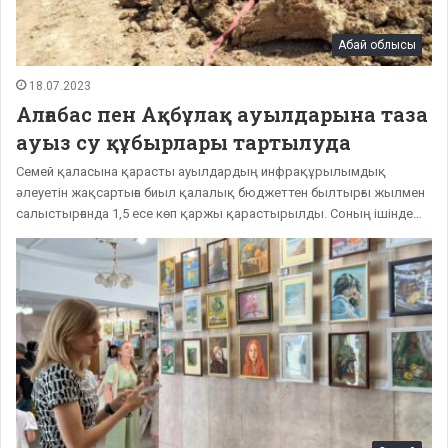
Абай облысы
18.07.2023
Алғабас пен Ақбұлақ ауылдарына таза
ауыз су құбырлары тартылуда
Семей қаласына қарасты ауылдардың инфрақұрылымдық
әлеуетін жақсартыға биыл қалалық бюджеттен былтырғы жылмен
салыстырғанда 1,5 есе көп қаржы қарастырылды. Соның ішінде…