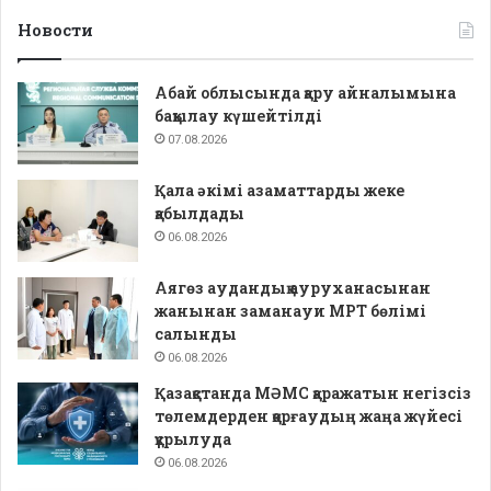
Новости
Абай облысында қару айналымына
бақылау күшейтілді
07.08.2026
Қала әкімі азаматтарды жеке
қабылдады
06.08.2026
Аягөз аудандық ауруханасынан
жанынан заманауи МРТ бөлімі
салынды
06.08.2026
Қазақстанда МӘМС қаражатын негізсіз
төлемдерден қорғаудың жаңа жүйесі
құрылуда
06.08.2026