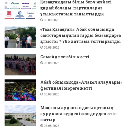
Қазақстандағы білім беру жүйесі
қандай болады: партиялар өз
ұсыныстарын таныстырды
06.08.2026
«Таза Қазақстан»: Абай облысында
санитарлық талаптарды бұзғандарға
қатысты 7 786 хаттама толтырылды
06.08.2026
Семейде сенбілік өтті
06.08.2026
Абай облысында «Алакөл алаулары»
фестивалі мәреге жетті
06.08.2026
Мақаншы ауданындағы орталық
аурухана күрделі жөндеуден өтіп
жатыр
06.08.2026