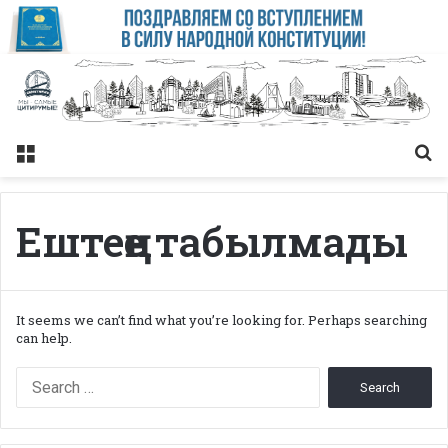
Меню
Із
Ештеңе табылмады
It seems we can’t find what you’re looking for. Perhaps searching
can help.
Search
for: