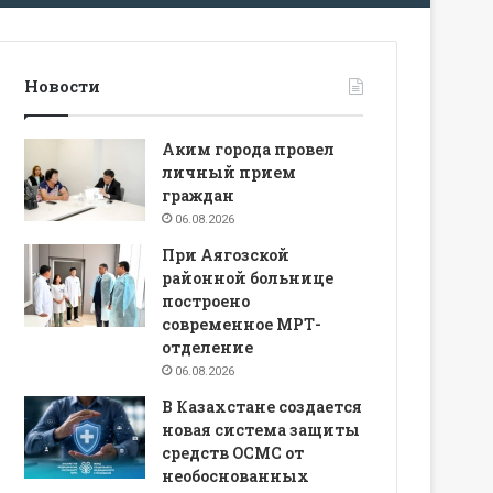
Новости
Аким города провел
личный прием
граждан
06.08.2026
При Аягозской
районной больнице
построено
современное МРТ-
отделение
06.08.2026
В Казахстане создается
новая система защиты
средств ОСМС от
необоснованных