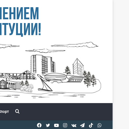
Іздеу
порт
Facebook
Twitter
YouTube
Instagram
vk.com
Telegram
TikTok
WhatsApp