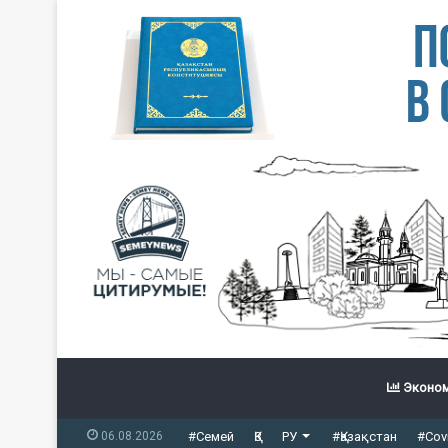
Эконом
06.08.2026
#Семей
ҚЗ
РУ
#Қазақстан
#Cov