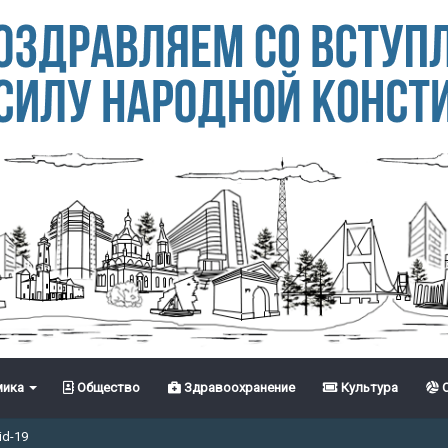
ика
Общество
Здравоохранение
Культура
С
id-19