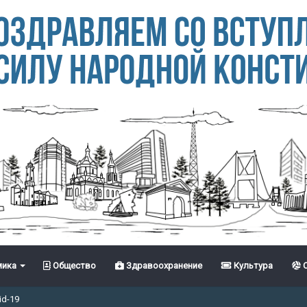
ика
Общество
Здравоохранение
Культура
С
id-19