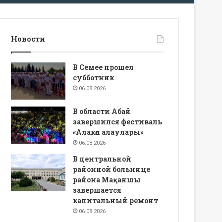
Новости
В Семее прошел
субботник
06.08.2026
В области Абай
завершился фестиваль
«Алакөл алаулары»
06.08.2026
В центральной
районной больнице
района Мақаншы
завершается
капитальный ремонт
06.08.2026