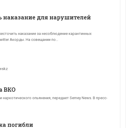
ь наказание для нарушителей
жесточить наказание за несоблюдение карантинных
Twitter Акорды. На совещании по…
wskz
в ВКО
 наркотического опьянения, передает Semey News. В пресс-
ека погибли