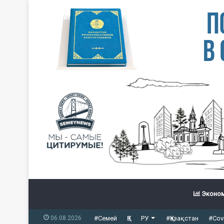
Эконом
06.08.2026
#Семей
ҚЗ
РУ
#Қазақстан
#Cov