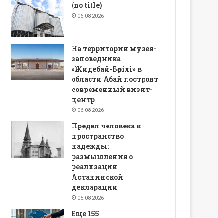
(no title)
06.08.2026
На территории музея-
заповедника
«Жидебай-Бөрілі» в
области Абай построят
современный визит-
центр
06.08.2026
Предел человека и
пространство
надежды:
размышления о
реализации
Астанинской
декларации
05.08.2026
Еще 155