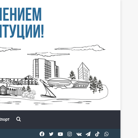
Іздеу
порт
Facebook
Twitter
YouTube
Instagram
vk.com
Telegram
TikTok
WhatsApp