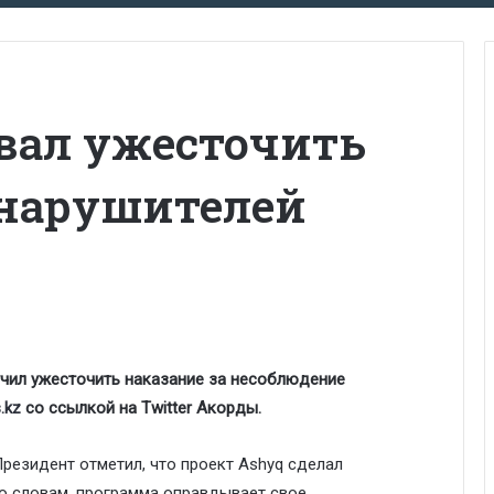
овал ужесточить
 нарушителей
чил ужесточить наказание за несоблюдение
.kz
со ссылкой на Twitter Акорды.
резидент отметил, что проект Ashyq сделал
го словам, программа оправдывает свое