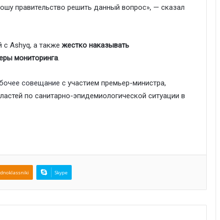
рошу правительство решить данный вопрос», — сказал
 с Ashyq, а также
жестко наказывать
еры мониторинга
.
абочее совещание
с участием премьер-министра,
бластей по санитарно-эпидемиологической ситуации в
dnoklassniki
Skype