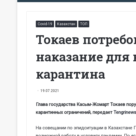
Covid-19
Казахстан
ТОП
Токаев потреб
наказание для
карантина
19.07.2021
Глава государства Касым-Жомарт Токаев пору
карантинных ограничений, передает
Tengrinews
На совещании по эпидситуации в Казахстане П
возможной работу в условиях пандемии. По е