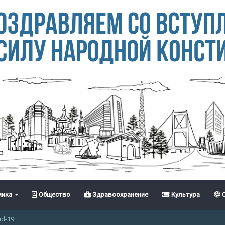
ика
Общество
Здравоохранение
Культура
С
id-19