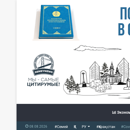
Эконом
08.08.2026
#Семей
ҚЗ
РУ
#Қазақстан
#Cov