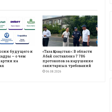
ссии будущего и
«Таза Қазақстан»: В области
кадры — о чем
Абай составлено 7 786
партии на
протоколов за нарушение
ах
санитарных требований
06.08.2026