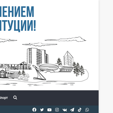
Іздеу
порт
Facebook
Twitter
YouTube
Instagram
vk.com
Telegram
TikTok
WhatsApp