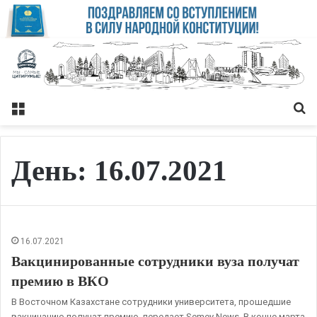
Меню
Із
День:
16.07.2021
16.07.2021
Вакцинированные сотрудники вуза получат
премию в ВКО
В Восточном Казахстане сотрудники университета, прошедшие
вакцинацию получат премию, передает Semey News. В конце марта