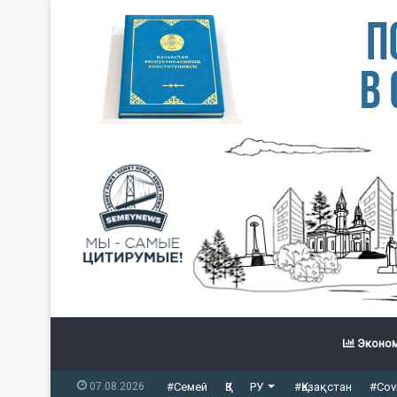
Эконом
07.08.2026
#Семей
ҚЗ
РУ
#Қазақстан
#Cov