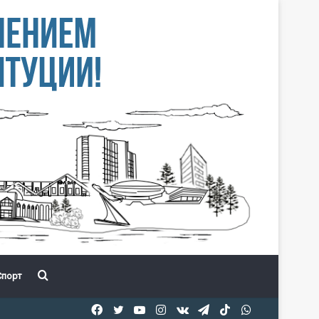
Іздеу
порт
Facebook
Twitter
YouTube
Instagram
vk.com
Telegram
TikTok
WhatsApp