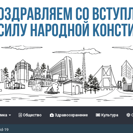
ика
Общество
Здравоохранение
Культура
С
id-19