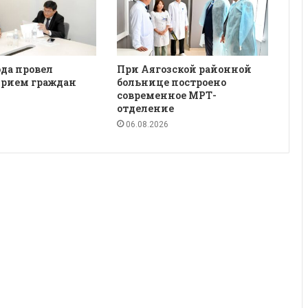
да провел
При Аягозской районной
рием граждан
больнице построено
современное МРТ-
отделение
06.08.2026