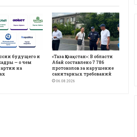
ссии будущего и
«Таза Қазақстан»: В области
кадры — о чем
Абай составлено 7 786
партии на
протоколов за нарушение
ах
санитарных требований
06.08.2026