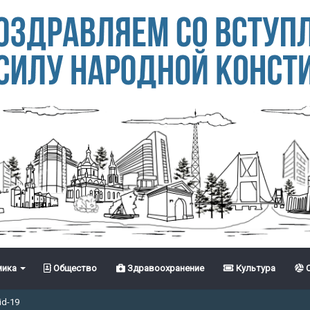
ика
Общество
Здравоохранение
Культура
С
id-19