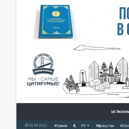
Эконом
08.08.2026
#Семей
ҚЗ
РУ
#Қазақстан
#Cov