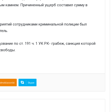
ым камнем. Причиненный ущерб составил сумму в
риятий сотрудниками криминальной полиции был
тель.
ание по ст. 191 ч. 1 УК РК- грабеж, санкция которой
 свободы.
dnoklassniki
Skype