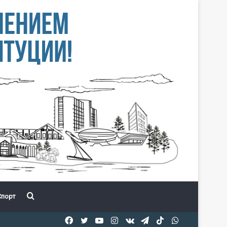
Іздеу
порт
Facebook
Twitter
YouTube
Instagram
vk.com
Telegram
TikTok
WhatsApp