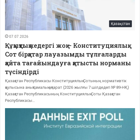
Қазақстан
07.07.2026
Құқықтық кедергі жоқ – Конституциялық
Сот бірқатар лауазымды тұлғаларды
қайта тағайындауға қатысты норманы
түсіндірді
Қазақстан Республикасы Конституциялық Сотының нормативтік
қаулысына анықтамалық ақпарат (2026 жылғы 7 шілдедегі № 89-НҚ)
Қазақстан Республикасының Конституциялық Соты Қазақстан
Республикасы…