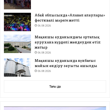
Абай облысында «Алакөл алаулары»
фестивалі мәреге жетті
06.08.2026
Мақаншы ауданындағы орталық
аурухана күрделі жөндеуден өтіп
жатыр
06.08.2026
Мақаншы ауданында күнбағыс
майын өндіру зауыты ашылды
06.08.2026
Тағы да
Video