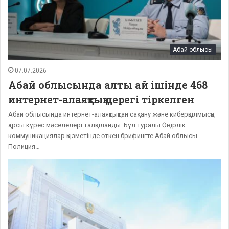
Абай облысы
07.07.2026
Абай облысында алты ай ішінде 468
интернет-алаяқтық дерегі тіркелген
Абай облысында интернет-алаяқтықтан сақтану және киберқылмысқа
қарсы күрес мәселелері талқыланды. Бұл туралы Өңірлік
коммуникациялар қызметінде өткен брифингте Абай облысы
Полиция…