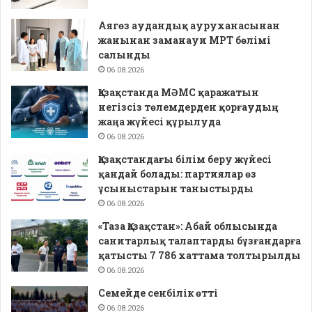
Аягөз аудандық ауруханасынан
жанынан заманауи МРТ бөлімі
салынды
06.08.2026
Қазақстанда МӘМС қаражатын
негізсіз төлемдерден қорғаудың
жаңа жүйесі құрылуда
06.08.2026
Қазақстандағы білім беру жүйесі
қандай болады: партиялар өз
ұсыныстарын таныстырды
06.08.2026
«Таза Қазақстан»: Абай облысында
санитарлық талаптарды бұзғандарға
қатысты 7 786 хаттама толтырылды
06.08.2026
Семейде сенбілік өтті
06.08.2026