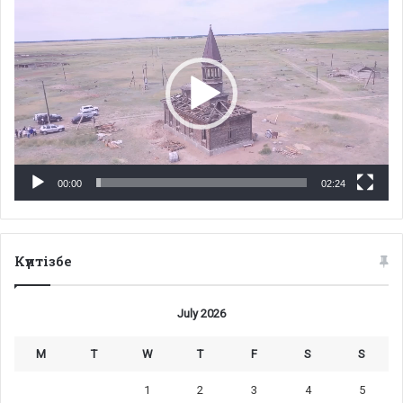
Player
00:00
02:24
Күнтізбе
July 2026
M
T
W
T
F
S
S
1
2
3
4
5