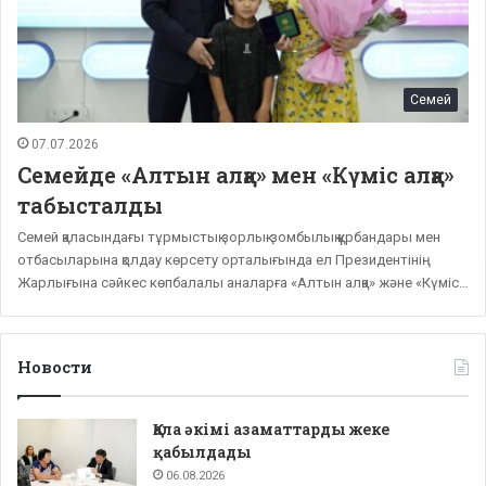
Семей
07.07.2026
Семейде «Алтын алқа» мен «Күміс алқа»
табысталды
Семей қаласындағы тұрмыстық зорлық-зомбылық құрбандары мен
отбасыларына қолдау көрсету орталығында ел Президентінің
Жарлығына сәйкес көпбалалы аналарға «Алтын алқа» және «Күміс…
Новости
Қала әкімі азаматтарды жеке
қабылдады
06.08.2026