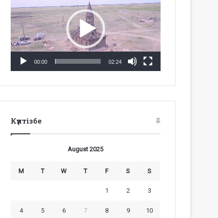
Player
00:00
02:24
Күнтізбе
August 2025
M
T
W
T
F
S
S
1
2
3
4
5
6
7
8
9
10