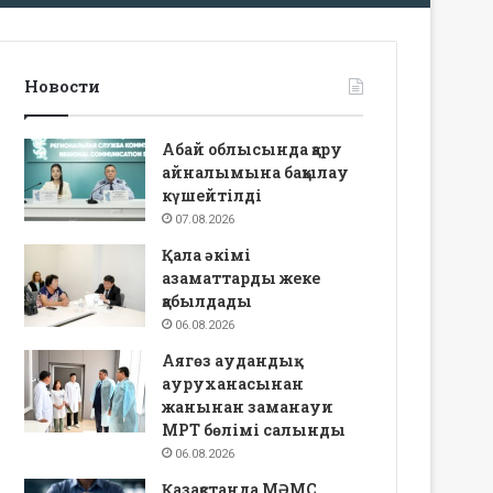
Новости
Абай облысында қару
айналымына бақылау
күшейтілді
07.08.2026
Қала әкімі
азаматтарды жеке
қабылдады
06.08.2026
Аягөз аудандық
ауруханасынан
жанынан заманауи
МРТ бөлімі салынды
06.08.2026
Қазақстанда МӘМС