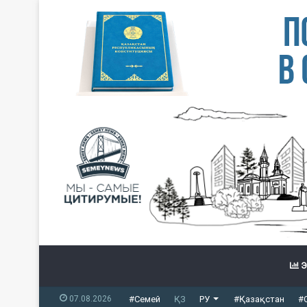
Э
07.08.2026
#Семей
ҚЗ
РУ
#Қазақстан
#