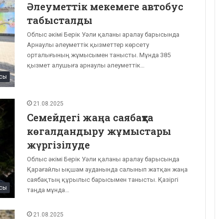
Әлеуметтік мекемеге автобус
табысталды
Облыс әкімі Берік Уәли қаланы аралау барысында
Арнаулы әлеуметтік қызметтер көрсету
орталығының жұмысымен танысты. Мұнда 385
қызмет алушыға арнаулы әлеуметтік…
сы
21.08.2025
Семейдегі жаңа саябақта
көгалдандыру жұмыстары
жүргізілуде
Облыс әкімі Берік Уәли қаланы аралау барысында
Қарағайлы ықшам ауданында салынып жатқан жаңа
саябақтың құрылыс барысымен танысты. Қазіргі
сы
таңда мұнда…
21.08.2025