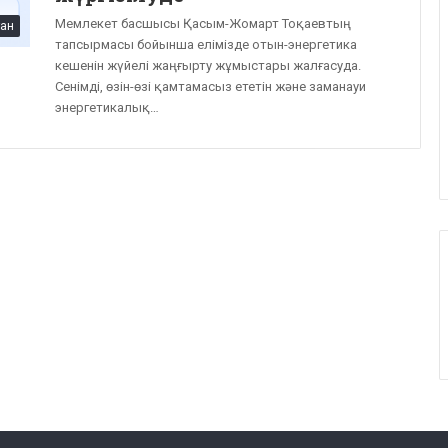
Мемлекет басшысы Қасым-Жомарт Тоқаевтың
тан
тапсырмасы бойынша елімізде отын-энергетика
кешенін жүйелі жаңғырту жұмыстары жалғасуда.
Сенімді, өзін-өзі қамтамасыз ететін және заманауи
энергетикалық…