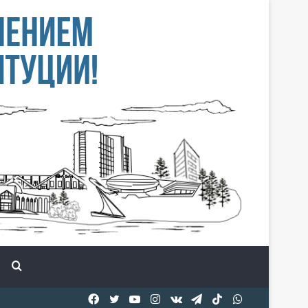
Іздеу
Facebook
Twitter
YouTube
Instagram
vk.com
Telegram
TikTok
WhatsApp