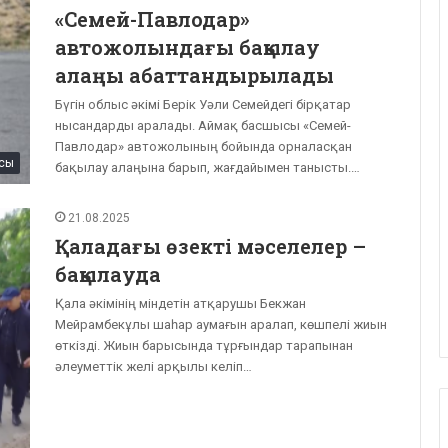
«Семей-Павлодар»
автожолындағы бақылау
алаңы абаттандырылады
Бүгін облыс әкімі Берік Уәли Семейдегі бірқатар
нысандарды аралады. Аймақ басшысы «Семей-
Павлодар» автожолының бойында орналасқан
сы
бақылау алаңына барып, жағдайымен танысты.…
21.08.2025
Қаладағы өзекті мәселелер –
бақылауда
Қала әкімінің міндетін атқарушы Бекжан
Мейрамбекұлы шаһар аумағын аралап, көшпелі жиын
өткізді. Жиын барысында тұрғындар тарапынан
әлеуметтік желі арқылы келіп…