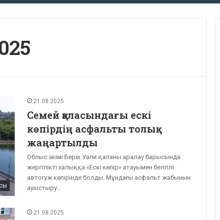
2025
21.08.2025
Семей қаласындағы ескі
көпірдің асфальты толық
жаңартылды
Облыс әкімі Берік Уәли қаланы аралау барысында
жергілікті халыққа «Ескі көпір» атауымен белгілі
автогуж көпірінде болды. Мұндағы асфальт жабынын
сы
ауыстыру…
21.08.2025