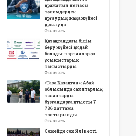
қаражатын негізсіз
төлемдерден
қорғаудың жаңа жүйесі
құрылуда
06.08.2026
Қазақстандағы білім
беру жүйесі қандай
болады: партиялар өз
ұсыныстарын
таныстырды
06.08.2026
«Таза Қазақстан»: Абай
облысында санитарлық
талаптарды
бұзғандарға қатысты 7
786 хаттама
толтырылды
06.08.2026
Семейде сенбілік өтті