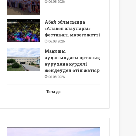
06.08.2026
Абай облысында
«Алакөл алаулары»
фестивалі мәреге жетті
06.08.2026
Мақаншы
ауданындағы орталық
аурухана күрделі
жөндеуден өтіп жатыр
06.08.2026
Тағы да
Video