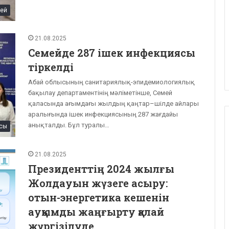
ей
21.08.2025
Семейде 287 ішек инфекциясы
тіркелді
Абай облысының санитариялық-эпидемиологиялық
бақылау департаментінің мәліметінше, Семей
қаласында ағымдағы жылдың қаңтар–шілде айлары
аралығында ішек инфекциясының 287 жағдайы
анықталды. Бұл туралы…
сы
21.08.2025
Президенттің 2024 жылғы
Жолдауын жүзеге асыру:
отын-энергетика кешенін
ауқымды жаңғырту қалай
жүргізілуде