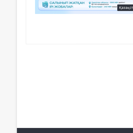
Қазақс