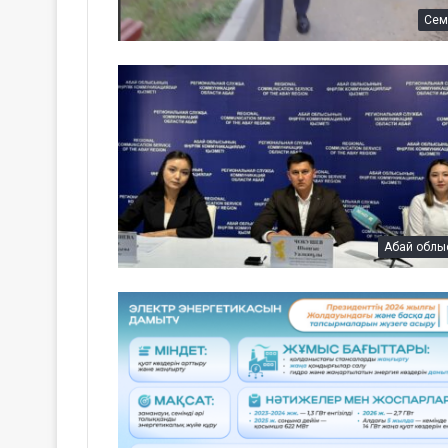
Сем
Абай облы