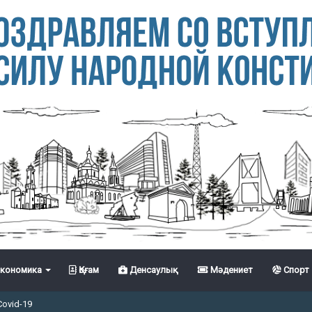
кономика
Қоғам
Денсаулық
Мәдениет
Спорт
Covid-19