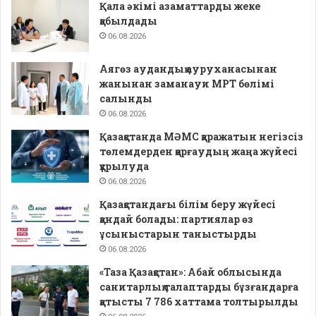
Қала әкімі азаматтарды жеке
қабылдады
06.08.2026
Аягөз аудандық ауруханасынан
жанынан заманауи МРТ бөлімі
салынды
06.08.2026
Қазақстанда МӘМС қаражатын негізсіз
төлемдерден қорғаудың жаңа жүйесі
құрылуда
06.08.2026
Қазақстандағы білім беру жүйесі
қандай болады: партиялар өз
ұсыныстарын таныстырды
06.08.2026
«Таза Қазақстан»: Абай облысында
санитарлық талаптарды бұзғандарға
қатысты 7 786 хаттама толтырылды