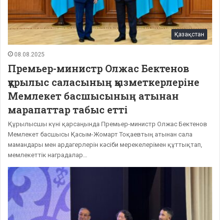
Қазақстан
08.08.2025
Премьер-министр Олжас Бектенов
құрылыс саласының қызметкерлеріне
Мемлекет басшысының атынан
марапаттар табыс етті
Құрылысшы күні қарсаңында Премьер-министр Олжас Бектенов
Мемлекет басшысы Қасым-Жомарт Тоқаевтың атынан сала
мамандары мен ардагерлерін кәсіби мерекелерімен құттықтап,
мемлекеттік наградалар…