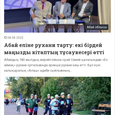
Абай облысы
08.08.2025
Абай еліне рухани тарту: екі бірдей
маңызды кітаптың тұсаукесері өтті
Абайдың 180 жылдық мерейтойына орай Семей қаласындағы «Ес-
аймақ» рухани орталығында ерекше рухани кеш өтті. Бұл күні
халықаралық «Алаш» әдеби сыйлығының…