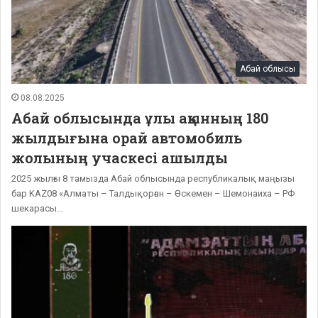
Абай облысы
08.08.2025
Абай облысында ұлы ақынның 180
жылдығына орай автомобиль
жолының учаскесі ашылды
2025 жылғы 8 тамызда Абай облысында республикалық маңызы
бар KAZ08 «Алматы – Талдықорған – Өскемен – Шемонаиха – РФ
шекарасы…