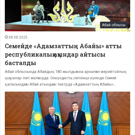
Абай облысы
08.08.2025
Семейде «Адамзаттың Абайы» атты
республикалық ақындар айтысы
басталды
Абай облысында Абайдың 180 жылдығына арналған мерейтойлық
шаралар легі жалғасуда. Онкүндіктің сегізінші күнінде Семей
қаласындағы Абай атындағы театрда «Адамзаттың Абайы»…