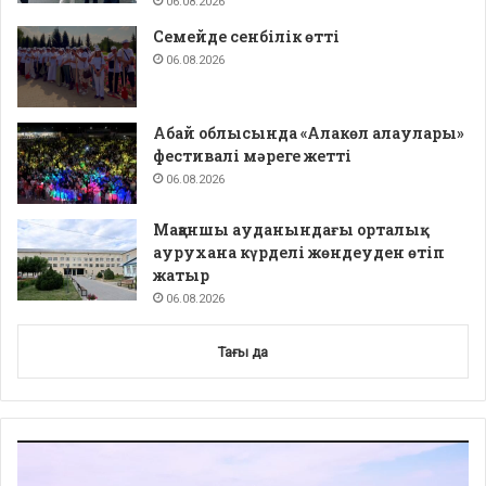
06.08.2026
Семейде сенбілік өтті
06.08.2026
Абай облысында «Алакөл алаулары»
фестивалі мәреге жетті
06.08.2026
Мақаншы ауданындағы орталық
аурухана күрделі жөндеуден өтіп
жатыр
06.08.2026
Тағы да
Video
Player