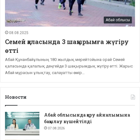
Абай облысы
08.08.2025
Семей қаласында 3 шақырымға жүгіру
өтті
Абай Құнанбайұлының 180 жылдық мерейтойына орай Семей
қаласында қалалық деңгейде 3 шақырымдық жүгіру өтті. Жарыс
Абай мұрасын ұлықтау, салауатты өмір…
Новости
Абай облысында қару айналымына
бақылау күшейтілді
07.08.2026