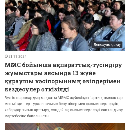
Денсаулық сақтау
21.11.2024
МӘМС бойынша ақпараттық-түсіндіру
жұмыстары аясында 13 жүйе
құраушы кәсіпорынның өкілдерімен
кездесулер өткізілді
Бұл іс-шаралардың мақсаты МӘМС жүйесіндегі артықшылықтар
мен міндеттер туралы жұмыс берушілер мен қызметкерлердің
хабардарлығын арттыру, сондай-ақ қызметкерлерді сақтандыру
мәртебесіне байланысты…