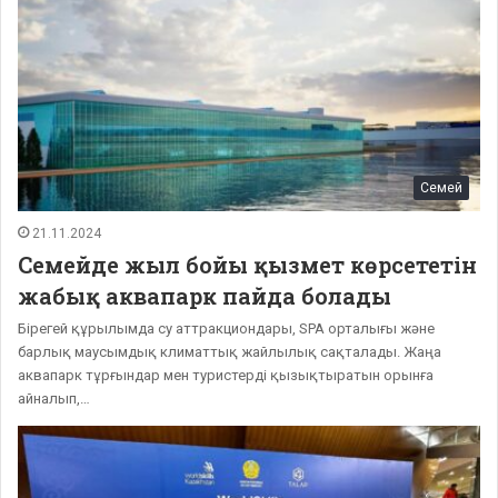
Семей
21.11.2024
Семейде жыл бойы қызмет көрсететін
жабық аквапарк пайда болады
Бірегей құрылымда су аттракциондары, SPA орталығы және
барлық маусымдық климаттық жайлылық сақталады. Жаңа
аквапарк тұрғындар мен туристерді қызықтыратын орынға
айналып,…