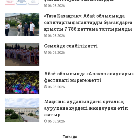
06.08.2026
«Таза Қазақстан»: Абай облысында
санитарлық талаптарды бұзғандарға
қатысты 7 786 хаттама толтырылды
06.08.2026
Семейде сенбілік өтті
06.08.2026
Абай облысында «Алакөл алаулары»
фестивалі мәреге жетті
06.08.2026
Мақаншы ауданындағы орталық
аурухана күрделі жөндеуден өтіп
жатыр
06.08.2026
Тағы да