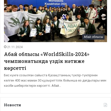
Абай облысы
21.11.2024
Абай облысы «WorldSkills-2024»
чемпионатында үздік нәтиже
көрсетті
Бес күнге созылған сайыста Қазақстанның түкпір-түкпірінен
келген 400 жас маман 30 құзыреттілік бойынша өз дағдылары мен
кәсіби шеберліктерін көрсетті. Абай…
Новости