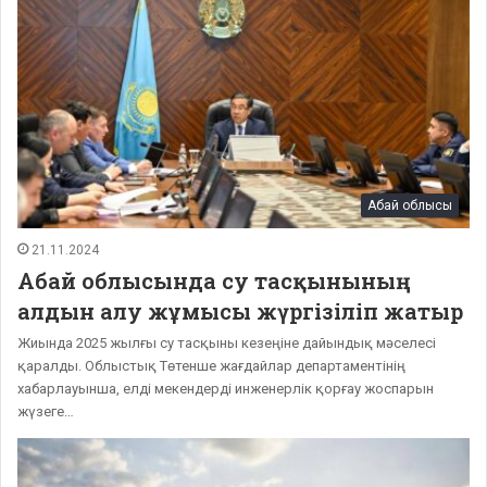
Абай облысы
21.11.2024
Абай облысында су тасқынының
алдын алу жұмысы жүргізіліп жатыр
Жиында 2025 жылғы су тасқыны кезеңіне дайындық мәселесі
қаралды. Облыстық Төтенше жағдайлар департаментінің
хабарлауынша, елді мекендерді инженерлік қорғау жоспарын
жүзеге…