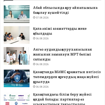
Абай облысында қару айналымына
бақылау күшейтілді
07.08.2026
Қала әкімі азаматтарды жеке
қабылдады
06.08.2026
Аягөз аудандық ауруханасынан
жанынан заманауи МРТ бөлімі
салынды
06.08.2026
Қазақстанда МӘМС қаражатын негізсіз
төлемдерден қорғаудың жаңа жүйесі
құрылуда
06.08.2026
Қазақстандағы білім беру жүйесі
қандай болады: партиялар өз
ұсыныстарын таныстырды