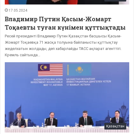
17.05.2024
Владимир Путин Қасым-Жомарт
Тоқаевты туған күнімен құттықтады
Ресей президенті Владимир Путин Қазақстан басшысы Қасым-
Жомарт Тоқаевқа 71 жасқа толуына байланысты құттықтау
жеделхатын жолдады, деп хабарлайды ТАСС ақпарат агенттігі.
Кремль сайтында…
Қазақстан