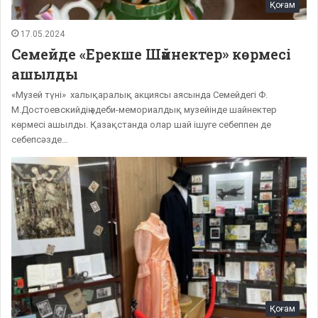
Қоғам
17.05.2024
Семейде «Ерекше Шәйнектер» көрмесі
ашылды
«Музей түні» халықаралық акциясы аясында Семейдегі Ф.
М.Достоевскийдің әдеби-мемориалдық музейінде шайнектер
көрмесі ашылды. Қазақстанда олар шай ішуге себеппен де
себепсәзде…
Қоғам