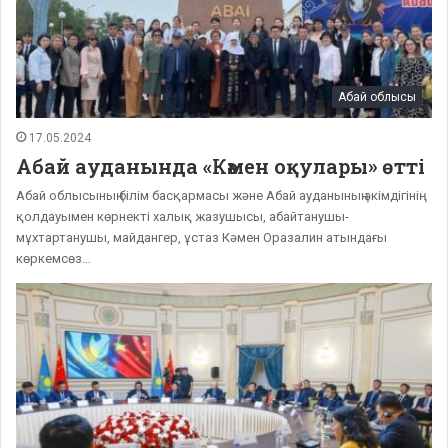
Абай облысы
17.05.2024
Абай ауданында «Кәмен оқулары» өтті
Абай облысының білім басқармасы және Абай ауданының әкімдігінің
қолдауымен көрнекті халық жазушысы, абайтанушы-
мұхтартанушы, майдангер, ұстаз Кәмен Оразалин атындағы
көркемсөз…