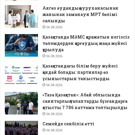
Аягөз аудандық ауруханасынан
жанынан заманауи МРТ бөлімі
салынды
06.08.2026
Қазақстанда МӘМС қаражатын негізсіз
төлемдерден қорғаудың жаңа жүйесі
құрылуда
06.08.2026
Қазақстандағы білім беру жүйесі
қандай болады: партиялар өз
ұсыныстарын таныстырды
06.08.2026
«Таза Қазақстан»: Абай облысында
санитарлық талаптарды бұзғандарға
қатысты 7 786 хаттама толтырылды
06.08.2026
Семейде сенбілік өтті
06.08.2026