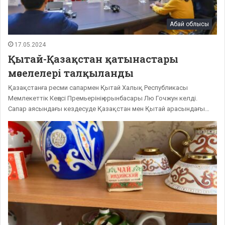
Абай облысы
17.05.2024
Қытай-Қазақстан қатынастары
мәселелері талқыланды
Қазақстанға ресми сапармен Қытай Халық Республикасы
Мемлекеттік Кеңесі Премьерінің орынбасары Лю Гочжун келді.
Сапар аясындағы кездесуде Қазақстан мен Қытай арасындағы…