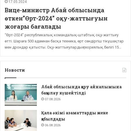
17.05.2024
Вице-министр Абай облысында
өткен”Өрт-2024” оқу-жаттығуын
жоғары бағалады
“Өрт-2024” республикалық командалық-штабтық оқу-жаттығу
өтті. Шараға 500 адамнан басқа техника, өрт сөндіргіш тікұшақтар
мен дрондар қатысты. Оқу-жаттығулардың теориялық бөлігі 15…
Новости
Абай облысында қару айналымына
бақылау күшейтілді
07.08.2026
Қала әкімі азаматтарды жеке
қабылдады
06.08.2026