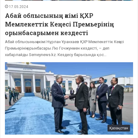
17.05.2024
Абай облысының әкімі ҚХР
Мемлекеттік Кеңесі Премьерінің
орынбасарымен кездесті
Абай облысының әкімі Нұрлан Ұранхаев ҚХР Мемлекеттік Кеңесі
Премьерінің орынбасары Лю Гочжунмен кездесті, – деп
хабарлайды Semeynews.kz. Кездесу барысында қос…
Қазақстан