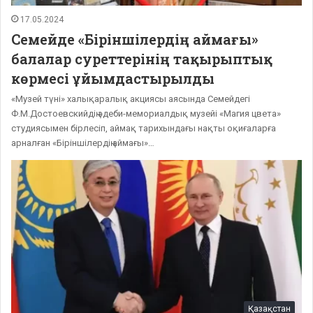
17.05.2024
Семейде «Біріншілердің аймағы»
балалар суреттерінің тақырыптық
көрмесі ұйымдастырылды
«Музей түні» халықаралық акциясы аясында Семейдегі
Ф.М.Достоевскийдің әдеби-мемориалдық музейі «Магия цвета»
студиясымен бірлесіп, аймақ тарихындағы нақты оқиғаларға
арналған «Біріншілердің аймағы»…
Қазақстан