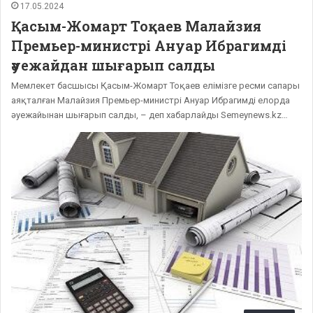
17.05.2024
Қасым-Жомарт Тоқаев Малайзия
Премьер-министрі Ануар Ибрагимді
әуежайдан шығарып салды
Мемлекет басшысы Қасым-Жомарт Тоқаев елімізге ресми сапары
аяқталған Малайзия Премьер-министрі Ануар Ибрагимді елорда
әуежайынан шығарып салды, – деп хабарлайды Semeynews.kz…