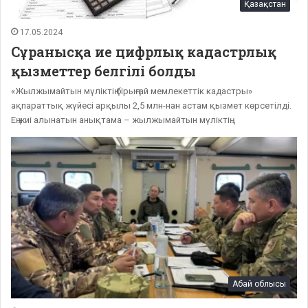
Қазақстан
17.05.2024
Сұранысқа ие цифрлық кадастрлық
қызметтер белгілі болды
«Жылжымайтын мүліктің бірыңғай мемлекеттік кадастры»
ақпараттық жүйесі арқылы 2,5 млн-нан астам қызмет көрсетілді.
Ең жиі алынатын анықтама – жылжымайтын мүліктің…
Абай облысы