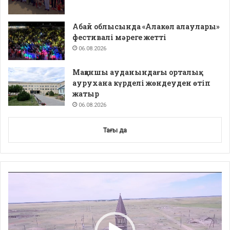
Абай облысында «Алакөл алаулары»
фестивалі мәреге жетті
06.08.2026
Мақаншы ауданындағы орталық
аурухана күрделі жөндеуден өтіп
жатыр
06.08.2026
Тағы да
Video
Player