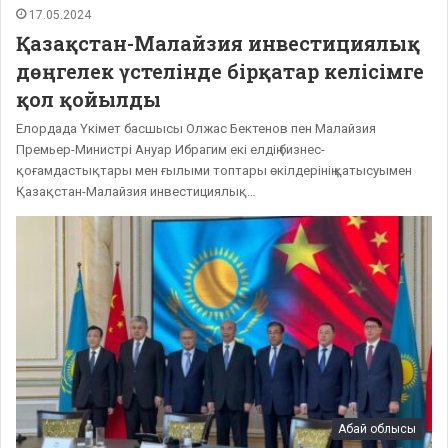
17.05.2024
Қазақстан-Малайзия инвестициялық
дөңгелек үстелінде бірқатар келісімге
қол қойылды
Елордада Үкімет басшысы Олжас Бектенов пен Малайзия
Премьер-Министрі Ануар Ибрагим екі елдің бизнес-
қоғамдастықтары мен ғылыми топтары өкілдерінің қатысуымен
Қазақстан-Малайзия инвестициялық…
Абай облысы