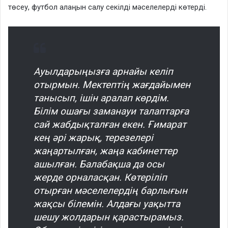
төсеу, футбол алаңын салу секілді мәселелерді көтерді.
Ауылдарыңызға арнайы келіп
отырмын. Мектептің жағдайымен
танысып, ішін аралап көрдім.
Білім ошағы заманауи талаптарға
сай жабдықталған екен. Ғимарат
кең әрі жарық, терезелері
жаңартылған, жаңа кабинеттер
ашылған. Балабақша да осы
жерде орналасқан. Көтеріліп
отырған мәселелердің барлығын
жақсы білемін. Алдағы уақытта
шешу жолдарын қарастырамыз.