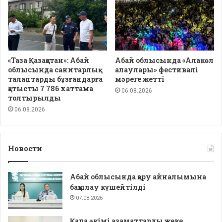
«Таза Қазақстан»: Абай
Абай облысында «Алакөл
облысында санитарлық
алаулары» фестивалі
талаптарды бұзғандарға
мәреге жетті
қатысты 7 786 хаттама
06.08.2026
толтырылды
06.08.2026
Новости
Абай облысында қару айналымына
бақылау күшейтілді
07.08.2026
Қала әкімі азаматтарды жеке