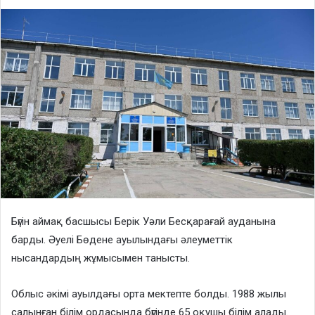
Бүгін аймақ басшысы Берік Уәли Бесқарағай ауданына
барды. Әуелі Бөдене ауылындағы әлеуметтік
нысандардың жұмысымен танысты.
Облыс әкімі ауылдағы орта мектепте болды. 1988 жылы
салынған білім ордасында бүгінде 65 оқушы білім алады.