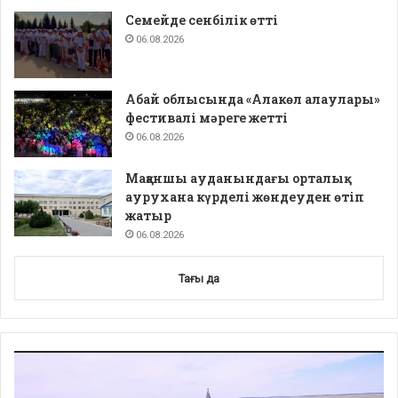
Семейде сенбілік өтті
06.08.2026
Абай облысында «Алакөл алаулары»
фестивалі мәреге жетті
06.08.2026
Мақаншы ауданындағы орталық
аурухана күрделі жөндеуден өтіп
жатыр
06.08.2026
Тағы да
Video
Player