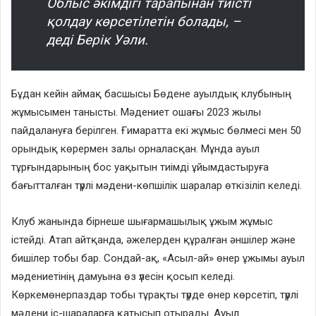
Облыс әкімдігі тарапынан тиісті
қолдау көрсетілетін болады, –
деді Берік Уәли.
Бұдан кейін аймақ басшысы Бөдене ауылдық клубының
жұмысымен танысты. Мәдениет ошағы 2023 жылы
пайдалануға берілген. Ғимаратта екі жұмыс бөлмесі мен 50
орындық көрермен залы орналасқан. Мұнда ауыл
тұрғындарының бос уақытын тиімді ұйымдастыруға
бағытталған түрлі мәдени-көпшілік шаралар өткізіліп келеді.
Клуб жанында бірнеше шығармашылық ұжым жұмыс
істейді. Атап айтқанда, әжелерден құралған әншілер және
бишілер тобы бар. Сондай-ақ, «Асыл-ай» өнер ұжымы ауыл
мәдениетінің дамуына өз үлесін қосып келеді.
Көркемөнерпаздар тобы тұрақты түрде өнер көрсетіп, түрлі
мәдени іс-шараларға қатысып отырады. Ауыл