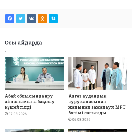
Осы айдарда
Абай облысында қару
Аягөз аудандық
айналымына бақылау
ауруханасынан
күшейтілді
жанынан заманауи МРТ
бөлімі салынды
07.08.2026
06.08.2026