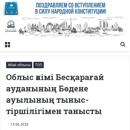
Меню
Із
Абай облысы
ТОП
Облыс әкімі Бесқарағай
ауданының Бөдене
ауылының тыныс-
тіршілігімен танысты
13.06.2026