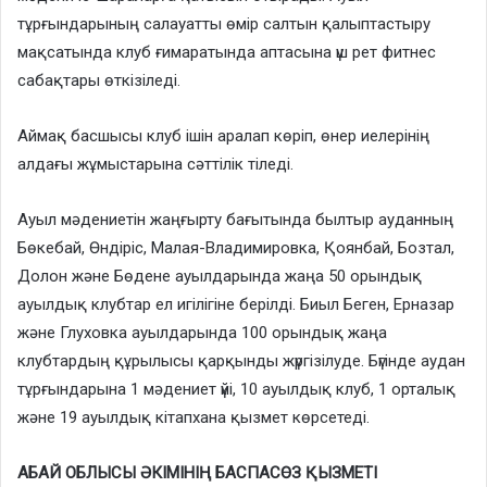
тұрғындарының салауатты өмір салтын қалыптастыру
мақсатында клуб ғимаратында аптасына үш рет фитнес
сабақтары өткізіледі.
Аймақ басшысы клуб ішін аралап көріп, өнер иелерінің
алдағы жұмыстарына сәттілік тіледі.
Ауыл мәдениетін жаңғырту бағытында былтыр ауданның
Бөкебай, Өндіріс, Малая-Владимировка, Қоянбай, Бозтал,
Долон және Бөдене ауылдарында жаңа 50 орындық
ауылдық клубтар ел игілігіне берілді. Биыл Беген, Ерназар
және Глуховка ауылдарында 100 орындық жаңа
клубтардың құрылысы қарқынды жүргізілуде. Бүгінде аудан
тұрғындарына 1 мәдениет үйі, 10 ауылдық клуб, 1 орталық
және 19 ауылдық кітапхана қызмет көрсетеді.
АБАЙ ОБЛЫСЫ ӘКІМІНІҢ БАСПАСӨЗ ҚЫЗМЕТІ