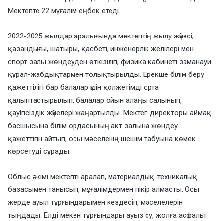
Мектепте 22 мұғалім еңбек етеді.
2022-2025 жылдар аралығында мектептің жылу жүйесі,
қазандығы, шатыры, қасбеті, инженерлік желілері мен
спорт залы жөндеуден өткізіліп, физика кабинеті заманауи
құрал-жабдықтармен толықтырылды. Ерекше білім беру
қажеттілігі бар балалар үшін қолжетімді орта
қалыптастырылып, балалар ойын алаңы салынып,
қауіпсіздік жүйелері жаңартылды. Мектеп директоры аймақ
басшысына білім ордасының акт залына жөндеу
қажеттігін айтып, осы мәселенің шешім табуына көмек
көрсетуді сұрады.
Облыс әкімі мектепті аралап, материалдық-техникалық
базасымен танысып, мұғалімдермен пікір алмасты. Осы
жерде ауыл тұрғындарымен кездесіп, мәселелерін
тыңдады. Елді мекен тұрғындары ауыз су, жолға асфальт