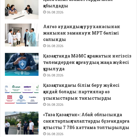
қабылдады
06.08.2026
Аягөз аудандық ауруханасынан
жанынан заманауи МРТ бөлімі
салынды
06.08.2026
Қазақстанда МӘМС қаражатын негізсіз
төлемдерден қорғаудың жаңа жүйесі
құрылуда
06.08.2026
Қазақстандағы білім беру жүйесі
қандай болады: партиялар өз
ұсыныстарын таныстырды
06.08.2026
«Таза Қазақстан»: Абай облысында
санитарлық талаптарды бұзғандарға
қатысты 7 786 хаттама толтырылды
06.08.2026