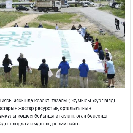
циясы аясында кезекті тазалық жұмысы жүргізілді.
жастары» жастар ресурстық орталығының
мқұлы көшесі бойында өткізіліп, оған белсенді
йды елорда әкімдігінің ресми сайты.