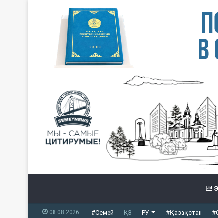
Э
08.08.2026
#Семей
ҚЗ
РУ
#Қазақстан
#