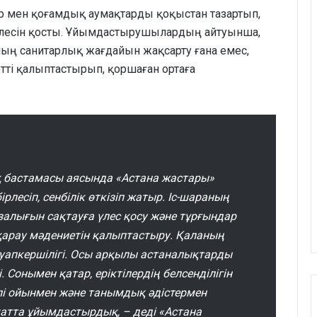
 мен қоғамдық аумақтарды қоқыстан тазартып,
 үлесін қосты. Ұйымдастырушылардың айтуынша,
ың санитарлық жағдайын жақсарту ғана емес,
ті қалыптастырып, қоршаған ортаға
қ бастамасы аясында «Астана жастары»
лесіп, сенбілік өткізіп жатыр. Іс-шараның
залығын сақтауға үлес қосу және тұрғындар
қарау мәдениетін қалыптастыру. Қаланың
уапкершілігі. Осы арқылы астаналықтарды
. Сонымен қатар, еріктілердің белсенділігін
лі ойынмен және танымдық әдістермен
матта ұйымдастырдық, – деді «Астана