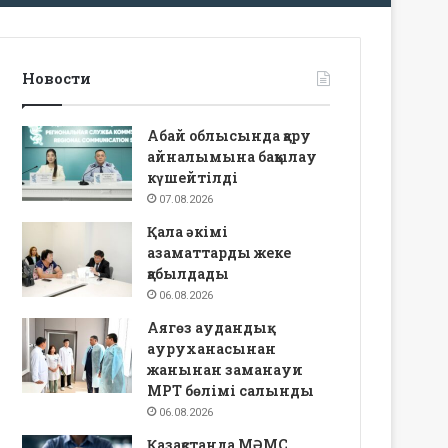
Новости
Абай облысында қару
айналымына бақылау
күшейтілді
07.08.2026
Қала әкімі
азаматтарды жеке
қабылдады
06.08.2026
Аягөз аудандық
ауруханасынан
жанынан заманауи
МРТ бөлімі салынды
06.08.2026
Қазақстанда МӘМС