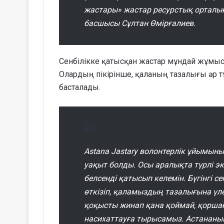
жастары» жастар ресурстық орталы
басшысы Сұлтан Өмірғалиев.
Сенбілікке қатысқан жастар мұндай жұмыст
Олардың пікірінше, қаланың тазалығы әр 
басталады.
Astana Jastary волонтерлік ұйымын
уақыт болды. Осы аралықта түрлі э
белсенді қатысып келемін. Бүгінгі
өткізіп, қаламыздың тазалығына үле
қоқысты жинап қана қоймай, қорша
насихаттауға тырысамыз. Астананы