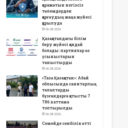
қаражатын негізсіз
төлемдерден
қорғаудың жаңа жүйесі
құрылуда
06.08.2026
Қазақстандағы білім
беру жүйесі қандай
болады: партиялар өз
ұсыныстарын
таныстырды
06.08.2026
«Таза Қазақстан»: Абай
облысында санитарлық
талаптарды
бұзғандарға қатысты 7
786 хаттама
толтырылды
06.08.2026
Семейде сенбілік өтті