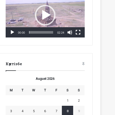
Player
00:00
02:24
Күнтізбе
August 2026
M
T
W
T
F
S
S
1
2
3
4
5
6
7
8
9