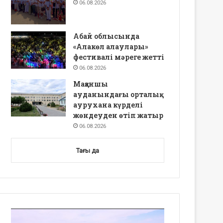
06.08.2026
Абай облысында
«Алакөл алаулары»
фестивалі мәреге жетті
06.08.2026
Мақаншы
ауданындағы орталық
аурухана күрделі
жөндеуден өтіп жатыр
06.08.2026
Тағы да
Video