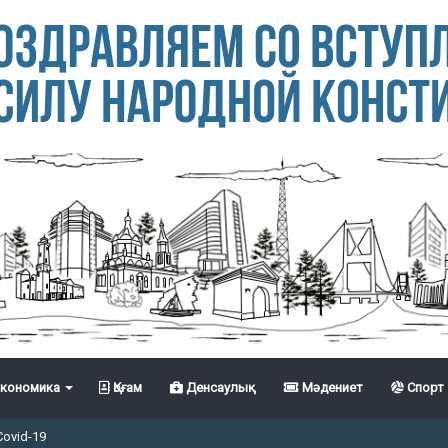
кономика
Қоғам
Денсаулық
Мәдениет
Спорт
Covid-19