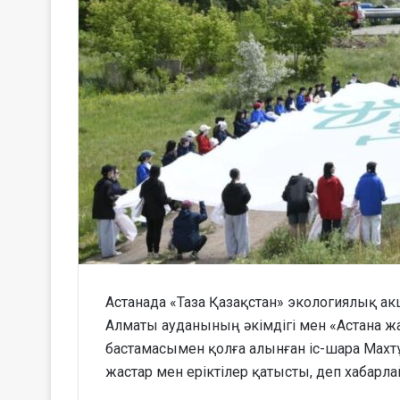
Астанада «Таза Қазақстан» экологиялық ак
Алматы ауданының әкімдігі мен «Астана 
бастамасымен қолға алынған іс-шара Махтұ
жастар мен еріктілер қатысты, деп хабарла