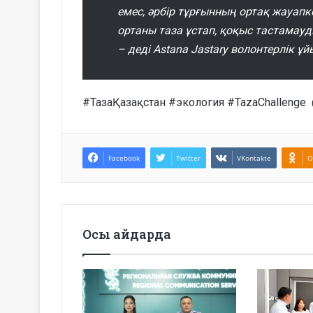
емес, әрбір тұрғынның ортақ жауапк
ортаны таза ұстап, қоқыс тастамау
– деді Astana Jastary волонтерлік 
#ТазаҚазақстан #экология #TazaChallenge
Facebook
Twitter
VKontakte
O
Осы айдарда