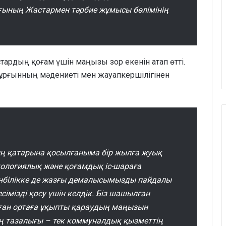
ғының Жастармен тәрбие жұмысы бөлімінің
ардың қоғам үшін маңызы зор екенін атап өтті.
тұрғынның мәдениеті мен жауапкершілігінен
ың қатарына қосылғаныма бір жылға жуық
кологиялық және қоғамдық іс-шараға
 сенбілікке де жазғы демалысымызды пайдалы
сімізді қосу үшін келдік. Біз шашылған
ған ортаға ұқыпты қараудың маңызын
ң тазалығы – тек коммуналдық қызметтің