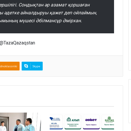
ершілігі. Сондықтан әр азамат қоршаған
ды әдетке айналдыруы қажет деп ойлаймын,
ұйымының мүшесі Әбілмансұр Әмірхан.
 @TazaQazaqstan
dnoklassniki
Skype