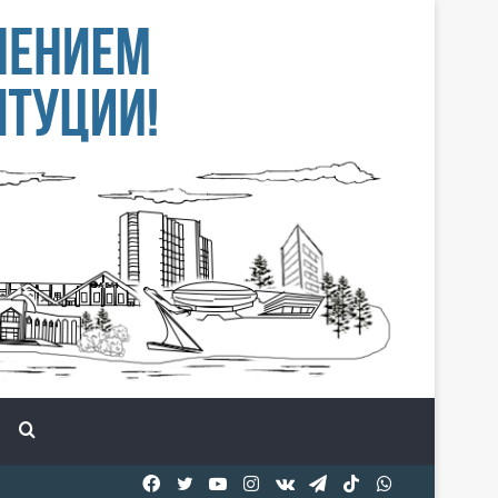
Іздеу
Facebook
Twitter
YouTube
Instagram
vk.com
Telegram
TikTok
WhatsApp