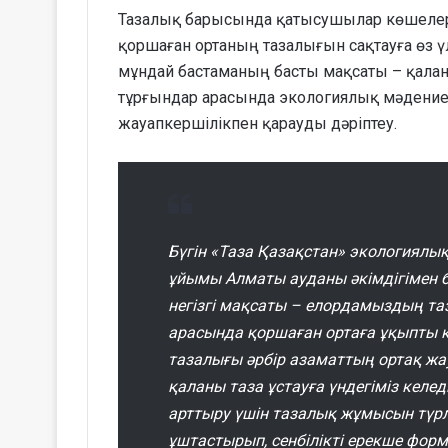
Тазалық барысында қатысушылар көшелер
қоршаған ортаның тазалығын сақтауға өз
мұндай бастаманың басты мақсаты – қалан
тұрғындар арасында экологиялық мәдениет
жауапкершілікпен қарауды дәріптеу.
Бүгін «Таза Қазақстан» экологиялы
ұйымы Алматы ауданы әкімдігімен бір
негізгі мақсаты – елордамыздың та
арасында қоршаған ортаға ұқыпты 
тазалығы әрбір азаматтың ортақ жа
қаланы таза ұстауға үндегіміз келеді
арттыру үшін тазалық жұмысын түр
ұштастырып, сенбілікті ерекше фор