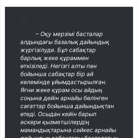
– Оқу мерзімі басталар
алдындағы базалық дайындық
жүргізілуде. Бұл сабақтар
барлық жеке құраммен
өткізіледі. Негізгі алты пән
бойынша сабақтар бір ай
көлемінде ұйымдастырылған.
Яғни жеке құрам осы айдың
соңына дейін арнайы бөлінген
сағаттар бойынша дайындықтан
өтеді. Осыдан кейін барып
әскери қызметшілердің
мамандықтарына сәйкес арнайы