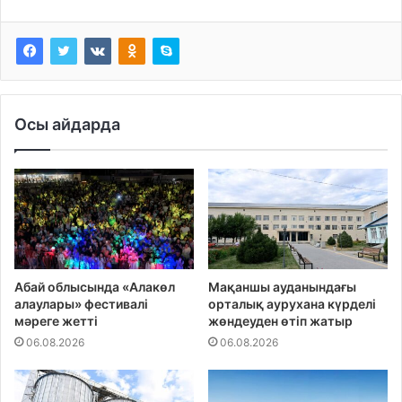
Осы айдарда
Абай облысында «Алакөл
Мақаншы ауданындағы
алаулары» фестивалі
орталық аурухана күрделі
мәреге жетті
жөндеуден өтіп жатыр
06.08.2026
06.08.2026