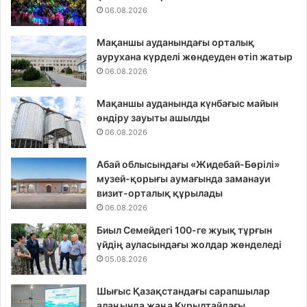
06.08.2026
Мақаншы ауданындағы орталық
аурухана күрделі жөндеуден өтіп жатыр
06.08.2026
Мақаншы ауданында күнбағыс майын
өндіру зауыты ашылды
06.08.2026
Абай облысындағы «Жидебай-Бөрілі»
музей-қорығы аумағында заманауи
визит-орталық құрылады
06.08.2026
Биыл Семейдегі 100-ге жуық тұрғын
үйдің ауласындағы жолдар жөнделеді
05.08.2026
Шығыс Қазақстандағы сарапшылар
алаңында жаңа Құрылтайдағы