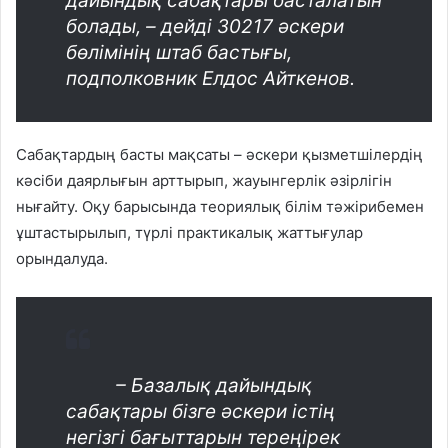
дайындық сабақтары басталатын
болады, – дейді 30217 әскери
бөлімінің штаб бастығы,
подполковник Елдос Айткенов.
Сабақтардың басты мақсаты – әскери қызметшілердің
кәсіби даярлығын арттырып, жауынгерлік әзірлігін
нығайту. Оқу барысында теориялық білім тәжірибемен
ұштастырылып, түрлі практикалық жаттығулар
орындалуда.
– Базалық дайындық
сабақтары бізге әскери істің
негізгі бағыттарын тереңірек