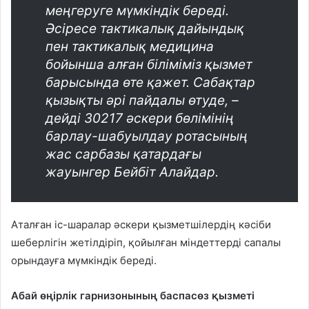
меңгеруге мүмкіндік береді.
Әсіресе тактикалық дайындық
пен тактикалық медицина
бойынша алған біліміміз қызмет
барысында өте қажет. Сабақтар
қызықты әрі пайдалы өтуде, –
дейді 30217 әскери бөлімінің
барлау-шабуылдау ротасының
жас сарбазы қатардағы
жауынгер Бейбіт Алайдар.
Аталған іс-шаралар әскери қызметшілердің кәсіби
шеберлігін жетілдіріп, қойылған міндеттерді сапалы
орындауға мүмкіндік береді.
Абай өңірлік гарнизонының баспасөз қызметі