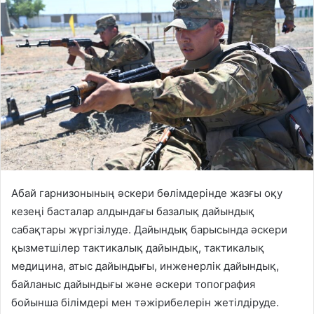
Абай гарнизонының әскери бөлімдерінде жазғы оқу
кезеңі басталар алдындағы базалық дайындық
сабақтары жүргізілуде. Дайындық барысында әскери
қызметшілер тактикалық дайындық, тактикалық
медицина, атыс дайындығы, инженерлік дайындық,
байланыс дайындығы және әскери топография
бойынша білімдері мен тәжірибелерін жетілдіруде.