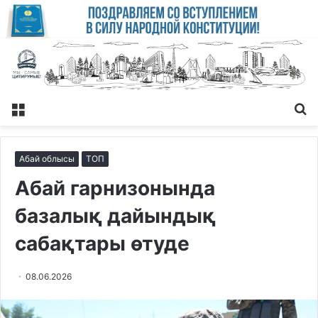
Меню
Із
Абай облысы
ТОП
Абай гарнизонында
базалық дайындық
сабақтары өтуде
08.06.2026