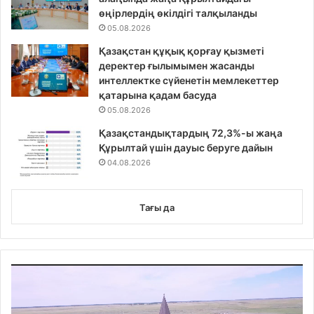
өңірлердің өкілдігі талқыланды
05.08.2026
Қазақстан құқық қорғау қызметі
деректер ғылымымен жасанды
интеллектке сүйенетін мемлекеттер
қатарына қадам басуда
05.08.2026
Қазақстандықтардың 72,3%-ы жаңа
Құрылтай үшін дауыс беруге дайын
04.08.2026
Тағы да
Video
Player