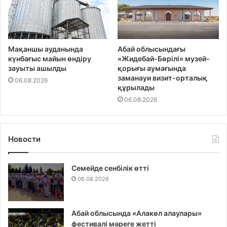
Мақаншы ауданында
Абай облысындағы
күнбағыс майын өндіру
«Жидебай-Бөрілі» музей-
зауыты ашылды
қорығы аумағында
заманауи визит-орталық
06.08.2026
құрылады
06.08.2026
Новости
Семейде сенбілік өтті
06.08.2026
Абай облысында «Алакөл алаулары»
фестивалі мәреге жетті