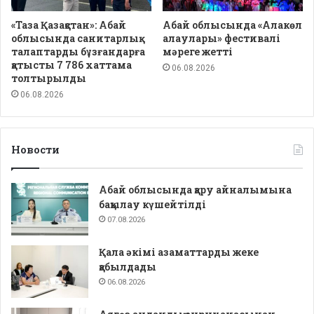
«Таза Қазақстан»: Абай
Абай облысында «Алакөл
облысында санитарлық
алаулары» фестивалі
талаптарды бұзғандарға
мәреге жетті
қатысты 7 786 хаттама
06.08.2026
толтырылды
06.08.2026
Новости
Абай облысында қару айналымына
бақылау күшейтілді
07.08.2026
Қала әкімі азаматтарды жеке
қабылдады
06.08.2026