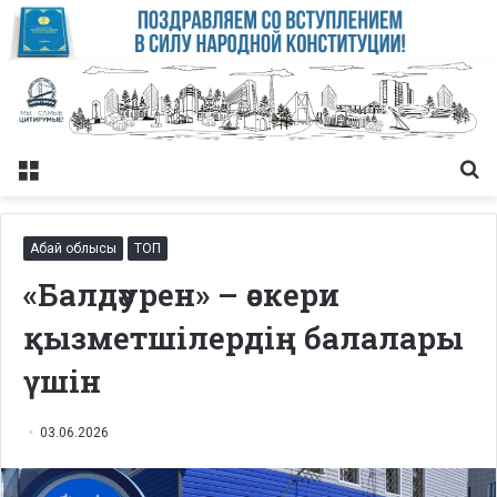
Меню
Із
Абай облысы
ТОП
«Балдәурен» – әскери
қызметшілердің балалары
үшін
03.06.2026