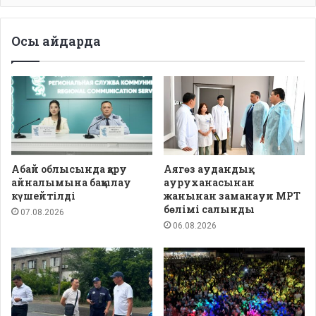
Осы айдарда
Абай облысында қару
Аягөз аудандық
айналымына бақылау
ауруханасынан
күшейтілді
жанынан заманауи МРТ
бөлімі салынды
07.08.2026
06.08.2026