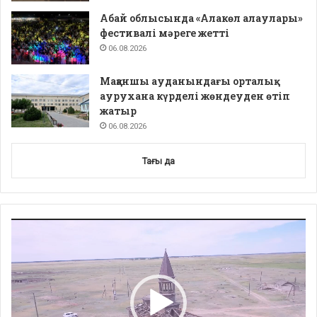
Абай облысында «Алакөл алаулары»
фестивалі мәреге жетті
06.08.2026
Мақаншы ауданындағы орталық
аурухана күрделі жөндеуден өтіп
жатыр
06.08.2026
Тағы да
Video
Player