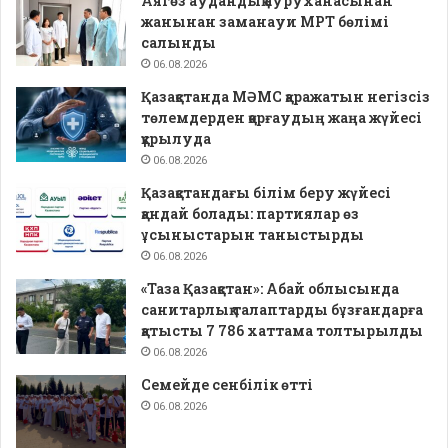
Аягөз аудандық ауруханасынан
жанынан заманауи МРТ бөлімі
салынды
06.08.2026
Қазақстанда МӘМС қаражатын негізсіз
төлемдерден қорғаудың жаңа жүйесі
құрылуда
06.08.2026
Қазақстандағы білім беру жүйесі
қандай болады: партиялар өз
ұсыныстарын таныстырды
06.08.2026
«Таза Қазақстан»: Абай облысында
санитарлық талаптарды бұзғандарға
қатысты 7 786 хаттама толтырылды
06.08.2026
Семейде сенбілік өтті
06.08.2026