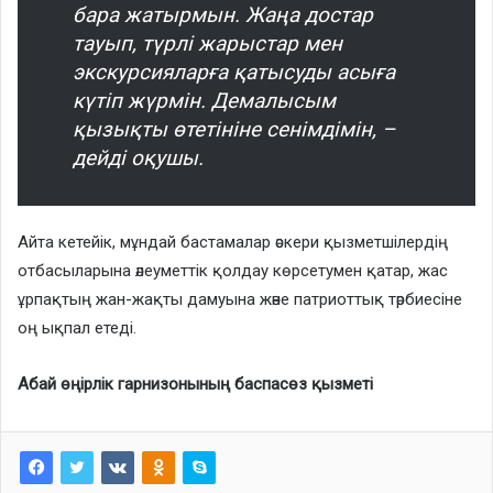
бара жатырмын. Жаңа достар
тауып, түрлі жарыстар мен
экскурсияларға қатысуды асыға
күтіп жүрмін. Демалысым
қызықты өтетініне сенімдімін, –
дейді оқушы.
Айта кетейік, мұндай бастамалар әскери қызметшілердің
отбасыларына әлеуметтік қолдау көрсетумен қатар, жас
ұрпақтың жан-жақты дамуына және патриоттық тәрбиесіне
оң ықпал етеді.
Абай өңірлік гарнизонының баспасөз қызметі