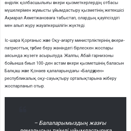
өңірлік қолбасшылығы әскери қызметкерлердің отбасы
мүшелерімен жұмысты ұйымдастыру қызметінің жетекшісі
Ақмарал Ахметжановаға табыстап, олардың қауіпсіздігі
мен алып жүру жауапкершілігін жүктеді.
Іс-шара Қорғаныс және Оқу-ағарту министрліктерінің әскери-
патриоттық тәрбие беру жөніндегі бірлескен жоспары
аясында жүзеге асырылуда. Жалпы, Абай гарнизоны
бойынша биыл 100-ден астам әскери қызметшінің баласын
Балқаш және Қонаев қалаларындағы «Балдәурен»
республикалық оқу-сауықтыру орталықтарына жіберу
жоспарланып отыр.
– Балаларымыздың жазғы
демалысын тиімді ұйымдастыруға