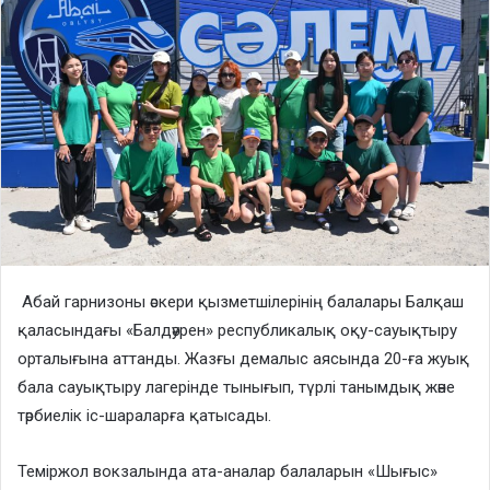
Абай гарнизоны әскери қызметшілерінің балалары Балқаш
қаласындағы «Балдәурен» республикалық оқу-сауықтыру
орталығына аттанды. Жазғы демалыс аясында 20-ға жуық
бала сауықтыру лагерінде тынығып, түрлі танымдық және
тәрбиелік іс-шараларға қатысады.
Темiржол вокзалында ата-аналар балаларын «Шығыс»