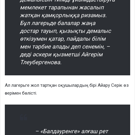
мемлекет тарапынан жасалып
жатқан қамқорлыққа ризамыз.
Бұл лагерьде балалар жаңа
достар тауып, қызықты демалыс
өткізумен қатар, пайдалы білім
мен тәрбие алады деп сенемін, –
деді әскери қызметші Айгерім
Тлеубергенова.
Ал лагерьге жол тартқан оқушылардың бірі Айару Серік өз
әсерімен бөлісті.
– «Балдәуренге» алғаш рет