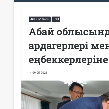
Абай облысы
ТОП
Абай облысында
ардагерлері ме
еңбеккерлеріне
09.05.2026