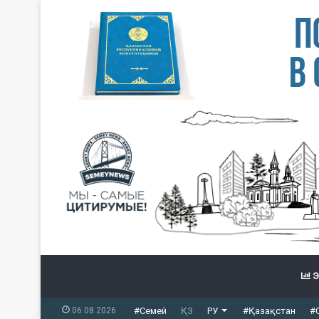
Э
06.08.2026
#Семей
ҚЗ
РУ
#Қазақстан
#