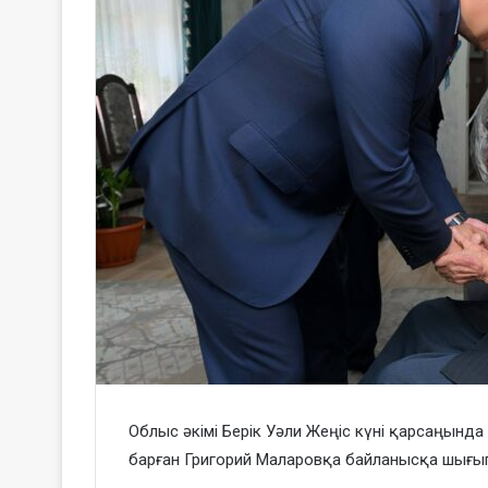
Облыс әкімі Берік Уәли Жеңіс күні қарсаңында
барған Григорий Маларовқа байланысқа шығы