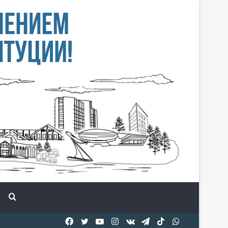
Іздеу
Facebook
Twitter
YouTube
Instagram
vk.com
Telegram
TikTok
WhatsApp