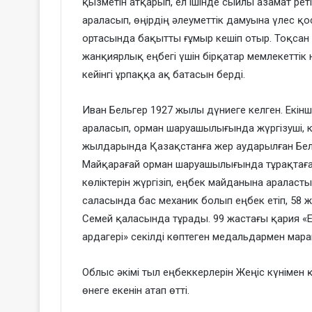
қызметін атқарып, ел ішінде сыйлы азамат р
араласып, өңірдің әлеуметтік дамуына үлес қ
ортасында бақытты ғұмыр кешіп отыр. Тоқсан
жанқиярлық еңбегі үшін бірқатар мемлекеттік н
кейінгі ұрпаққа ақ батасын берді.
Иван Бельгер 1927 жылы дүниеге келген. Екінш
араласып, орман шаруашылығында жүргізуші, к
жылдарында Қазақстанға жер аударылған Бель
Майқарағай орман шаруашылығында тұрақтаған
көліктерін жүргізіп, еңбек майданына араласт
саласында бас механик болып еңбек етіп, 58 ж
Семей қаласында тұрады. 99 жастағы қария «Ере
ардагері» секілді көптеген медальдармен мара
Облыс әкімі тыл еңбеккерлерін Жеңіс күнімен 
өнеге екенін атап өтті.