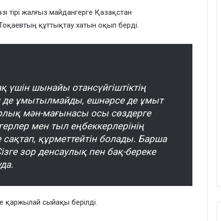
і тірі жалғыз майдангерге Қазақстан
оқаевтың құттықтау хатын оқып берді.
қ үшін шынайы отансүйгіштіктің
ім де ұмытылмайды, ешнәрсе де ұмыт
арлық мән-мағынасы осы сөздерге
ерлер мен тыл еңбеккерлерінің
е сақтап, құрметтейтін болады. Барша
зге зор денсаулық пен бақ-береке
да.
е қаржылай сыйақы берілді.