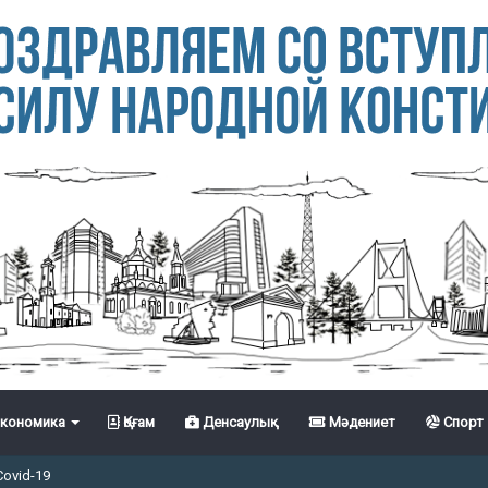
кономика
Қоғам
Денсаулық
Мәдениет
Спорт
Covid-19