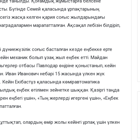
етінде танылды. Қоғамдық жұмыстарға белсене
осты. Бүгінде Семей қаласында ұрпақтарының
 сегіз жасқа келген қария соғыс жылдарындағы
аградалармен марапатталған. Ақсақал лебізін білдіріп,
і дүниежүзілік соғыс басталған кезде еңбекке ерте
ейін механик болып ұзақ жыл еңбек етті. Майдан
герлер отбасы Павлодар өңіріне қоныстанып, кейін
. Иван Иванович небәрі 15 жасында үлкен жүк
ы. Кейін Екібастұз қаласында көміравтоматика
ылдық еңбек өтілімен зейнетке шыққан. Қазіргі таңда
н еңбегі үшін», «Тың жерлерді игергені үшін», «Еңбек
патталған.
құттықтап, олардың өмір жолы кейінгі ұрпақ үшін үлкен