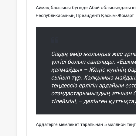
Аймақ басшысы бүгінде Абай облысындағы көз
Республикасының Президенті Қасым-Жомарт Т
Сіздің өмір жолыңыз жас ұрпа
үлгісі болып саналады. «Ешк
қалмайды» – Жеңіс күнінің б
сыйып тұр. Халқымыз майданг
теңдессіз ерлігін әрдайым ест
отандастарымыздың атынан Сі
тілеймін!, – делінген құттықтау
Ардагерге мемлекет тарапынан 5 миллион теңг