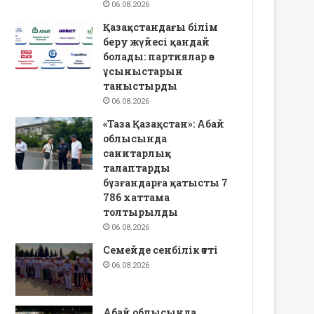
06.08.2026
Қазақстандағы білім
беру жүйесі қандай
болады: партиялар өз
ұсыныстарын
таныстырды
06.08.2026
«Таза Қазақстан»: Абай
облысында
санитарлық
талаптарды
бұзғандарға қатысты 7
786 хаттама
толтырылды
06.08.2026
Семейде сенбілік өтті
06.08.2026
Абай облысында