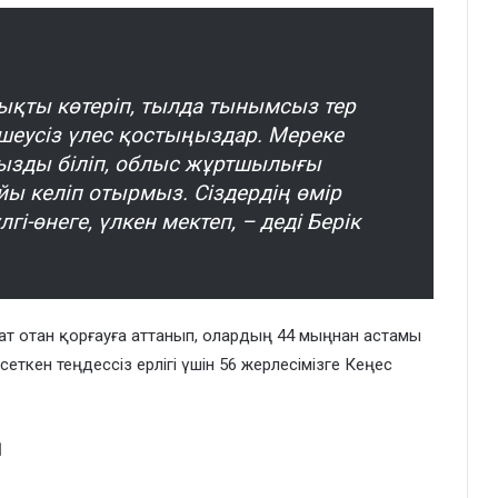
қты көтеріп, тылда тынымсыз тер
 өлшеусіз үлес қостыңыздар. Мереке
ызды біліп, облыс жұртшылығы
ы келіп отырмыз. Сіздердің өмір
і-өнеге, үлкен мектеп, – деді Берік
мат отан қорғауға аттанып, олардың 44 мыңнан астамы
ткен теңдессіз ерлігі үшін 56 жерлесімізге Кеңес
І