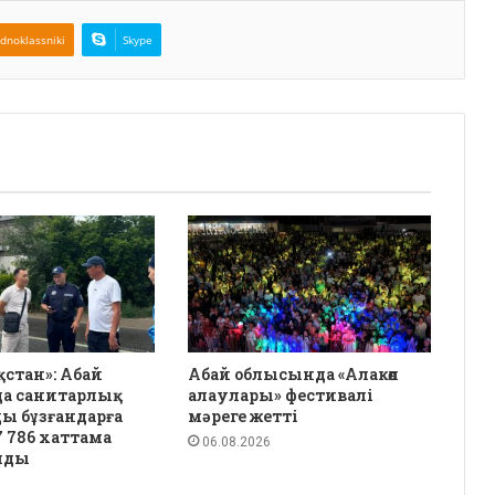
dnoklassniki
Skype
қстан»: Абай
Абай облысында «Алакөл
а санитарлық
алаулары» фестивалі
ы бұзғандарға
мәреге жетті
 786 хаттама
06.08.2026
лды