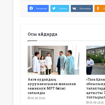
Facebook
Twitter
VKontakte
O
Осы айдарда
Аягөз аудандық
«Таза Қаза
ауруханасынан жанынан
облысынд
заманауи МРТ бөлімі
талаптард
салынды
қатысты 7
толтыры
06.08.2026
06.08.2026