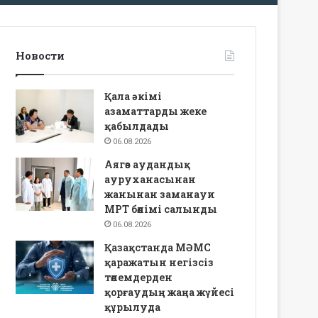
Новости
Қала әкімі
азаматтарды жеке
қабылдады
06.08.2026
Аягөз аудандық
ауруханасынан
жанынан заманауи
МРТ бөлімі салынды
06.08.2026
Қазақстанда МӘМС
қаражатын негізсіз
төлемдерден
қорғаудың жаңа жүйесі
құрылуда