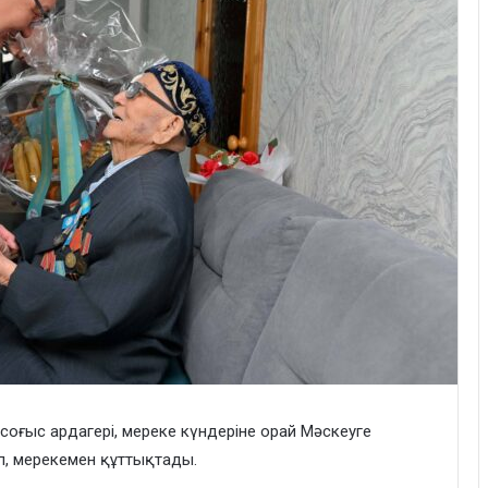
 соғыс ардагері, мереке күндеріне орай Мәскеуге
п, мерекемен құттықтады.