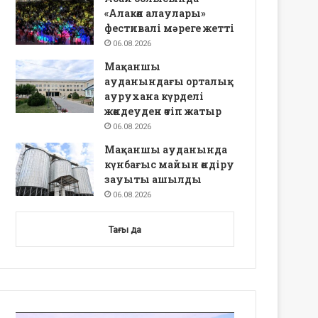
«Алакөл алаулары»
фестивалі мәреге жетті
06.08.2026
Мақаншы
ауданындағы орталық
аурухана күрделі
жөндеуден өтіп жатыр
06.08.2026
Мақаншы ауданында
күнбағыс майын өндіру
зауыты ашылды
06.08.2026
Тағы да