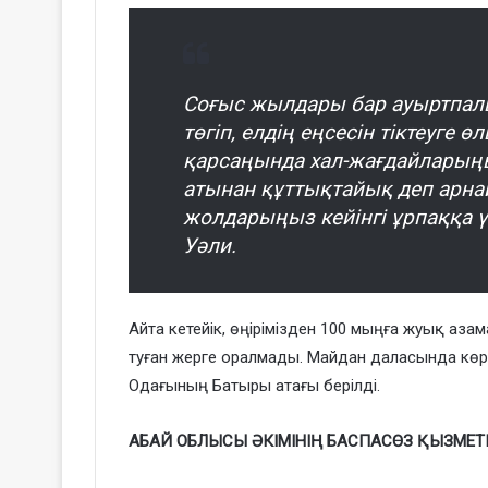
Соғыс жылдары бар ауыртпалы
төгіп, елдің еңсесін тіктеуге
қарсаңында хал-жағдайларың
атынан құттықтайық деп арнай
жолдарыңыз кейінгі ұрпаққа үлг
Уәли.
Айта кетейік, өңірімізден 100 мыңға жуық аза
туған жерге оралмады. Майдан даласында көрсе
Одағының Батыры атағы берілді.
АБАЙ ОБЛЫСЫ ӘКІМІНІҢ БАСПАСӨЗ ҚЫЗМЕТ