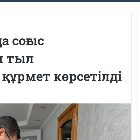
 соғыс
н тыл
 құрмет көрсетілді