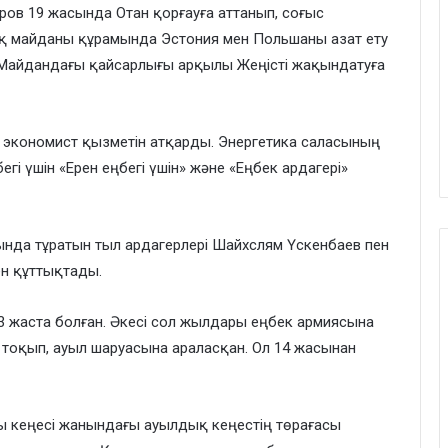
ров 19 жасында Отан қорғауға аттанып, соғыс
ық майданы құрамында Эстония мен Польшаны азат ету
. Майдандағы қайсарлығы арқылы Жеңісті жақындатуға
с экономист қызметін атқарды. Энергетика саласының
гі үшін «Ерен еңбегі үшін» және «Еңбек ардагері»
нда тұратын тыл ардагерлері Шайхслям Үскенбаев пен
н құттықтады.
 жаста болған. Әкесі сол жылдары еңбек армиясына
п тоқып, ауыл шаруасына араласқан. Ол 14 жасынан
ы кеңесі жанындағы ауылдық кеңестің төрағасы