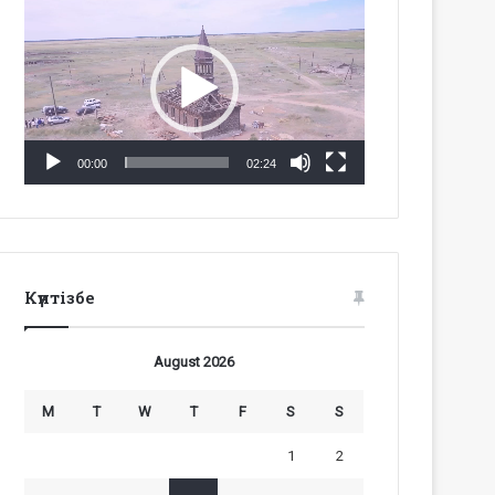
Video
Player
00:00
02:24
Күнтізбе
August 2026
M
T
W
T
F
S
S
1
2