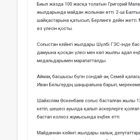
Биыл жазда 100 жасқа толатын Григорий Мала
жылдарында майдан жолынан өтті. 2-ші Балт
шайқастарына қатысып, Берлинге дейін жетті
өз үлесін қосты.
Соғыстан кейінгі жылдары Шүлбі ГЭС-інде ба
дамуына қосқан үлесі мен көп жылғы адал еңбе
медальдарымен марапатталды.
Аймақ басшысы бүгін сондай-ақ Семей қаласы
Иван Бельгердің шаңырағына барып, мерекеме
Шайхслям Өскенбаев соғыс басталған жылы 13
кетіп, шешесі ауылда қалып әскерлерге қолға
бастап колхоз жұмысында еңбек етті.
Майданнан кейінгі жылдары халық депутаттар