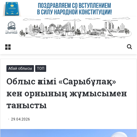
Меню
Із
Абай облысы
ТОП
Облыс әкімі «Сарыбұлақ»
кен орнының жұмысымен
танысты
29.04.2026