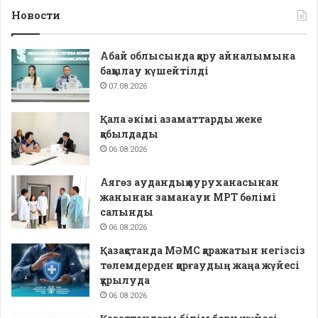
Новости
Абай облысында қару айналымына
бақылау күшейтілді
07.08.2026
Қала әкімі азаматтарды жеке
қабылдады
06.08.2026
Аягөз аудандық ауруханасынан
жанынан заманауи МРТ бөлімі
салынды
06.08.2026
Қазақстанда МӘМС қаражатын негізсіз
төлемдерден қорғаудың жаңа жүйесі
құрылуда
06.08.2026