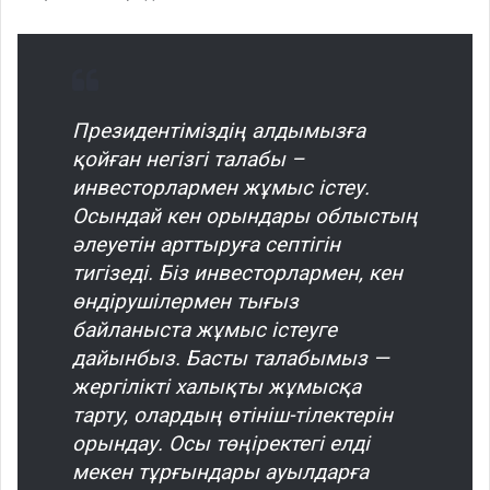
Президентіміздің алдымызға
қойған негізгі талабы –
инвесторлармен жұмыс істеу.
Осындай кен орындары облыстың
әлеуетін арттыруға септігін
тигізеді. Біз инвесторлармен, кен
өндірушілермен тығыз
байланыста жұмыс істеуге
дайынбыз. Басты талабымыз —
жергілікті халықты жұмысқа
тарту, олардың өтініш-тілектерін
орындау. Осы төңіректегі елді
мекен тұрғындары ауылдарға