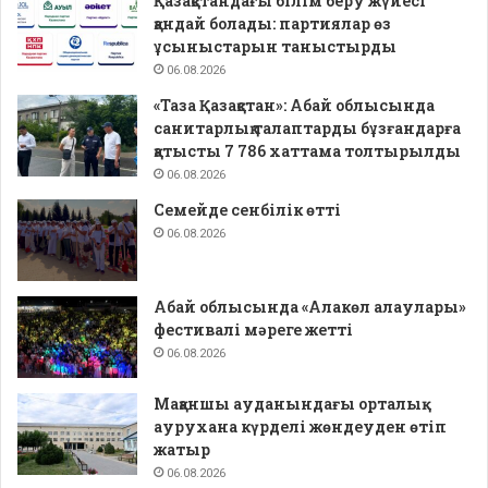
Қазақстандағы білім беру жүйесі
қандай болады: партиялар өз
ұсыныстарын таныстырды
06.08.2026
«Таза Қазақстан»: Абай облысында
санитарлық талаптарды бұзғандарға
қатысты 7 786 хаттама толтырылды
06.08.2026
Семейде сенбілік өтті
06.08.2026
Абай облысында «Алакөл алаулары»
фестивалі мәреге жетті
06.08.2026
Мақаншы ауданындағы орталық
аурухана күрделі жөндеуден өтіп
жатыр
06.08.2026