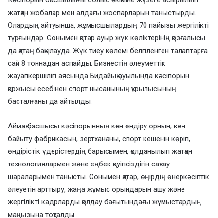
жатқан жобалар мен алдағы жоспарларын таныстырды.
Олардың айтуынша, жұмысшылардың 70 пайызы жергілікті
тұрғындар. Сонымен қатар ауыр жүк көліктерінің қозғалысы
да қатаң бақылауда. Жүк тиеу көлемі белгіленген талаптарға
сай 8 тоннадан аспайды. Бизнестің әлеуметтік
жауапкершілігі аясында Бидайық ауылында кәсіпорын
қаржысы есебінен спорт нысанының құрылысының
басталғаны да айтылды.
Аймақ басшысы кәсіпорынның кен өндіру орнын, кен
байыту фабрикасын, зертхананы, спорт кешенін көріп,
өндірістік үдерістердің барысымен, қолданылып жатқан
технологиялармен және еңбек қауіпсіздігін сақтау
шараларымен танысты. Сонымен қатар, өңірдің өнеркәсіптік
әлеуетін арттыру, жаңа жұмыс орындарын ашу және
жергілікті кадрларды қолдау бағытындағы жұмыстардың
маңызына тоқталды.