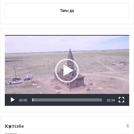
Тағы да
Video
Player
00:00
02:24
Күнтізбе