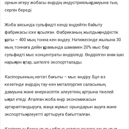
орнын игеру жобасы өңірдің индустриялық дамуына тың
серпін береді.
Жоба аясында сульфидті кенді өңдейтін байыту
фабрикасы іске қосылған. Фабриканың жылдық өндірістік
қуаты – 400 мың тонна кен өңдеу. Нәтижесінде жылына 30
мың тоннаға дейін құрамында шамамен 20% мыс бар
сульфидті мыс концентраты өндіріледі. Өндірілген өнім ішкі
нарықпен қатар, шетелге экспортталады.
Кәсіпорынның негізгі бағыты – мыс өндіру. Бұл өз
кезегінде өңірдің тау-кен металлургия саласының
дамуына және өнеркәсіптік әлеуетінің артуына тікелей
ықпал етеді. Аталған жоба өңір экономикасын
әртараптандыруға, жаңа жұмыс орындарын ашуға және
экспорттық әлеуетті арттыруға бағытталған.
Кәсіпорын басшылығы облыс әкіміне жүзеге асырылып