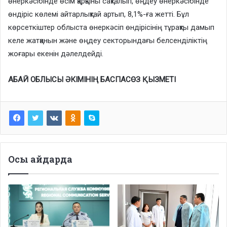
өнеркәсібінде өсім қарқыны сақталып, өңдеу өнеркәсібінде
өндіріс көлемі айтарлықтай артып, 8,1%-ға жетті. Бұл
көрсеткіштер облыста өнеркәсіп өндірісінің тұрақты дамып
келе жатқанын және өңдеу секторындағы белсенділіктің
жоғары екенін дәлелдейді.
АБАЙ ОБЛЫСЫ ӘКІМІНІҢ БАСПАСӨЗ ҚЫЗМЕТІ
Осы айдарда