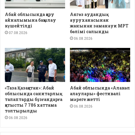
Абай облысында қару
Аягөз аудандық
айналымына бақылау
ауруханасынан
күшейтілді
жанынан заманауи МРТ
бөлімі салынды
07.08.2026
06.08.2026
«Таза Қазақстан»: Абай
Абай облысында «Алакөл
облысында санитарлық
алаулары» фестивалі
талаптарды бұзғандарға
мәреге жетті
қатысты 7 786 хаттама
06.08.2026
толтырылды
06.08.2026