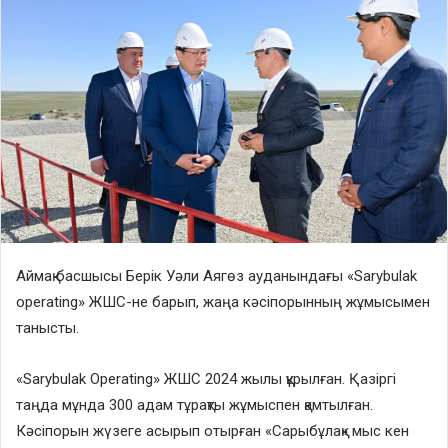
Аймақ басшысы Берік Уәли Аягөз ауданындағы «Sarybulak
operating» ЖШС-не барып, жаңа кәсіпорынның жұмысымен
танысты.
«Sarybulak Operating» ЖШС 2024 жылы құрылған. Қазіргі
таңда мұнда 300 адам тұрақты жұмыспен қамтылған.
Кәсіпорын жүзеге асырып отырған «Сарыбұлақ» мыс кен