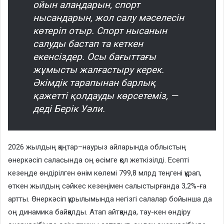
ойын алаңдарын, спорт
нысандарын, жол салу мәселесін
көтеріп отыр. Спорт нысанын
салуды бастап та кеткен
екенсіздер. Осы бағыттағы
жұмысты жалғастыру керек.
Әкімдік тарапынан барлық
қажетті қолдауды көрсетеміз, —
деді Берік Уәли.
2026 жылдың қаңтар–наурыз айларында облыстың
өнеркәсіп саласында оң өсімге қол жеткізілді. Есепті
кезеңде өндірілген өнім көлемі 799,8 млрд теңгені құрап,
өткен жылдың сәйкес кезеңімен салыстырғанда 3,2%-ға
артты. Өнеркәсіп құрылымында негізгі салалар бойынша да
оң динамика байқалды. Атап айтқанда, тау-кен өндіру