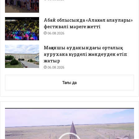
Абай облысында «Алакөл алаулары»
фестивалі мәреге жетті
06.08.2026
Мақаншы ауданындағы орталық
аурухана күрделі жөндеуден өтіп
жатыр
06.08.2026
Тағы да
Video
Player