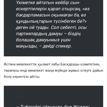
Үкіметке айтатын кейбір сын-
ескертпелерін қарап отырсаң, «өз
бағдарламасын оқымаған ба, өз
құндылықтарын түсінбеген бе?»
деген ой туады. Сол себепті, осы
партиялардың дамуы – біздің
болашақ дамуымыз үшін
маңызды, – дейді спикер.
Астана мемлекеттік қызмет хабы Басқарушы комитетінің
төрағасы енді мемлекет жаңа жүйеде жұмыс істеуге дайын
болу керектігін айтты.
– Түбегейлі айтқанда, бұл Жолдау