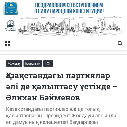
Меню
Із
Жолдау
Қазақстан
ТОП
Қазақстандағы партиялар
әлі де қалыптасу үстінде –
Әлихан Бәйменов
Қазақстандағы партиялар әлі де толық
қалыптаспаған. Президент Жолдауы аясында
ел дамуының келешектегі бағдарлары