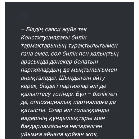
– Біздің саяси жүйе тек
Конституциядағы билік
тармақтарының тұрақтылығымен
ғана емес, сол билік пен халықтың
арасында дәнекер болатын
партиялардың да мықтылығымен
анықталады. Шындығын айту
керек, біздегі партиялар әлі де
қалыптасу үстінде. Бұл – биліктегі
де, оппозициялық партияларға да
қатысты. Олар әлі толыққанды
өздерінің құндылықтары мен
бағдарламасына негізделген
ұйымға айнала қойған жоқ.