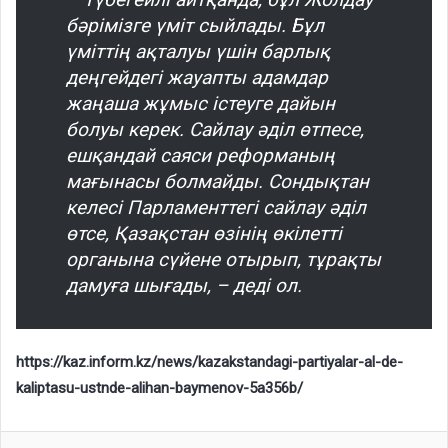
бәрімізге үміт сыйлады. Бұл
үміттің ақталуы үшін барлық
деңгейдегі жауапты адамдар
жаңаша жұмыс істеуге дайын
болуы керек. Сайлау әділ өтпесе,
ешқандай саяси реформаның
мағынасы болмайды. Сондықтан
келесі Парламенттегі сайлау әділ
өтсе, Қазақстан өзінің өкілетті
органына сүйене отырып, тұрақты
дамуға шығады, – деді ол.
https://kaz.inform.kz/news/kazakstandagi-partiyalar-al-de-
kaliptasu-ustnde-alihan-baymenov-5a356b/