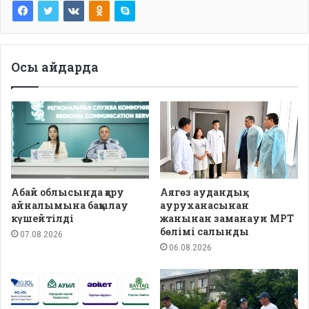
Осы айдарда
Абай облысында қару
Аягөз аудандық
айналымына бақылау
ауруханасынан
күшейтілді
жанынан заманауи МРТ
бөлімі салынды
07.08.2026
06.08.2026