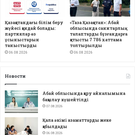
Қазақстандағы білім беру
«Таза Қазақстан»: Абай
жүйесі қандай болады:
облысында санитарлық
партиялар өз
талаптарды бұзғандарға
ұсыныстарын
қатысты 7 786 хаттама
таныстырды
толтырылды
06.08.2026
06.08.2026
Новости
Абай облысында қару айналымына
бақылау күшейтілді
07.08.2026
Қала әкімі азаматтарды жеке
қабылдады
06.08.2026