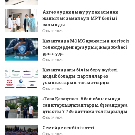
Аягөз аудандық ауруханасынан
жанынан заманауи МРТ бөлімі
салынды
06.08.2026
Қазақстанда МӘМС қаражатын негізсіз
төлемдерден қорғаудың жаңа жүйесі
құрылуда
06.08.2026
Қазақстандағы білім беру жүйесі
қандай болады: партиялар өз
ұсыныстарын таныстырды
06.08.2026
«Таза Қазақстан»: Абай облысында
санитарлық талаптарды бұзғандарға
қатысты 7 786 хаттама толтырылды
06.08.2026
Семейде сенбілік өтті
06.08.2026