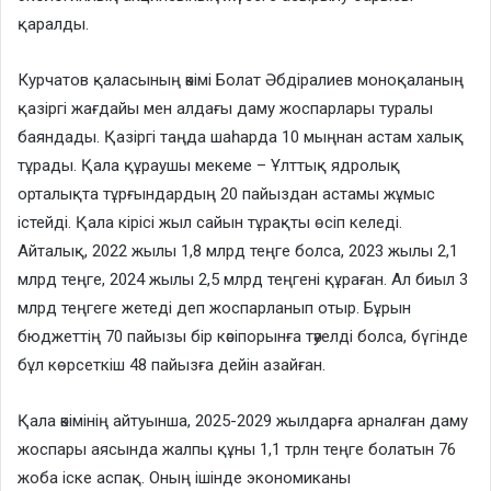
қаралды.
Курчатов қаласының әкімі Болат Әбдіралиев моноқаланың
қазіргі жағдайы мен алдағы даму жоспарлары туралы
баяндады. Қазіргі таңда шаһарда 10 мыңнан астам халық
тұрады. Қала құраушы мекеме – Ұлттық ядролық
орталықта тұрғындардың 20 пайыздан астамы жұмыс
істейді. Қала кірісі жыл сайын тұрақты өсіп келеді.
Айталық, 2022 жылы 1,8 млрд теңге болса, 2023 жылы 2,1
млрд теңге, 2024 жылы 2,5 млрд теңгені құраған. Ал биыл 3
млрд теңгеге жетеді деп жоспарланып отыр. Бұрын
бюджеттің 70 пайызы бір кәсіпорынға тәуелді болса, бүгінде
бұл көрсеткіш 48 пайызға дейін азайған.
Қала әкімінің айтуынша, 2025-2029 жылдарға арналған даму
жоспары аясында жалпы құны 1,1 трлн теңге болатын 76
жоба іске аспақ. Оның ішінде экономиканы