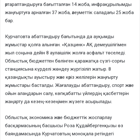
әртараптандыруға бағытталған 14 жоба, инфрақұрылымды
жаңғыртуға арналған 37 жоба, әлеуметтік саладағы 25 жоба
бар.
Курчатовта абаттандыру бағытында да ауқымды
жұмыстар қолға алынған. «Қазцинк» АҚ демеушілігімен
жыл соңына дейін 8 аулаішілік жолға асфальт төселеді.
Облыстық бюджеттен бөлінген қаражатқа сүзгі-сорғы
станциясына күрделі жөндеу жүргізіліп жатыр. 8
қазандықты ауыстыру және кәріз желілерін жаңғырту
жұмыстары басталды. Жағалауды абаттандыру, спорт және
ойын алаңдарын салу, көпқабатты үйлердің қасбеттерін
жаңарту да кезең-кезеңімен жүзеге асырылады.
Облыстық экономика және бюджеттік жоспарлау
басқармасының басшысы Роза Құдайбергенқызы өз
баяндамасында Курчатовтың моноқала ретіндегі