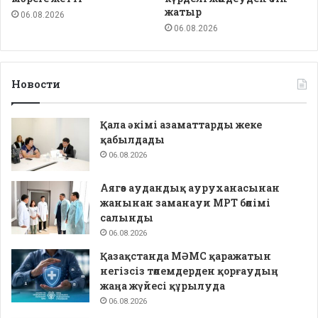
жатыр
06.08.2026
06.08.2026
Новости
Қала әкімі азаматтарды жеке
қабылдады
06.08.2026
Аягөз аудандық ауруханасынан
жанынан заманауи МРТ бөлімі
салынды
06.08.2026
Қазақстанда МӘМС қаражатын
негізсіз төлемдерден қорғаудың
жаңа жүйесі құрылуда
06.08.2026