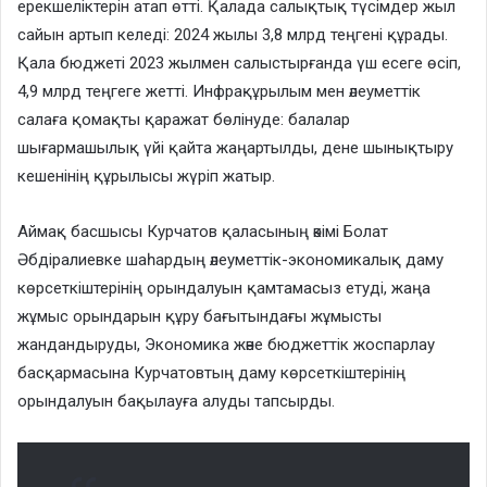
ерекшеліктерін атап өтті. Қалада салықтық түсімдер жыл
сайын артып келеді: 2024 жылы 3,8 млрд теңгені құрады.
Қала бюджеті 2023 жылмен салыстырғанда үш есеге өсіп,
4,9 млрд теңгеге жетті. Инфрақұрылым мен әлеуметтік
салаға қомақты қаражат бөлінуде: балалар
шығармашылық үйі қайта жаңартылды, дене шынықтыру
кешенінің құрылысы жүріп жатыр.
Аймақ басшысы Курчатов қаласының әкімі Болат
Әбдіралиевке шаһардың әлеуметтік-экономикалық даму
көрсеткіштерінің орындалуын қамтамасыз етуді, жаңа
жұмыс орындарын құру бағытындағы жұмысты
жандандыруды, Экономика және бюджеттік жоспарлау
басқармасына Курчатовтың даму көрсеткіштерінің
орындалуын бақылауға алуды тапсырды.