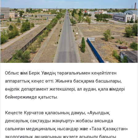
Облыс әкімі Берік Уәлидің төрағалығымен кеңейтілген
аппараттық кеңес өтті. Жиынға басқарма басшылары,
өңірлік департамент жетекшілері, ал аудан, қала әкімдері
бейнережимде қатысты.
Кеңесте Курчатов қаласының дамуы, «Ауылдық
денсаулық сақтауды жаңғырту» жобасы аясында
салынған медициналық нысандар және «Таза Қазақстан»
экологиялық акциясының жүзеге асырылу барысы