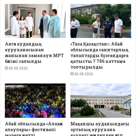
Аягөз аудандық
«Таза Қазақстан»: Абай
ауруханасынан
облысында санитарлық
жанынан заманауи МРТ
талаптарды бұзғандарға
бөлімі салынды
қатысты 7 786 хаттама
толтырылды
06.08.2026
06.08.2026
Абай облысында «Алакөл
Мақаншы ауданындағы
алаулары» фестивалі
орталық аурухана
мәреге жетті
күрделі жөндеуден өтіп