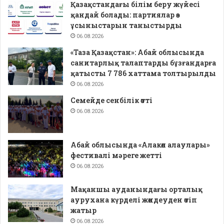
Қазақстандағы білім беру жүйесі
қандай болады: партиялар өз
ұсыныстарын таныстырды
06.08.2026
«Таза Қазақстан»: Абай облысында
санитарлық талаптарды бұзғандарға
қатысты 7 786 хаттама толтырылды
06.08.2026
Семейде сенбілік өтті
06.08.2026
Абай облысында «Алакөл алаулары»
фестивалі мәреге жетті
06.08.2026
Мақаншы ауданындағы орталық
аурухана күрделі жөндеуден өтіп
жатыр
06.08.2026