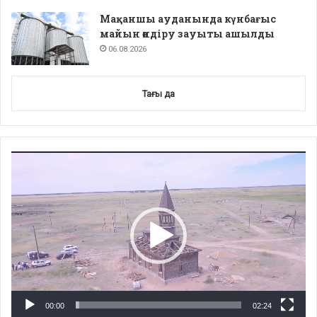
Мақаншы ауданында күнбағыс
майын өндіру зауыты ашылды
06.08.2026
Тағы да
Video
Player
00:00
02:24