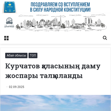
Меню
Із
Абай облысы
ТОП
Курчатов қаласының даму
жоспары талқыланды
02.09.2025