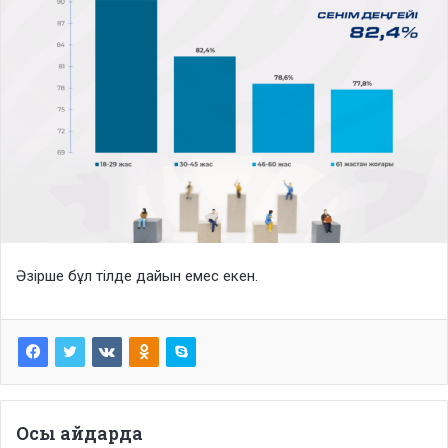
Әзірше бұл тілде дайын емес екен.
Осы айдарда