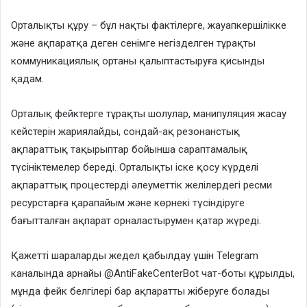
Орталықты құру – бұл нақты фактілерге, жауапкершілікке
және ақпаратқа деген сенімге негізделген тұрақты
коммуникациялық ортаны қалыптастыруға қисынды
қадам.
Орталық фейктерге тұрақты шолулар, манипуляция жасау
кейстерін жариялайды, сондай-ақ резонанстық
ақпараттық тақырыптар бойынша сараптамалық
түсініктемелер береді. Орталықты іске қосу күрделі
ақпараттық процестерді әлеуметтік желілердегі ресми
ресурстарға қарапайым және көрнекі түсіндіруге
бағытталған ақпарат орналастырумен қатар жүреді.
Қажетті шараларды жедел қабылдау үшін Telegram
каналында арнайы @AntiFakeCenterBot чат-боты құрылды,
мұнда фейк белгілері бар ақпаратты жіберуге болады