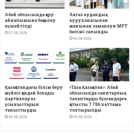
Абай облысында қару
Аягөз аудандық
айналымына бақылау
ауруханасынан
күшейтілді
жанынан заманауи МРТ
бөлімі салынды
07.08.2026
06.08.2026
Қазақстандағы білім беру
«Таза Қазақстан»: Абай
жүйесі қандай болады:
облысында санитарлық
партиялар өз
талаптарды бұзғандарға
ұсыныстарын
қатысты 7 786 хаттама
таныстырды
толтырылды
06.08.2026
06.08.2026