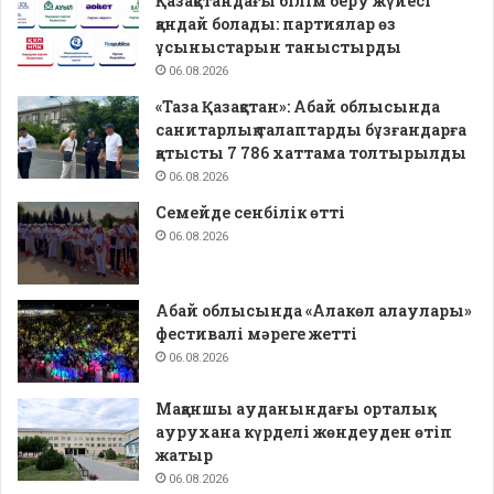
Қазақстандағы білім беру жүйесі
қандай болады: партиялар өз
ұсыныстарын таныстырды
06.08.2026
«Таза Қазақстан»: Абай облысында
санитарлық талаптарды бұзғандарға
қатысты 7 786 хаттама толтырылды
06.08.2026
Семейде сенбілік өтті
06.08.2026
Абай облысында «Алакөл алаулары»
фестивалі мәреге жетті
06.08.2026
Мақаншы ауданындағы орталық
аурухана күрделі жөндеуден өтіп
жатыр
06.08.2026