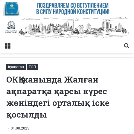
Меню
Із
Қазақстан
ТОП
ОКҚ жанында Жалған
ақпаратқа қарсы күрес
жөніндегі орталық іске
қосылды
01.08.2025