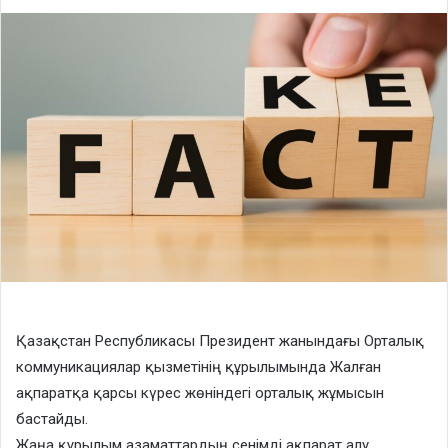
Қазақстан Республикасы Президент жанындағы Орталық
коммуникациялар қызметінің құрылымында Жалған
ақпаратқа қарсы күрес жөніндегі орталық жұмысын
бастайды.
Жаңа құрылым азаматтардың сенімді ақпарат алу