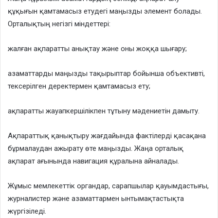
құқығын қамтамасыз етудегі маңызды элемент болады.
Орталықтың негізгі міндеттері:
жалған ақпаратты анықтау және оны жоққа шығару;
азаматтарды маңызды тақырыптар бойынша объективті,
тексерілген деректермен қамтамасыз ету;
ақпаратты жауапкершілікпен тұтыну мәдениетін дамыту.
Ақпараттық қанықтыру жағдайында фактілерді қасақана
бұрмалаудан ажырату өте маңызды. Жаңа орталық
ақпарат ағынында навигация құралына айналады.
Жұмыс мемлекеттік органдар, сарапшылар қауымдастығы,
журналистер және азаматтармен ынтымақтастықта
жүргізіледі.