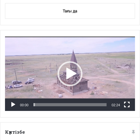
Тағы да
Video
Player
00:00
02:24
Күнтізбе