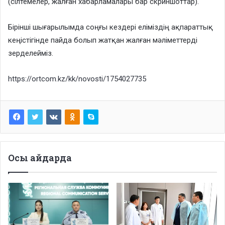
(сілтемелер, жалған хабарламалары бар скриншоттар).
Бірінші шығарылымда соңғы кездері еліміздің ақпараттық
кеңістігінде пайда болып жатқан жалған мәліметтерді
зерделейміз.
https://ortcom.kz/kk/novosti/1754027735
Осы айдарда