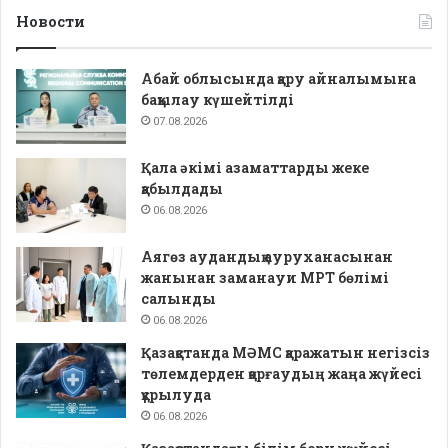
Новости
Абай облысында қару айналымына
бақылау күшейтілді
07.08.2026
Қала әкімі азаматтарды жеке
қабылдады
06.08.2026
Аягөз аудандық ауруханасынан
жанынан заманауи МРТ бөлімі
салынды
06.08.2026
Қазақстанда МӘМС қаражатын негізсіз
төлемдерден қорғаудың жаңа жүйесі
құрылуда
06.08.2026