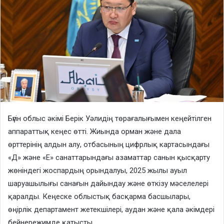
Бүгін облыс әкімі Берік Уәлидің төрағалығымен кеңейтілген
аппараттық кеңес өтті. Жиында орман және дала
өрттерінің алдын алу, отбасының цифрлық картасындағы
«Д» және «Е» санаттарындағы азаматтар санын қысқарту
жөніндегі жоспардың орындалуы, 2025 жылы ауыл
шаруашылығы санағын дайындау және өткізу мәселелері
қаралды. Кеңеске облыстық басқарма басшылары,
өңірлік департамент жетекшілері, аудан және қала әкімдері
бейнережимде қатысты.