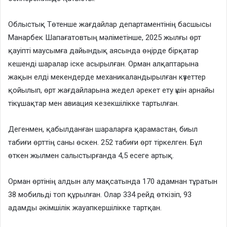
Облыстық Төтенше жағдайлар департаментінің басшысы
Манарбек Шапағатовтың мәліметінше, 2025 жылғы өрт
қауіпті маусымға дайындық аясында өңірде бірқатар
кешенді шаралар іске асырылған. Орман алқаптарына
жақын елді мекендерде механикаландырылған күзеттер
қойылып, өрт жағдайларына жедел әрекет ету үшін арнайы
тікұшақтар мен авиация кезекшілікке тартылған.
Дегенмен, қабылданған шараларға қарамастан, биыл
табиғи өрттің саны өскен. 252 табиғи өрт тіркелген. Бұл
өткен жылмен салыстырғанда 4,5 есеге артық.
Орман өртінің алдын алу мақсатында 170 адамнан тұратын
38 мобильді топ құрылған. Олар 334 рейд өткізіп, 93
адамды әкімшілік жауапкершілікке тартқан.