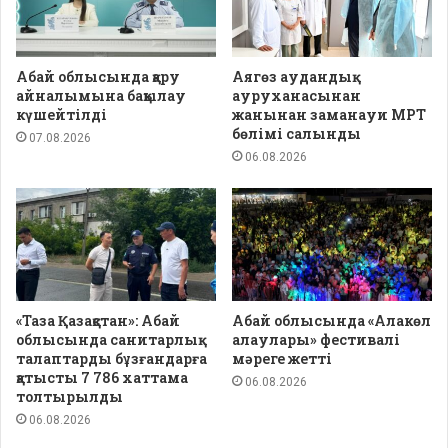
Абай облысында қару
Аягөз аудандық
айналымына бақылау
ауруханасынан
күшейтілді
жанынан заманауи МРТ
бөлімі салынды
07.08.2026
06.08.2026
«Таза Қазақстан»: Абай
Абай облысында «Алакөл
облысында санитарлық
алаулары» фестивалі
талаптарды бұзғандарға
мәреге жетті
қатысты 7 786 хаттама
06.08.2026
толтырылды
06.08.2026