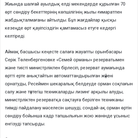
Жиында шалғай ауылдық елді мекендерде құрылған 70
өрт сөндіру бекеттерінің көпшілігінің жылы ғимаратпен
жабдықталмағаны айтылды. Бұл жағдайлар қысқы
кезеңде өрт қауіпсіздігін қамтамасыз етуге кедергі
келтіреді.
Аймақ басшысы кеңесте салаға жауапты орынбасары
Серік Төленбергеновке «Семей орманы» резерватымен
және тиісті министрлікпен бірлесіп, резерват аумағында
өртті ерте анықтайтын автоматтандырылған жүйені
орнатуды, Ресеймен шекаралық белдеуде орман соқпағын
салу және түптегіш техникаларды лизинг арқылы алуды,
министрліктен резерватқа сақтауға берілген техниканы
тиімді пайдалану мәселесін шешуді, сондай-ақ орман өртін
сөндіру бойынша кадр тапшылығын жою жөнінде ұсыныс
енгізуді тапсырды.