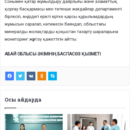
Сонымен қатар жұмылдыру даярлығы және азаматтық
қорғау басқармасы мен төтенше жағдайлар департаменті
бірлесіп, өңірдегі ерікті өртке қарсы құрылымдардың
жұмысын саралап, нәтижесін баяндап, облыстағы
минералды жолақтарды қоқыстан тазарту шараларына
мониторинг жүргізу қажеттігін айтты.
АБАЙ ОБЛЫСЫ ӘКІМІНІҢ БАСПАСӨЗ ҚЫЗМЕТІ
Осы айдарда