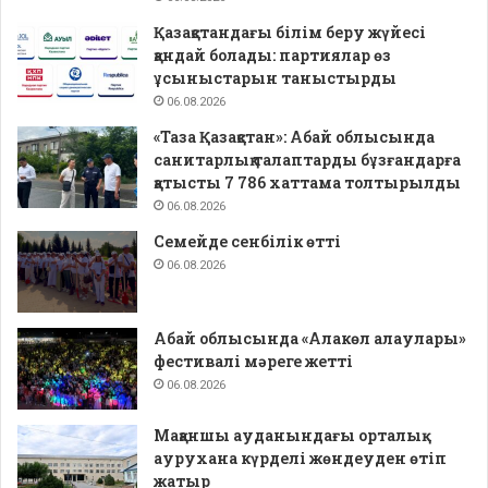
Қазақстандағы білім беру жүйесі
қандай болады: партиялар өз
ұсыныстарын таныстырды
06.08.2026
«Таза Қазақстан»: Абай облысында
санитарлық талаптарды бұзғандарға
қатысты 7 786 хаттама толтырылды
06.08.2026
Семейде сенбілік өтті
06.08.2026
Абай облысында «Алакөл алаулары»
фестивалі мәреге жетті
06.08.2026
Мақаншы ауданындағы орталық
аурухана күрделі жөндеуден өтіп
жатыр