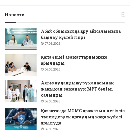
Новости
Абай облысында қару айналымына
бақылау күшейтілді
07.08.2026
Қала әкімі азаматтарды жеке
қабылдады
06.08.2026
Аягөз аудандық ауруханасынан
жанынан заманауи МРТ бөлімі
салынды
06.08.2026
Қазақстанда МӘМС қаражатын негізсіз
төлемдерден қорғаудың жаңа жүйесі
құрылуда
06.08.2026