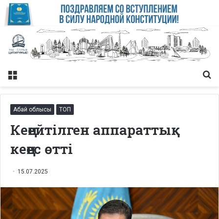
Меню
Із
Абай облысы
ТОП
Кеңейтілген аппараттық
кеңес өтті
15.07.2025