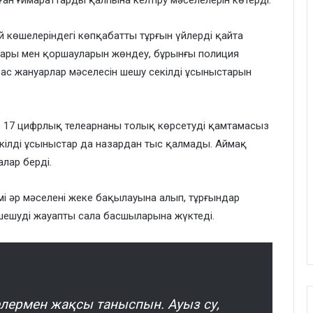
 көшелеріндегі көпқабатты тұрғын үйлерді қайта
дары мен қоршауларын жөндеу, бұрынғы полиция
бас жануарлар мәселесін шешу секілді ұсыныстарын
, 17 цифрлық телеарнаны толық көрсетуді қамтамасыз
секілді ұсыныстар да назардан тыс қалмады. Аймақ
лар берді.
 әр мәселені жеке бақылауына алып, тұрғындар
 шешуді жауапты сала басшыларына жүктеді.
елермен жақсы таныспын. Ауыз су,