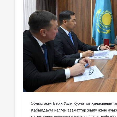
Облыс әкімі Берік Уәли Курчатов қаласының 
Қабылдауға келген азаматтар жылу және ауыз 
мамандарға арналған тұрғын үй және иесіз қал