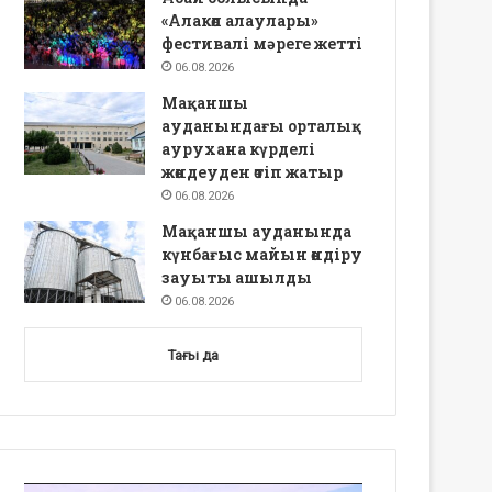
«Алакөл алаулары»
фестивалі мәреге жетті
06.08.2026
Мақаншы
ауданындағы орталық
аурухана күрделі
жөндеуден өтіп жатыр
06.08.2026
Мақаншы ауданында
күнбағыс майын өндіру
зауыты ашылды
06.08.2026
Тағы да