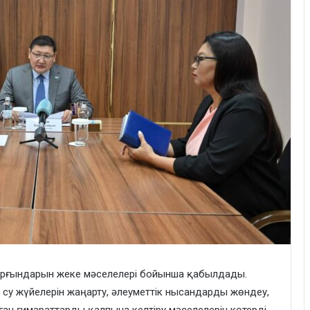
тұрғындарын жеке мәселелері бойынша қабылдады.
су жүйелерін жаңарту, әлеуметтік нысандарды жөндеу,
ған ғимараттарды қалпына келтіру мәселелерін көтерді.