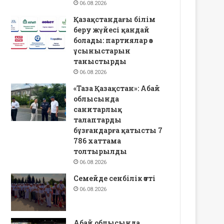
06.08.2026
Қазақстандағы білім
беру жүйесі қандай
болады: партиялар өз
ұсыныстарын
таныстырды
06.08.2026
«Таза Қазақстан»: Абай
облысында
санитарлық
талаптарды
бұзғандарға қатысты 7
786 хаттама
толтырылды
06.08.2026
Семейде сенбілік өтті
06.08.2026
Абай облысында