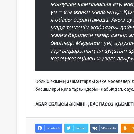
жылумен қамтамасыз ету, әле
үй – өте өзекті мәселелер. Қа
жобасы сараптамада. Ауыз су 
млрд теңгенің жобалары дайы
жалға берілетін пәтер сатып а
беріледі. Мәдениет үйі, ауруха
тұрғындарының әл-ауқатын ар
кезең-кезеңімен жүзеге асыр
Облыс әкімінің азаматтарды жеке мәселелер
басшылары қала тұрғындарын қабылдап, сауа
АБАЙ ОБЛЫСЫ ӘКІМІНІҢ БАСПАСӨЗ ҚЫЗМЕТ
Facebook
Twitter
VKontakte
O