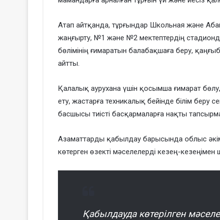
Атап айтқанда, тұрғындар Школьная және Абай
жаңғырту, №1 және №2 мектептердің стадион
бөлімінің ғимаратын балабақшаға беру, қаңғы
айтты.
Қалалық аурухана үшін қосымша ғимарат бөлу
ету, жастарға техникалық бейінде білім беру 
басшысы тиісті басқармаларға нақты тапсырма
Азаматтарды қабылдау барысында облыс әкімі
көтерген өзекті мәселелерді кезең-кезеңімен
Қабылдауда көтерілген мәсел