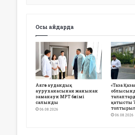
Осы айдарда
Аягөз аудандық
«Таза Қаза
ауруханасынан жанынан
облысынд
заманауи МРТ бөлімі
талаптард
салынды
қатысты 7
толтыры
06.08.2026
06.08.2026