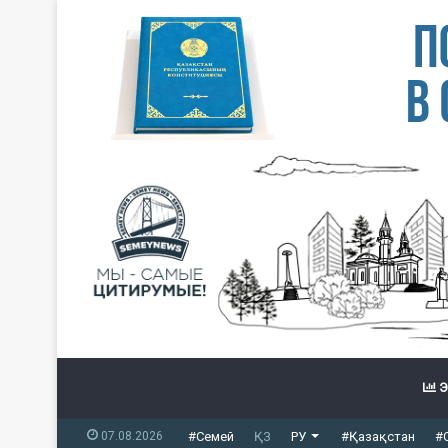
Э
07.08.2026
#Семей
ҚЗ
РУ
#Қазақстан
#