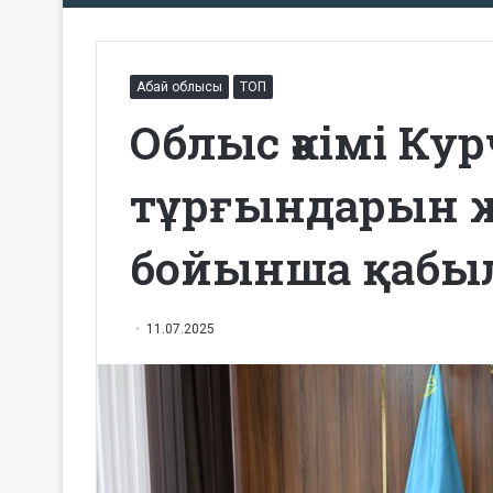
Абай облысы
ТОП
Облыс әкімі Ку
тұрғындарын же
бойынша қабы
11.07.2025