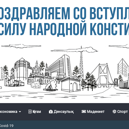
кономика
Қоғам
Денсаулық
Мәдениет
Спорт
Covid-19