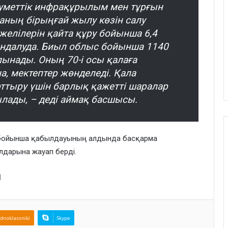
уметтік инфрақұрылым мен тұрғын
ланың бірыңғай жылу көзін салу
желілерін қайта құру бойынша 6,4
ндалуда. Биыл облыс бойынша 1140
лынады. Оның 70-і осы қалаға
на, мектептер жөнделеді. Қала
ттыру үшін барлық қажетті шаралар
ылады, – деді аймақ басшысы.
і бойынша қабылдауының алдында басқарма
лдарына жауап берді.
І
dnoklassniki
Skype