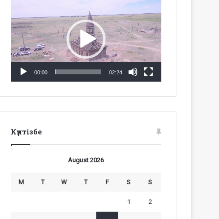
Video
Player
00:00
02:24
Күнтізбе
August 2026
M
T
W
T
F
S
S
1
2