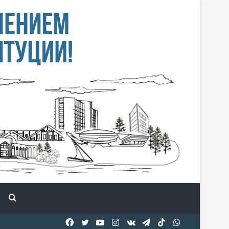
Іздеу
Facebook
Twitter
YouTube
Instagram
vk.com
Telegram
TikTok
WhatsApp