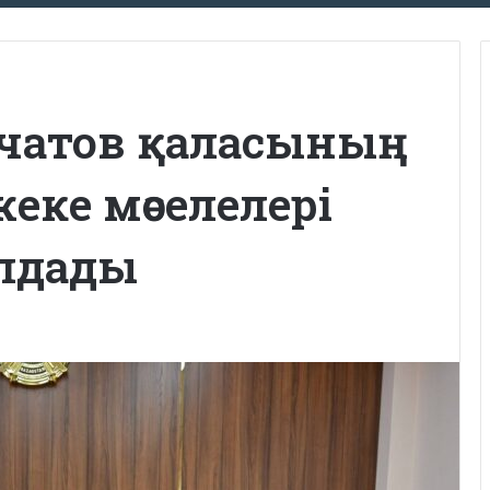
рчатов қаласының
ке мәселелері
лдады