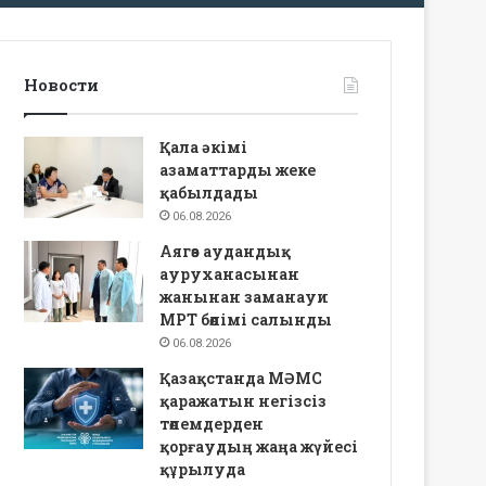
Новости
Қала әкімі
азаматтарды жеке
қабылдады
06.08.2026
Аягөз аудандық
ауруханасынан
жанынан заманауи
МРТ бөлімі салынды
06.08.2026
Қазақстанда МӘМС
қаражатын негізсіз
төлемдерден
қорғаудың жаңа жүйесі
құрылуда