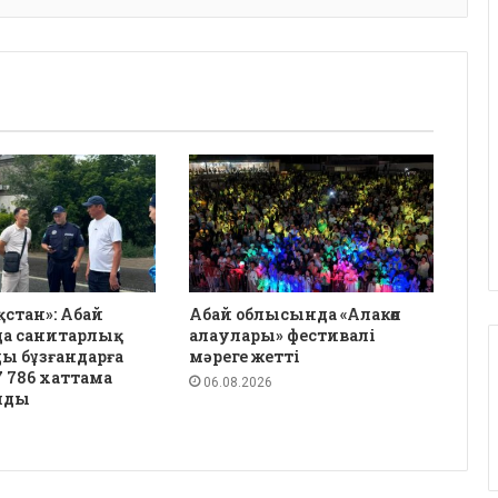
қстан»: Абай
Абай облысында «Алакөл
а санитарлық
алаулары» фестивалі
ы бұзғандарға
мәреге жетті
 786 хаттама
06.08.2026
лды