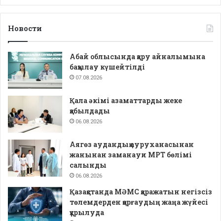
Новости
Абай облысында қару айналымына
бақылау күшейтілді
07.08.2026
Қала әкімі азаматтарды жеке
қабылдады
06.08.2026
Аягөз аудандық ауруханасынан
жанынан заманауи МРТ бөлімі
салынды
06.08.2026
Қазақстанда МӘМС қаражатын негізсіз
төлемдерден қорғаудың жаңа жүйесі
құрылуда