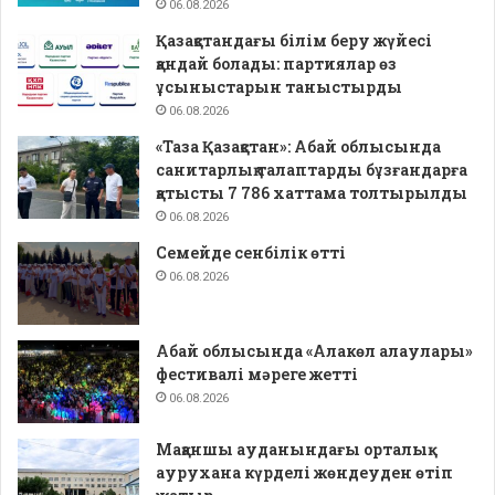
06.08.2026
Қазақстандағы білім беру жүйесі
қандай болады: партиялар өз
ұсыныстарын таныстырды
06.08.2026
«Таза Қазақстан»: Абай облысында
санитарлық талаптарды бұзғандарға
қатысты 7 786 хаттама толтырылды
06.08.2026
Семейде сенбілік өтті
06.08.2026
Абай облысында «Алакөл алаулары»
фестивалі мәреге жетті
06.08.2026
Мақаншы ауданындағы орталық
аурухана күрделі жөндеуден өтіп