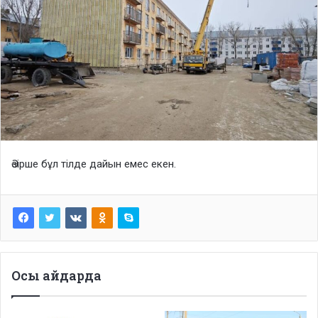
Әзірше бұл тілде дайын емес екен.
Осы айдарда