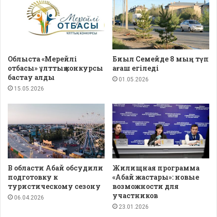
Облыста «Мерейлі
Биыл Семейде 8 мың түп
отбасы» ұлттық конкурсы
ағаш егіледі
бастау алды
01.05.2026
15.05.2026
В области Абай обсудили
Жилищная программа
подготовку к
«Абай жастары»: новые
туристическому сезону
возможности для
участников
06.04.2026
23.01.2026